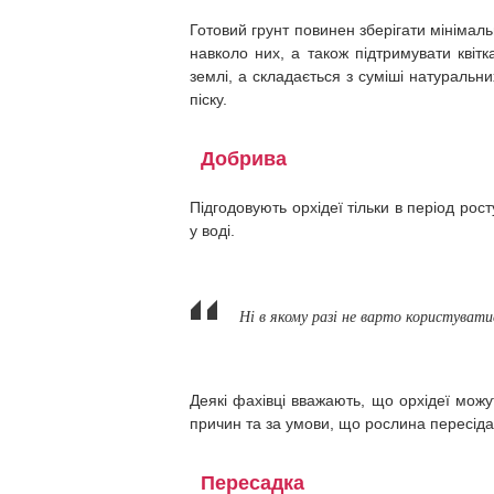
Готовий грунт повинен зберігати мінімаль
навколо них, а також підтримувати квіт
землі, а складається з суміші натуральни
піску.
Добрива
Підгодовують орхідеї тільки в період рос
у воді.
Ні в якому разі не варто користувати
Деякі фахівці вважають, що орхідеї можут
причин та за умови, що рослина пересідає
Пересадка