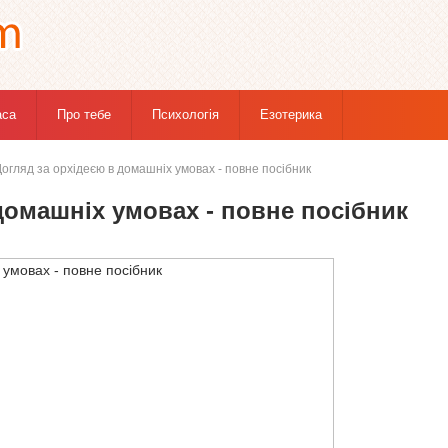
аса
Про тебе
Психологія
Езотерика
огляд за орхідеєю в домашніх умовах - повне посібник
домашніх умовах - повне посібник