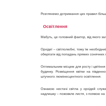
Розглянемо дотримання цих правил біль
Освітлення
Мабуть, це головний фактор, від якого зал
Орхідеї – світлолюбні, тому їм необхідний
оберігати від попадань прямих сонячних 
Оптимальним місцем для росту і цвітіння о
будинку. Розміщення квітки на південно
штучного люмінесцентного освітлення.
Ознакою нестачі світла у орхідей служа
надлишку – пожовкле листя, з появою на 