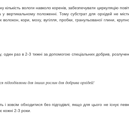
ну кількість вологи навколо коренів, забезпечувати циркуляцію пові
ка у вертикальному положенні. Тому субстрат для орхідей не міст
х волокон, кори, моху, вугілля, пробки, гранульованої глини, крупн
ту, один раз в 2-3 тижні за допомогою спеціальних добрив, розлуче
ся підгодівлями для інших рослин для добрива орхідей!
ь і зовсім обходитися без підгодівлі, якщо для цього не існує пев
 кожні 2-3 роки.