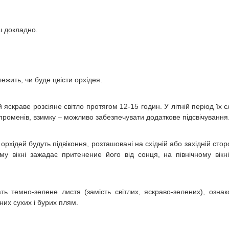
ш докладно.
ежить, чи буде цвісти орхідея.
 яскраве розсіяне світло протягом 12-15 годин. У літній період їх с
променів, взимку – можливо забезпечувати додаткове підсвічування
рхідей будуть підвіконня, розташовані на східній або західній стор
му вікні зажадає притенение його від сонця, на північному вікн
ть темно-зелене листя (замість світлих, яскраво-зелених), озна
них сухих і бурих плям.