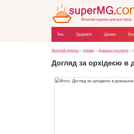
Їжа
Здоров'я
Цікаве
Кр
Жіночий журнал
»
Цікаве
»
Домашні рослини
» Д
Догляд за орхідеєю в 