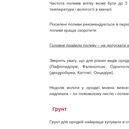
Частота поливів влітку може бути до 3 
температури і вологості в кімнаті.
Посилені поливи рекомендуються в період 
поливи краще скоротити.
Головне правило поливу – не допускати з
Зверніть увагу, що для різних видів орхі
(Пафіопеділум, Фаленопсис, Одонтог
(дендробіума, Каттлеї, Онцидіум).
Недолік вологи у орхідеї можна визна
надлишок – по пожовклому листю і потем
Грунт
Грунт для орхідей найкраще купувати в с