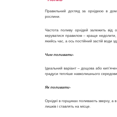
Правильний догляд за орхідеєю в дом
рослини.
Частота поливу орхідей залежить від ос
керуватися правилом – краще недолити, н
якийсь час, а ось постійний застій води 
Чим поливати-
Ідеальний варіант – дощова або кип'яче
градуси тепліше навколишнього середов
Як поливати-
Орхідеї в горщиках поливають зверху, а в
лишків і ставлять на місце.