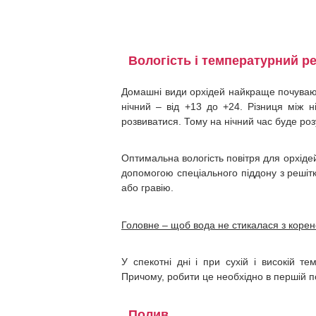
Вологість і температурний р
Домашні види орхідей найкраще почувают
нічний – від +13 до +24. Різниця між н
розвиватися. Тому на нічний час буде роз
Оптимальна вологість повітря для орхіде
допомогою спеціального піддону з решіт
або гравію.
Головне – щоб вода не стикалася з коре
У спекотні дні і при сухій і високій т
Причому, робити це необхідно в першій п
Полив