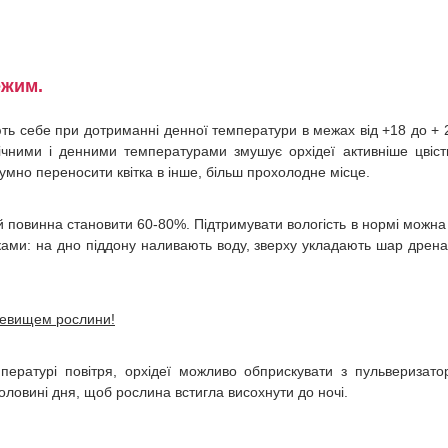
ежим.
ь себе при дотриманні денної температури в межах від +18 до + 
ічними і денними температурами змушує орхідеї активніше цвіст
умно переносити квітка в інше, більш прохолодне місце.
й повинна становити 60-80%. Підтримувати вологість в нормі можна
ками: на дно піддону наливають воду, зверху укладають шар дрен
невищем рослини!
емпературі повітря, орхідеї можливо обприскувати з пульверизато
оловині дня, щоб рослина встигла висохнути до ночі.