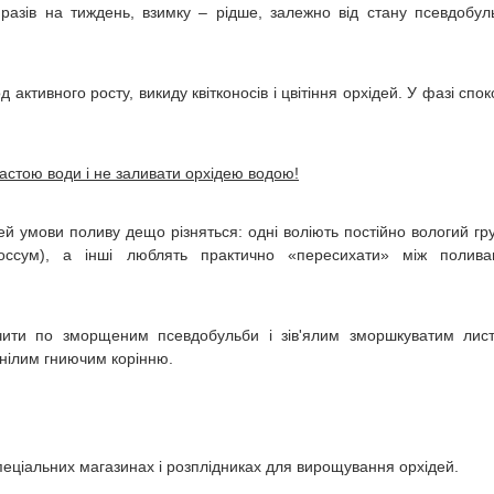
разів на тиждень, взимку – рідше, залежно від стану псевдобул
активного росту, викиду квітконосів і цвітіння орхідей. У фазі спо
астою води і не заливати орхідею водою!
дей умови поливу дещо різняться: одні воліють постійно вологий гр
лоссум), а інші люблять практично «пересихати» між полив
чити по зморщеним псевдобульби і зів'ялим зморшкуватим лис
нілим гниючим корінню.
пеціальних магазинах і розплідниках для вирощування орхідей.