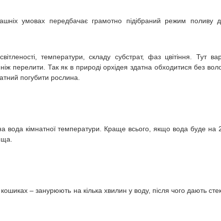
ашніх умовах передбачає грамотно підібраний режим поливу 
вітленості, температури, складу субстрат, фаз цвітіння. Тут ва
іж перелити. Так як в природі орхідея здатна обходитися без вол
здатний погубити рослина.
на вода кімнатної температури. Краще всього, якщо вода буде на 
ища.
 кошиках – занурюють на кілька хвилин у воду, після чого дають сте