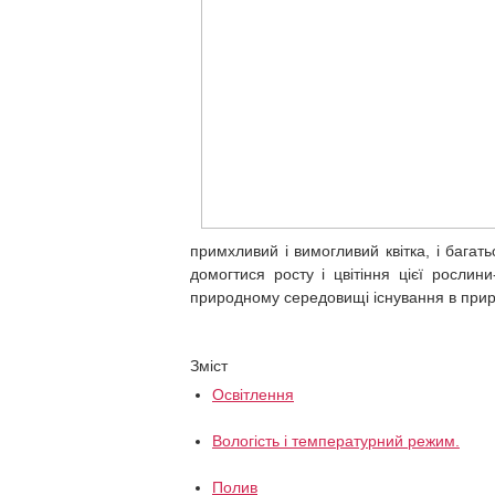
примхливий і вимогливий квітка, і бага
домогтися росту і цвітіння цієї рослин
природному середовищі існування в прир
Зміст
Освітлення
Вологість і температурний режим.
Полив