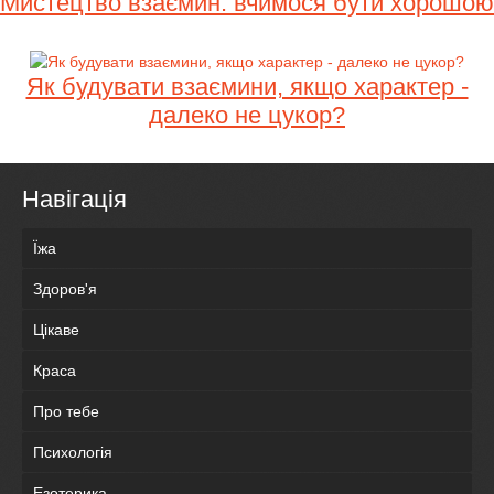
Мистецтво взаємин: вчимося бути хорошою
Як будувати взаємини, якщо характер -
далеко не цукор?
Навігація
Їжа
Здоров'я
Цікаве
Краса
Про тебе
Психологія
Езотерика