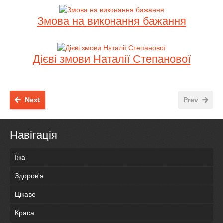
Змова на виконання бажання
Дієві змови Наталії Степанової
Next
Prev
Навігація
Їжа
Здоров'я
Цікаве
Краса