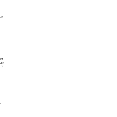
ади
им
ьки
 з
,