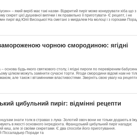
син» – який виріб має такі назви- Відкритий пиріг може конкурувати хіба що з
му секрет цієї душевної випічки і як правильно її приготувати- Є рецепт, і не
ин пиріг від Юлії Висоцької На сметані з мигдалем На молоці і з горіхами Пор
з замороженою чорною смородиною: ягідні
 – основа будь-якого святкового столу, і ягідні пироги по перевіреним бабусин
ому цілком можуть замінити сучасні торти. Ягоди смородини відомі нам не тіл
аком, але також і вітамінними властивостями. Зверніть свою увагу на рецепти
кий цибульний пиріг: відмінні рецепти
нцузам знати толк в стравах з лука- Золотий овоч вони не тільки додають в їжу
овують в якості основного інгредієнта. Французький цибульний пиріг нагадує
ий киш, але зі своїми секретами. Є два способи його приготування.
й Піссаладьер Поради та