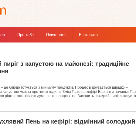
аса
Про тебе
Психологія
Езотерика
пиріг з капустою на майонезі: традиційне
ння
 – це блюдо готується з мінімуму продуктів. Процес відбувається швидко –
 з капустою можна протягом години. ЗмістТісто на кефірі Варіанти начинки Тіс
кою рідкою заготівлею дуже легко працювати. Виходить швидкий пиріг з капуст
ухлявий Пень на кефірі: відмінний солодкий