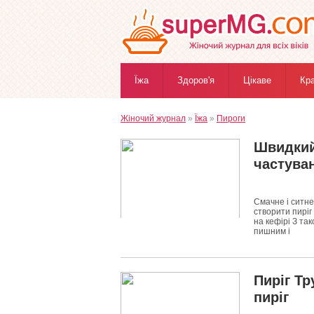
Їжа
Здоров'я
Цікаве
Кр
Жіночий журнал
»
Їжа
»
Пироги
Швидкий 
частува
Смачне і ситне
створити пиріг
на кефірі З та
пишним і
2464
0
Пиріг Тр
пиріг