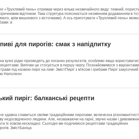
іг «Трухлявий пень» отримав через кілька незвичайного виду: темний, порист
оричневим відтінком. Така структура пояснюється незмінним додаванням в тіс
якого, крім вишневого з кісточками). А ось приготувати «Трухлявий пень» можн
бами: в
 пиві для пирогів: смак з напідпитку
а кухні рідко призводять до поганих результатів, особливо якщо користувати
ецептами. Випічки це стосується в першу чергу. Познайомимося з варіантами
трави під назвою пиріг на пиві- ЗмістПиріг з м'ясом і грибами Пиріг закусочний
тою Наполеон
кий пиріг: балканські рецепти
ня здавна славиться своїми традиційними пирогами, величезна різноманітніст
ву недосвідченого людини. Але, незважаючи на гарні, звучні назви і дивовижн
ати їх зовсім нескладно. Сьогодні ми поділимося рецептами традиційних
рогів. ЗмістБаніца