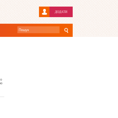
ДОДАТИ
то
ою