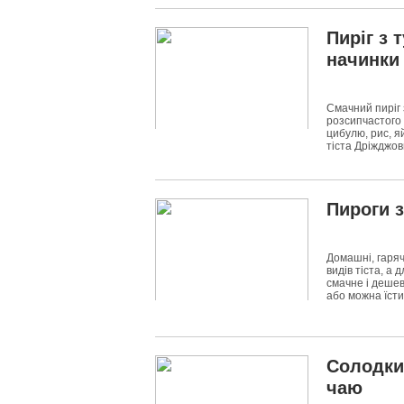
Пиріг з 
начинки
Смачний пиріг 
розсипчастого 
цибулю, рис, я
тіста Дріжджов
4494
0
Пироги з
Домашні, гаряч
видів тіста, а
смачне і дешев
або можна їсти
6796
0
Солодки
чаю