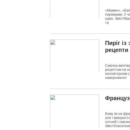
«Мамин», «Бабу
пиріжками. У чо
один. ЗмістМам
та
9198
0
Пиріг і
рецепти
Смачна випічка
рецептам на нь
неповторним см
замороженої
6511
0
Французь
Кому як не фра
але і використ
ситний і смачн
ЗмістКласични