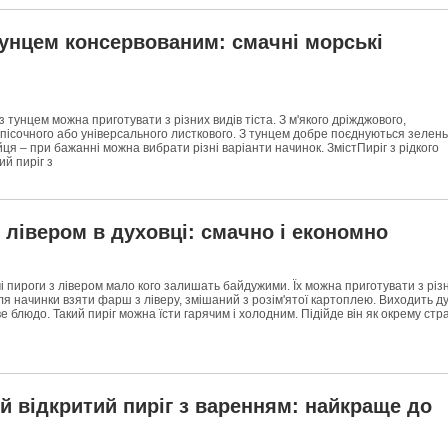
тунцем консервованим: смачні морські
з тунцем можна приготувати з різних видів тіста. З м'якого дріжджового,
пісочного або універсального листкового. З тунцем добре поєднуються зелень
йця – при бажанні можна вибрати різні варіанти начинок. ЗмістПиріг з рідкого
ий пиріг з
 лівером в духовці: смачно і економно
і пироги з лівером мало кого залишать байдужими. Їх можна приготувати з різ
 для начинки взяти фарш з ліверу, змішаний з розім'ятої картоплею. Виходить д
е блюдо. Такий пиріг можна їсти гарячим і холодним. Підійде він як окрему стра
й відкритий пиріг з варенням: найкраще до