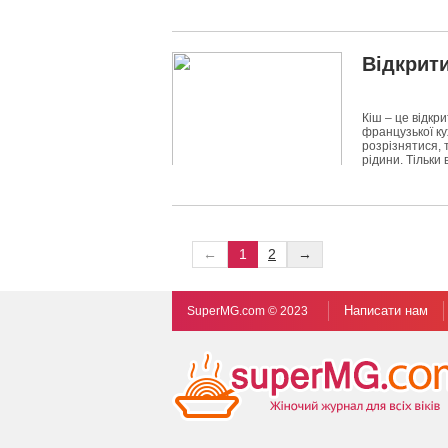
8176
0
Відкрити
Кіш – це відкр
французької ку
розрізнятися, 
рідини. Тільки 
9754
0
←
1
2
→
Написати нам
SuperMG.com © 2023