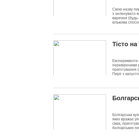
Свою назву пир
з зеленувато-к
варення (будь-
кількома спосо
3983
0
Тісто на
Експерименти н
перевіреними р
приготування с
Пиріг з капус
5497
0
Болгарсь
Болгарська кух
яких вражає уя
смак, приготув
болгарських пи
8244
0