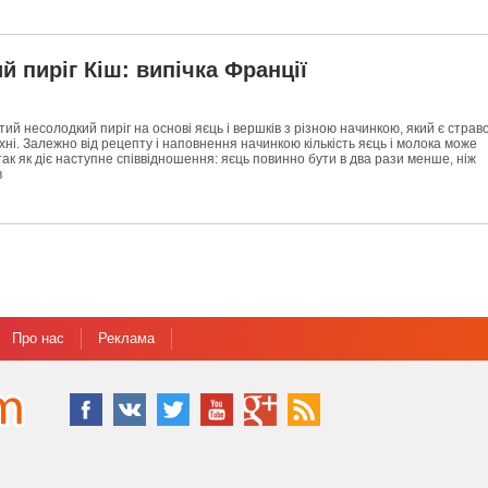
й пиріг Кіш: випічка Франції
итий несолодкий пиріг на основі яєць і вершків з різною начинкою, який є страв
хні. Залежно від рецепту і наповнення начинкою кількість яєць і молока може
так як діє наступне співвідношення: яєць повинно бути в два рази менше, ніж
в
Про нас
Реклама