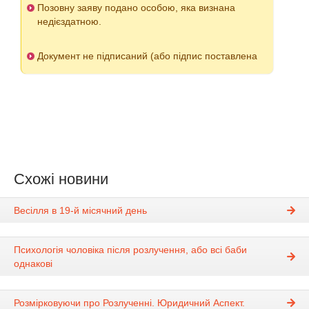
Позовну заяву подано особою, яка визнана
недієздатною.
Документ не підписаний (або підпис поставлена
Схожі новини
Весілля в 19-й місячний день
Психологія чоловіка після розлучення, або всі баби
однакові
Розмірковуючи про Розлученні. Юридичний Аспект.