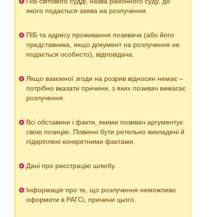
ПІБ світового судді, назва районного суду, до
якого подається заява на розлучення.
ПІБ та адресу проживання позивача (або його
представника, якщо документ на розлучення не
подається особисто), відповідача.
Якщо взаємної згоди на розрив відносин немає –
потрібно вказати причини, з яких позивач вимагає
розлучення.
Всі обставини і факти, якими позивач аргументує
свою позицію. Повинні бути ретельно викладені й
підкріплені конкретними фактами.
Дані про реєстрацію шлюбу.
Інформація про те, що розлучення неможливо
оформити в РАГСі, причини цього.