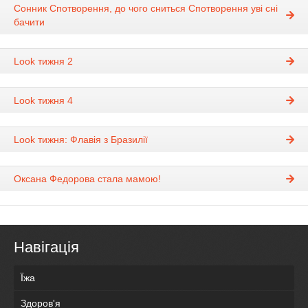
Сонник Спотворення, до чого сниться Спотворення уві сні
бачити
Look тижня 2
Look тижня 4
Look тижня: Флавія з Бразилії
Оксана Федорова стала мамою!
Навігація
Їжа
Здоров'я