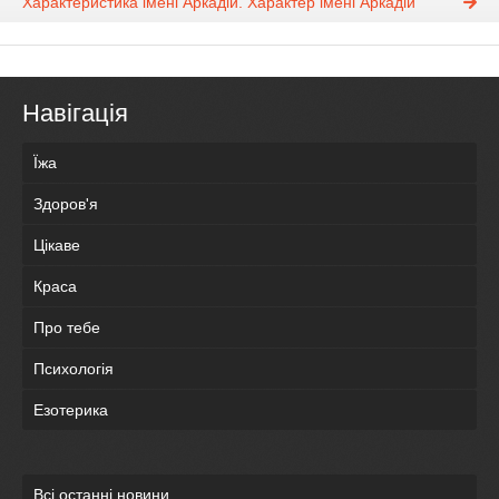
Характеристика імені Аркадій. Характер імені Аркадій
Навігація
Їжа
Здоров'я
Цікаве
Краса
Про тебе
Психологія
Езотерика
Всі останні новини