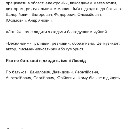
працювати в області електроніки, викладачем математики,
диктором, рихтувальником машин. Ім'я підходить до батькові:
Валерійович, Вікторович, Федорович, Олексійович,
Юхимович, Андріянович.
«Літній» - вміє ладити з людьми благодушним чуйний.
«Весняний» - чутливий, ревнивий, образливий. Це музикант,
актор, письменник-сатирик або гуморист.
Яке по батькові підходить імені Леонід
По батькові: Данилович, Давидович, Леонтійович,
Анатолійович, Сергійович, Юрійович - йому більше підійдуть.