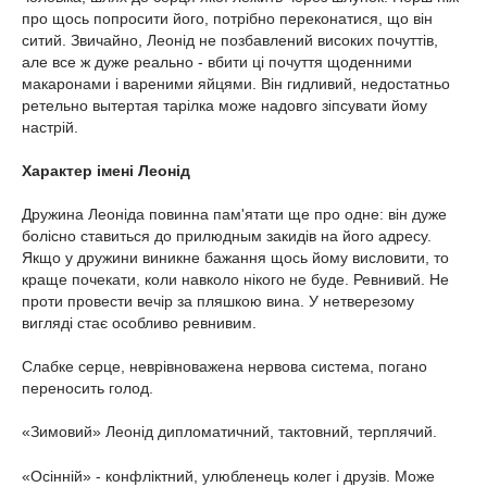
про щось попросити його, потрібно переконатися, що він
ситий. Звичайно, Леонід не позбавлений високих почуттів,
але все ж дуже реально - вбити ці почуття щоденними
макаронами і вареними яйцями. Він гидливий, недостатньо
ретельно вытертая тарілка може надовго зіпсувати йому
настрій.
Характер імені Леонід
Дружина Леоніда повинна пам'ятати ще про одне: він дуже
болісно ставиться до прилюдным закидів на його адресу.
Якщо у дружини виникне бажання щось йому висловити, то
краще почекати, коли навколо нікого не буде. Ревнивий. Не
проти провести вечір за пляшкою вина. У нетверезому
вигляді стає особливо ревнивим.
Слабке серце, неврівноважена нервова система, погано
переносить голод.
«Зимовий» Леонід дипломатичний, тактовний, терплячий.
«Осінній» - конфліктний, улюбленець колег і друзів. Може