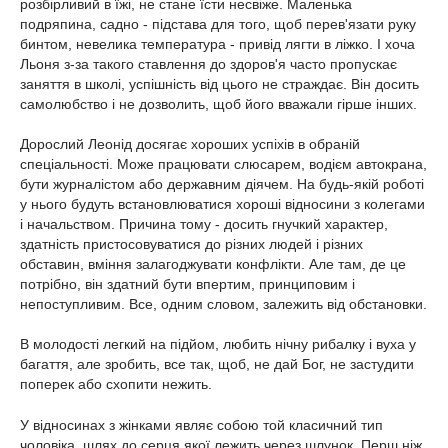
розбірливий в їжі, не стане їсти несвіже. Маленька
подряпина, садно - підстава для того, щоб перев'язати руку
бинтом, невелика температура - привід лягти в ліжко. І хоча
Льоня з-за такого ставлення до здоров'я часто пропускає
заняття в школі, успішність від цього не страждає. Він досить
самолюбство і не дозволить, щоб його вважали гірше інших.
Дорослий Леонід досягає хороших успіхів в обраній
спеціальності. Може працювати слюсарем, водієм автокрана,
бути журналістом або державним діячем. На будь-якій роботі
у нього будуть встановлюватися хороші відносини з колегами
і начальством. Причина тому - досить гнучкий характер,
здатність пристосовуватися до різних людей і різних
обставин, вміння залагоджувати конфлікти. Але там, де це
потрібно, він здатний бути впертим, принциповим і
непоступливим. Все, одним словом, залежить від обстановки.
В молодості легкий на підйом, любить нічну рибалку і вуха у
багаття, але зробить, все так, щоб, не дай Бог, не застудити
поперек або схопити нежить.
У відносинах з жінками являє собою той класичний тип
чоловіка, шлях до серця якої лежить через шлунок. Перш ніж