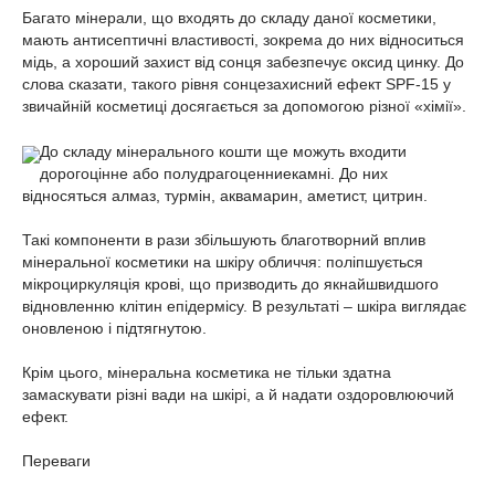
Багато мінерали, що входять до складу даної косметики,
мають антисептичні властивості, зокрема до них відноситься
мідь, а хороший захист від сонця забезпечує оксид цинку. До
слова сказати, такого рівня сонцезахисний ефект SPF-15 у
звичайній косметиці досягається за допомогою різної «хімії».
До складу мінерального кошти ще можуть входити
дорогоцінне або полудрагоценниекамні. До них
відносяться алмаз, турмін, аквамарин, аметист, цитрин.
Такі компоненти в рази збільшують благотворний вплив
мінеральної косметики на шкіру обличчя: поліпшується
мікроциркуляція крові, що призводить до якнайшвидшого
відновленню клітин епідермісу. В результаті – шкіра виглядає
оновленою і підтягнутою.
Крім цього, мінеральна косметика не тільки здатна
замаскувати різні вади на шкірі, а й надати оздоровлюючий
ефект.
Переваги