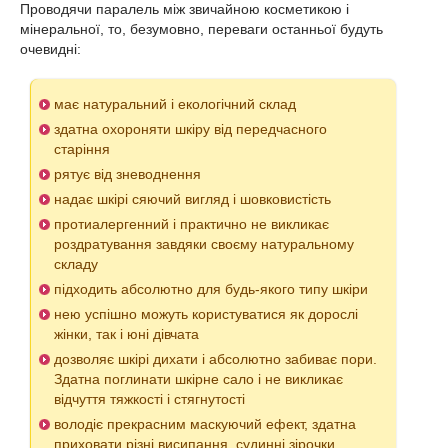
Проводячи паралель між звичайною косметикою і
мінеральної, то, безумовно, переваги останньої будуть
очевидні:
має натуральний і екологічний склад
здатна охороняти шкіру від передчасного
старіння
рятує від зневоднення
надає шкірі сяючий вигляд і шовковистість
протиалергенний і практично не викликає
роздратування завдяки своєму натуральному
складу
підходить абсолютно для будь-якого типу шкіри
нею успішно можуть користуватися як дорослі
жінки, так і юні дівчата
дозволяє шкірі дихати і абсолютно забиває пори.
Здатна поглинати шкірне сало і не викликає
відчуття тяжкості і стягнутості
володіє прекрасним маскуючий ефект, здатна
приховати різні висипання, судинні зірочки,