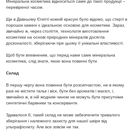
Мінеральна косметика відноситься саме до такої продукції –
перевіреної часом.
Ще в Давньому Єгипті кожній красуні було відомо, що стерті в
порошок камені є ідеальною основою для косметики. Зараз,
звичайно ж, через століття, технологія виготовлення
косметики на основі природних мінералів досягла
досконалості, зберігаючи при цьому її унікальні властивості.
Щоб бути впевненим, що перед нами саме мінеральна
косметика, слід знати, якою вона повинні бути.
Склад
В першу чергу вона повинна бути розсипчастою, не в якому
разі не містити тальк і віск, бути без ароматів і масел, і,
звичайно ж, в ній жодним чином не можуть бути присутніми
синтетичні барвники та консерванти.
Здавалося б, такий склад не може забезпечити тривалого
зберігання і належного захисту для нашої шкіри від
ультрафіолету. Але все зовсім не так.