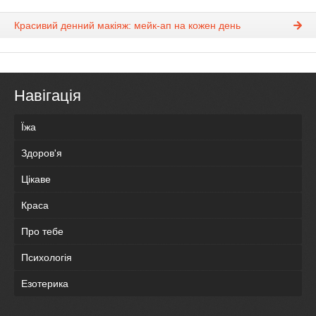
Красивий денний макіяж: мейк-ап на кожен день
Навігація
Їжа
Здоров'я
Цікаве
Краса
Про тебе
Психологія
Езотерика