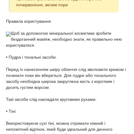
почервоніння, великі пори
Правила користування
Щоб за допомогою мінеральної косметики зробити
бездоганний макіяж, необхідно знати, як правильно нею
користуватися.
• Пудра і тональні засоби.
Перед їх нанесенням шкіру обличчя слід зволожити кремом і
почекати поки він вбереться. Для пудри або тонального
засобу необхідна широка закруглена кисть з коротким і
досить густим ворсом.
Такі засоби слід накладати круговими рухами.
• Тіні
Використовуючи сухі тіні, можна отримати ніжний і
непомітний відтінок, який буде ідеальний для денного