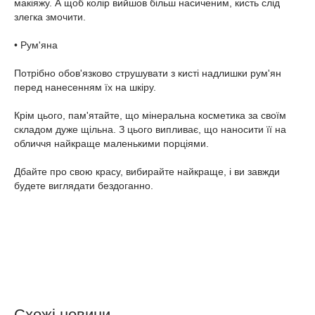
макіяжу. А щоб колір вийшов більш насиченим, кисть слід
злегка змочити.
• Рум'яна
Потрібно обов'язково струшувати з кисті надлишки рум'ян
перед нанесенням їх на шкіру.
Крім цього, пам'ятайте, що мінеральна косметика за своїм
складом дуже щільна. З цього випливає, що наносити її на
обличчя найкраще маленькими порціями.
Дбайте про свою красу, вибирайте найкраще, і ви завжди
будете виглядати бездоганно.
Схожі новини