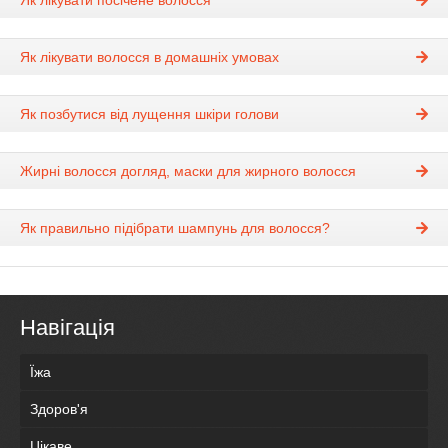
Як лікувати посічене волосся
Як лікувати волосся в домашніх умовах
Як позбутися від лущення шкіри голови
Жирні волосся догляд, маски для жирного волосся
Як правильно підібрати шампунь для волосся?
Навігація
Їжа
Здоров'я
Цікаве