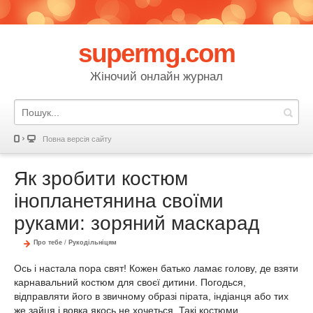
supermg.com
Жіночий онлайн журнал
Повна версія сайту
Як зробити костюм
інопланетянина своїми
руками: зоряний маскарад
Про тебе
/
Рукодільніцям
Ось і настала пора свят! Кожен батько ламає голову, де взяти
карнавальний костюм для своєї дитини. Погодься,
відправляти його в звичному образі пірата, індіанця або тих
же зайця і вовка якось не хочеться. Такі костюми