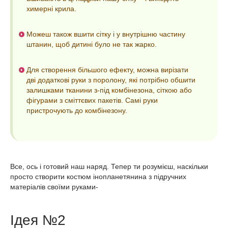
химерні крила.
Можеш також вшити сітку і у внутрішню частину
штанин, щоб дитині було не так жарко.
Для створення більшого ефекту, можна вирізати
дві додаткові руки з поролону, які потрібно обшити
залишками тканини з-під комбінезона, сіткою або
фігурами з сміттєвих пакетів. Самі руки
пристрочують до комбінезону.
Все, ось і готовий наш наряд. Тепер ти розумієш, наскільки
просто створити костюм інопланетянина з підручних
матеріалів своїми руками-
Ідея №2