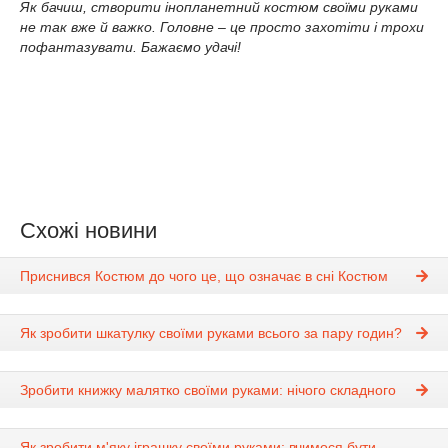
Як бачиш, створити інопланетний костюм своїми руками
не так вже й важко. Головне – це просто захотіти і трохи
пофантазувати. Бажаємо удачі!
Схожі новини
Приснився Костюм до чого це, що означає в сні Костюм
Як зробити шкатулку своїми руками всього за пару годин?
Зробити книжку малятко своїми руками: нічого складного
Як зробити м'яку іграшку своїми руками: вчимося бути