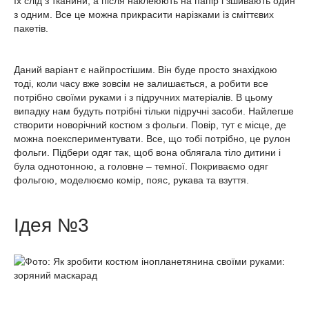
їх слід з тканини, а після наклеюють на папір і зшивають один
з одним. Все це можна прикрасити нарізками із сміттєвих
пакетів.
Даний варіант є найпростішим. Він буде просто знахідкою
тоді, коли часу вже зовсім не залишається, а робити все
потрібно своїми руками і з підручних матеріалів. В цьому
випадку нам будуть потрібні тільки підручні засоби. Найлегше
створити новорічний костюм з фольги. Повір, тут є місце, де
можна поекспериментувати. Все, що тобі потрібно, це рулон
фольги. Підбери одяг так, щоб вона облягала тіло дитини і
була однотонною, а головне – темної. Покриваємо одяг
фольгою, моделюємо комір, пояс, рукава та взуття.
Ідея №3