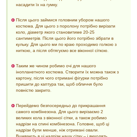
насадити їх на гумку.
Після цього займися головним убором нашого
костюма. Для цього з поролону потрібно вирізати
коло, діаметр якого становитиме 20-25
сантиметрів. Після цього його потрібно зібрати в
кульку. Для цього ми по краю проходимо голкою з
ниткою, а після обтягуємо все віконної сіткою.
Таким же чином робимо очі для нашого
інопланетного костюма. Створити їх можна також з
картону, після чого отримані фігурки потрібно
пришити до каптура так, щоб обличчя було
повністю закрито.
Перейдемо безпосередньо до прикрашання
самого комбінезона. Для цього вирізаємо 2
великих кола з віконної сітки, а також робимо
надрізи на спині комбінезона. Головне, щоб ці
надрізи були менше, ніж отримані овали.
Вшивають в ці надрізи нашу сітку – і виходять