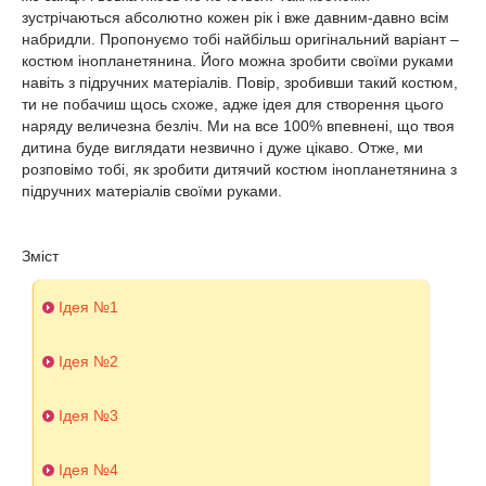
зустрічаються абсолютно кожен рік і вже давним-давно всім
набридли. Пропонуємо тобі найбільш оригінальний варіант –
костюм інопланетянина. Його можна зробити своїми руками
навіть з підручних матеріалів. Повір, зробивши такий костюм,
ти не побачиш щось схоже, адже ідея для створення цього
наряду величезна безліч. Ми на все 100% впевнені, що твоя
дитина буде виглядати незвично і дуже цікаво. Отже, ми
розповімо тобі, як зробити дитячий костюм інопланетянина з
підручних матеріалів своїми руками.
Зміст
Ідея №1
Ідея №2
Ідея №3
Ідея №4