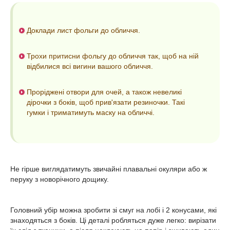
Доклади лист фольги до обличчя.
Трохи притисни фольгу до обличчя так, щоб на ній
відбилися всі вигини вашого обличчя.
Проріджені отвори для очей, а також невеликі
дірочки з боків, щоб прив'язати резиночки. Такі
гумки і триматимуть маску на обличчі.
Не гірше виглядатимуть звичайні плавальні окуляри або ж
перуку з новорічного дощику.
Головний убір можна зробити зі смуг на лобі і 2 конусами, які
знаходяться з боків. Ці деталі робляться дуже легко: вирізати