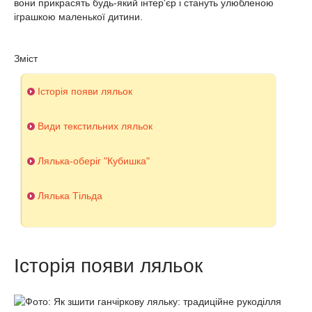
вони прикрасять будь-який інтер'єр і стануть улюбленою
іграшкою маленької дитини.
Зміст
Історія появи ляльок
Види текстильних ляльок
Лялька-оберіг "Кубишка"
Лялька Тільда
Історія появи ляльок