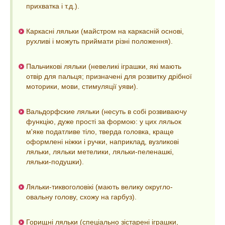
прихватка і т.д.).
Каркасні ляльки (майстром на каркасній основі,
рухливі і можуть приймати різні положення).
Пальчикові ляльки (невеликі іграшки, які мають
отвір для пальця; призначені для розвитку дрібної
моторики, мови, стимуляції уяви).
Вальдорфские ляльки (несуть в собі розвиваючу
функцію, дуже прості за формою: у цих ляльок
м'яке податливе тіло, тверда головка, краще
оформлені ніжки і ручки, наприклад, вузликові
ляльки, ляльки метелики, ляльки-пеленашкі,
ляльки-подушки).
Ляльки-тиквоголовікі (мають велику округло-
овальну голову, схожу на гарбуз).
Горищні ляльки (спеціально зістарені іграшки,