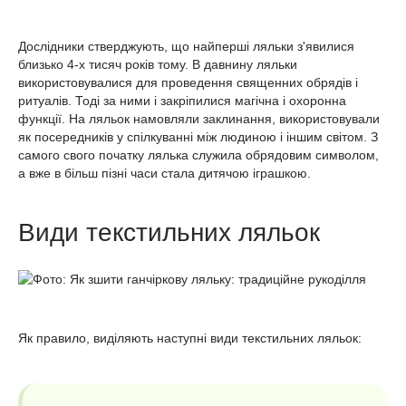
Дослідники стверджують, що найперші ляльки з'явилися
близько 4-х тисяч років тому. В давнину ляльки
використовувалися для проведення священних обрядів і
ритуалів. Тоді за ними і закріпилися магічна і охоронна
функції. На ляльок намовляли заклинання, використовували
як посередників у спілкуванні між людиною і іншим світом. З
самого свого початку лялька служила обрядовим символом,
а вже в більш пізні часи стала дитячою іграшкою.
Види текстильних ляльок
Як правило, виділяють наступні види текстильних ляльок: