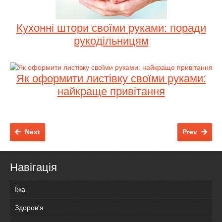
Кухонні штори своїми руками: поради
рукодільницям
Як оформити листівку своїми руками:
найкраще привітання
Next
Prev
Навігація
Їжа
Здоров'я