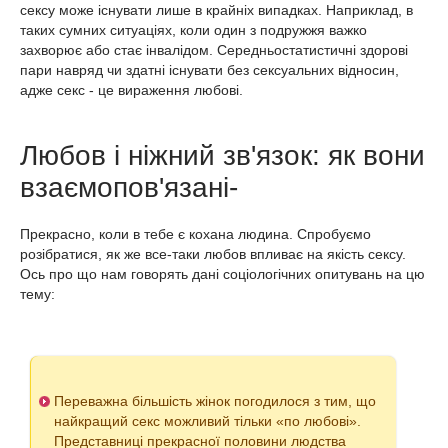
сексу може існувати лише в крайніх випадках. Наприклад, в
таких сумних ситуаціях, коли один з подружжя важко
захворює або стає інвалідом. Середньостатистичні здорові
пари навряд чи здатні існувати без сексуальних відносин,
адже секс - це вираження любові.
Любов і ніжний зв'язок: як вони
взаємопов'язані-
Прекрасно, коли в тебе є кохана людина. Спробуємо
розібратися, як же все-таки любов впливає на якість сексу.
Ось про що нам говорять дані соціологічних опитувань на цю
тему:
Переважна більшість жінок погодилося з тим, що
найкращий секс можливий тільки «по любові».
Представниці прекрасної половини людства