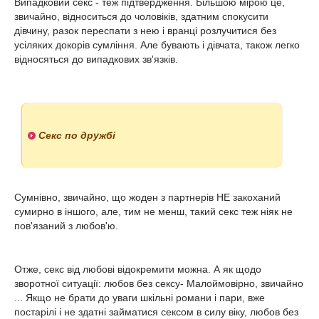
Випадковий секс - теж підтвердження. Більшою мірою це,
звичайно, відноситься до чоловіків, здатним спокусити
дівчину, разок переспати з нею і вранці розлучитися без
усіляких докорів сумління. Але бувають і дівчата, також легко
відносяться до випадкових зв'язків.
Секс по дружбі
Сумнівно, звичайно, що жоден з партнерів НЕ закоханий
сумирно в іншого, але, тим не менш, такий секс теж ніяк не
пов'язаний з любов'ю.
Отже, секс від любові відокремити можна. А як щодо
зворотної ситуації: любов без сексу- Малоймовірно, звичайно
... Якщо не брати до уваги шкільні романи і пари, вже
постарілі і не здатні займатися сексом в силу віку, любов без