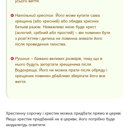
усього життя.
Натільний хрестик
. Його може купити сама
хрещена (або хресний) або обидва хресних
батьків разом. Неважливо якою буде хрест
(золотий, срібний або простий) – він повинен бути
з розп'яттям і дитина не повинна знімати його
після проведення таїнства.
Рушник
– бажано великих розмірів, тому що в
нього будуть загортати хрещеника після
Водохреща. Його не можна прати після обряду і
хрещеник повинен дбайливо зберігати його все
життя.
Хрестинну сорочку і хрестик можна придбати прямо в церкві.
Якщо хрестик придбаний не в церкви, його потрібно буде
заздалегідь освятити.