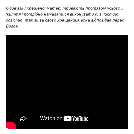
Обов'язки хрещеної матері тривають протягом усього її
життя і потрібно намагатися виконувати їх з чистою
совістю, так як за свого хрещеника вона відповідає перед
Богом.