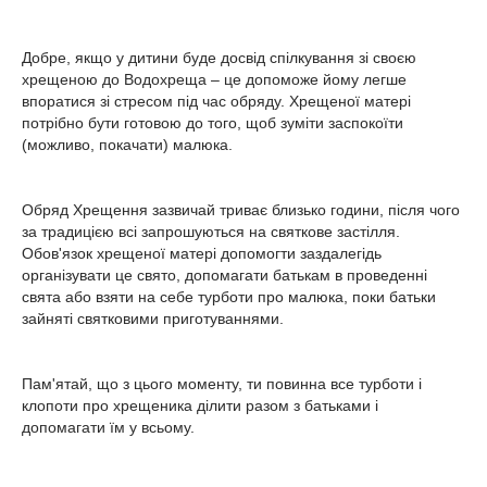
Добре, якщо у дитини буде досвід спілкування зі своєю
хрещеною до Водохреща – це допоможе йому легше
впоратися зі стресом під час обряду. Хрещеної матері
потрібно бути готовою до того, щоб зуміти заспокоїти
(можливо, покачати) малюка.
Обряд Хрещення зазвичай триває близько години, після чого
за традицією всі запрошуються на святкове застілля.
Обов'язок хрещеної матері допомогти заздалегідь
організувати це свято, допомагати батькам в проведенні
свята або взяти на себе турботи про малюка, поки батьки
зайняті святковими приготуваннями.
Пам'ятай, що з цього моменту, ти повинна все турботи і
клопоти про хрещеника ділити разом з батьками і
допомагати їм у всьому.