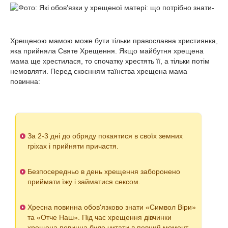
Хрещеною мамою може бути тільки православна християнка,
яка прийняла Святе Хрещення. Якщо майбутня хрещена
мама ще хрестилася, то спочатку хрестять її, а тільки потім
немовляти. Перед скоєнням таїнства хрещена мама
повинна:
За 2-3 дні до обряду покаятися в своїх земних
гріхах і прийняти причастя.
Безпосередньо в день хрещення заборонено
приймати їжу і займатися сексом.
Хресна повинна обов'язково знати «Символ Віри»
та «Отче Наш». Під час хрещення дівчинки
хрещена повинна буде читати в певний момент