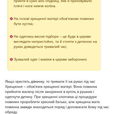
прийти в сукні або спідниці, яке б приховувало
плечі і ноги нижче коліна.
На голові хрещеної матері обов'язково повинен
бути хустка;
Не одягнеш високі підбори – це буде в церкви
виглядати непристойно, та й стояти з дитиною на
руках доведеться тривалий час;
Зухвалий одяг і макіяж в церкви заборонені.
Якщо хрестять дівчинку, то тримати її на руках під час
Хрещення – обов'язок хрещеної матері. Вона повинна
прийняти малечу після занурення в купіль в рушник і
одягнути дитину. При хрещенні хлопчика ці процедури
повинен проробляти хресний батько, але хрещена мати
повинна завжди знаходиться поряд і допомагати йому під час
обряду.