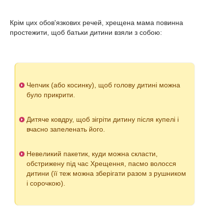
Крім цих обов'язкових речей, хрещена мама повинна
простежити, щоб батьки дитини взяли з собою:
Чепчик (або косинку), щоб голову дитині можна
було прикрити.
Дитяче ковдру, щоб зігріти дитину після купелі і
вчасно запеленать його.
Невеликий пакетик, куди можна скласти,
обстрижену під час Хрещення, пасмо волосся
дитини (її теж можна зберігати разом з рушником
і сорочкою).