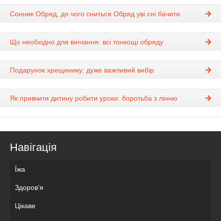
Сонник Обряд, до чого сниться Обряд уві сні бачити
Що необхідно для вінчання: всі тонкощі обряду
Подарунок хрещенику: дуже важливий вибір
Як привчити дитину робити уроки: боротьба з лінню
Навігація
Їжа
Здоров'я
Цікаве