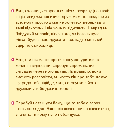
Якщо хлопець старається після розриву (по твоїй
ініціативи) «залишитися друзями», то, швидше за
все, йому просто дуже не хочеться переривати
ваші відносини і він хоче їх відновити. Навряд чи
байдужий чоловік, після того, як його кинула
жінка, буде з нею дружити - аж надто сильний
удар по самооцінці.
Якщо ти і сама не проти знову зануритися в
колишні відносини, спробуй «промацати»
ситуацію через його друзів. Як правило, вони
зможуть розповісти, чи часто він про тебе згадує.
Ця рада тобі підійде, якщо стосунки з його
друзями у тебе досить хороші.
Спробуй натякнути йому, що за тобою зараз
хтось доглядає. Якщо він жваво почне цікавитися,
значить, ти йому явно небайдужа.