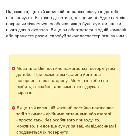
Підозрюєш, що твій колишній по раніше відчуває до тебе
ніжні почуття- Як точно дізнатися, так це чи ні- Адже сам він
навряд чи зізнається, особливо, якщо буде думати, що ти
нього давно охолола. Якщо ви обертаєтеся в одній компанії
або працюєте разом, спробуй також поспостерігати за ним.
Мова тіла. Він постійно намагається доторкнутися
до тебе- При розмові всі частини його тіла
повернені в твою сторону- Може, він тебе і не
любить, звичайно, але симпатію відчуває
виразно.
Якщо твій колишній коханий постійно надзвонює
тобі з якимись дрібними питаннями або взагалі
«просто так», без особливого приводу, то,
можливо, він все ще сумує за вашим відносинам і
сподівається їх повернути.