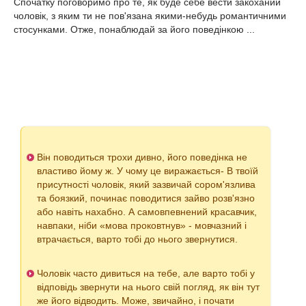
Спочатку поговоримо про те, як буде себе вести закоханий
чоловік, з яким ти не пов'язана якими-небудь романтичними
стосунками. Отже, понаблюдай за його поведінкою ...
Він поводиться трохи дивно, його поведінка не
властиво йому ж. У чому це виражається- В твоїй
присутності чоловік, який зазвичай сором'язлива
та боязкий, починає поводитися зайво розв'язно
або навіть нахабно. А самовпевнений красавчик,
навпаки, ніби «мова проковтнув» - мовчазний і
втрачається, варто тобі до нього звернутися.
Чоловік часто дивиться на тебе, але варто тобі у
відповідь звернути на нього свій погляд, як він тут
же його відводить. Може, звичайно, і почати