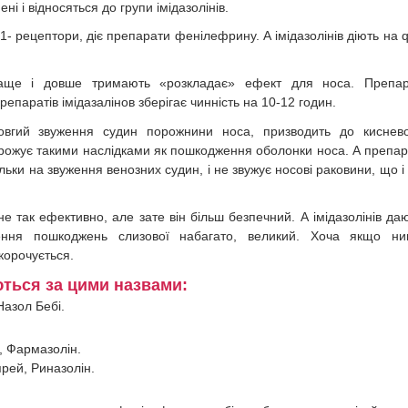
і і відносяться до групи імідазолінів.
q1- рецептори, діє препарати фенілефрину. А імідазолінів діють на q
краще і довше тримають «розкладає» ефект для носа. Препа
репаратів імідазалінов зберігає чинність на 10-12 годин.
довгий звуження судин порожнини носа, призводить до киснев
грожує такими наслідками як пошкодження оболонки носа. А препар
льки на звуження венозних судин, і не звужує носові раковини, що і
е так ефективно, але зате він більш безпечний. А імідазолінів да
ення пошкоджень слизової набагато, великий. Хоча якщо ни
скорочується.
ються за цими назвами:
Назол Бебі.
н, Фармазолін.
прей, Риназолін.