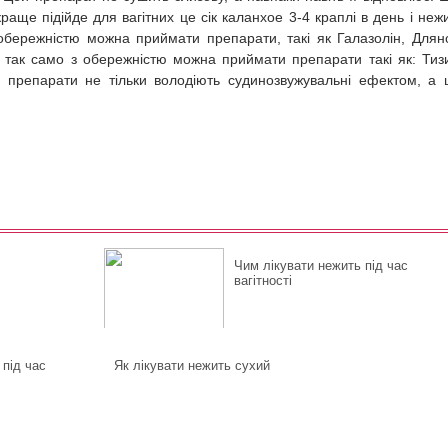
раще підійде для вагітних це сік каланхое 3-4 краплі в день і неж
бережністю можна приймати препарати, такі як Галазолін, Длян
і, так само з обережністю можна приймати препарати такі як: Тиз
і препарати не тільки володіють судинозвужувальні ефектом, а
Чим лікувати нежить під час
вагітності
 під час
Як лікувати нежить сухий