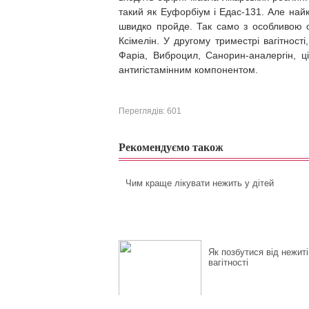
такий як Еуфорбіум і Едас-131. Але найк
швидко пройде. Так само з особливою о
Ксімелін. У другому триместрі вагітност
Фаріа, Виброцил, Санорин-аналергін, ц
антигістамінним компонентом.
Переглядів: 601
Рекомендуємо також
Чим краще лікувати нежить у дітей
Як позбутися від нежиті
вагітності