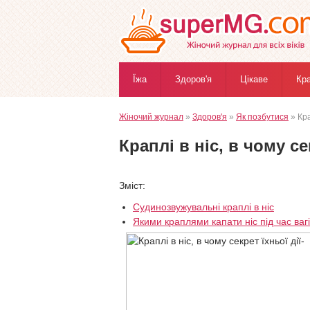
Їжа
Здоров'я
Цікаве
Кр
Жіночий журнал
»
Здоров'я
»
Як позбутися
» Кра
Краплі в ніс, в чому се
Зміст:
Судинозвужувальні краплі в ніс
Якими краплями капати ніс під час вагі