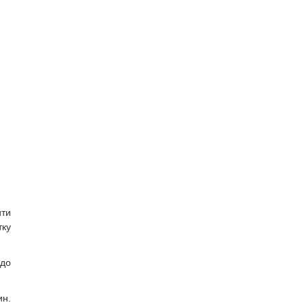
ити
тку
 до
ин.