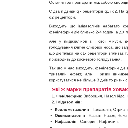
Останні три препарати між собою споріднен
Є два підвиди q - рецепторів q1 і q2. На 
q2 рецептори.
Виходить що імідазолінів набагато 
фенілефрин діє близько 2-4 годин, а дія п
Але у імідазалінов є і свої мінуси, 
голодування клітин слизової носа, що за
що діє тільки на q1- рецептори впливає ті
призводить до кисневого голодування.
Так що у нас виходить, фенілефрин діє н
тривалий ефект, але і ризик виникн
користуватися не більше 3 днів то ризик 
Які ж марки препаратів хова
Фенілефрин
: Виброцил, Назол Кідс, 
Імідазолінів
:
Ксилометазолин
- Галазолін, Отриві
Оксиметазолін
- Назівін, Назол, Нокс
Нафазолін
- Санорин, Нафтизин.