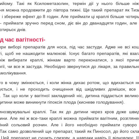
ийому. Такі як Ксилометазолин, термін дії у нього більше ні
ння можна продовжити до півтора тижні. Ще такий препарат як Тиз
, і збереже ефект до 8 годин. Але приймати ці краплі більше чотир
 - приймати зручно перед сном, діє він до дванадцяти годин, але
отирьох днів.
 час вагітності-
 при виборі препаратів для носа, під час застуди. Адже не всі ко
і, щоб не нашкодити малюкові. Існує багато препаратів, які взаг
ніж вибирати краплі, жінкам варто переконатися, з якої прич
ії, чи все ж застуда. Необхідно звернутися до лікаря, за правиль
самолікування.
ато в чому змінюється, і коли жінка дихає ротом, що вдихається 
жується, і не проходить очищення від шкідливих домішок, все
. Так що коли у вагітної закладений ніс, дитина піддається велик
итини може виникнути гіпоксія плода (кисневе голодування).
инозвужувальні краплі. Так як до дитини через кров дуже шви
ини. Але які ж все-таки краплі можна приймати вагітним, розглян
йний сольовий розчин. Але і його необхідно приймати суворо
. Так само дозволений ще препарат, такий як Пиносол, до його скл
 Цей препарат не сушить слизову, а навпаки навіть її відновлює. 