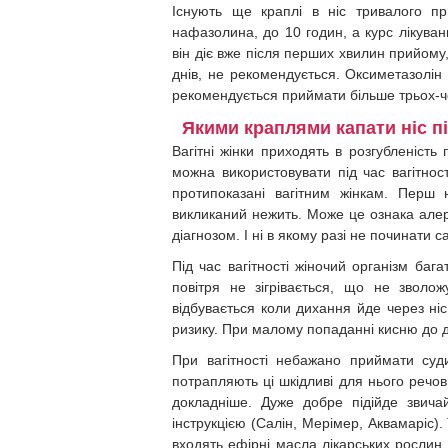
Існують ще краплі в ніс тривалого пр
нафазолина, до 10 годин, а курс лікува
він діє вже після перших хвилин прийому
днів, не рекомендується. Оксиметазолін
рекомендується приймати більше трьох-ч
Якими краплями капати ніс під
Вагітні жінки приходять в розгубленість
можна використовувати під час вагітност
протипоказані вагітним жінкам. Перш 
викликаний нежить. Може це ознака алерг
діагнозом. І ні в якому разі не починати 
Під час вагітності жіночий організм баг
повітря не зігрівається, що не зволо
відбувається коли дихання йде через ніс
ризику. При малому попаданні кисню до д
При вагітності небажано приймати суд
потрапляють ці шкідливі для нього речов
докладніше. Дуже добре підійде звича
інструкцією (Салін, Мерімер, Аквамаріс)
входять ефірні масла лікарських рослин.