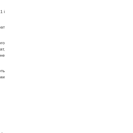
1 і
рат
ого
ат,
 не
ють
ми