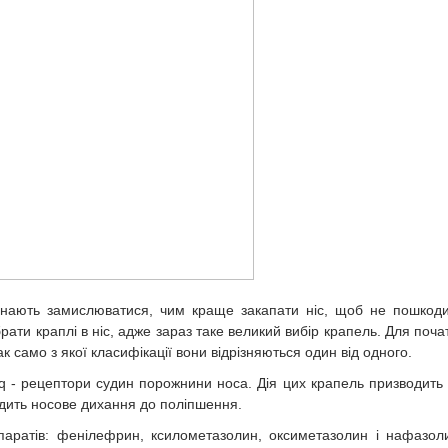
очинають замислюватися, чим краще закапати ніс, щоб не пошкод
ати краплі в ніс, адже зараз таке великий вибір крапель. Для поча
ак само з якої класифікації вони відрізняються один від одного.
q - рецептори судин порожнини носа. Дія цих крапель призводить
одить носове дихання до поліпшення.
паратів: фенілефрин, ксилометазолин, оксиметазолин і нафазол