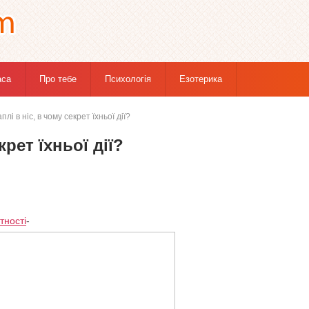
аса
Про тебе
Психологія
Езотерика
плі в ніс, в чому секрет їхньої дії?
крет їхньої дії?
тності
-