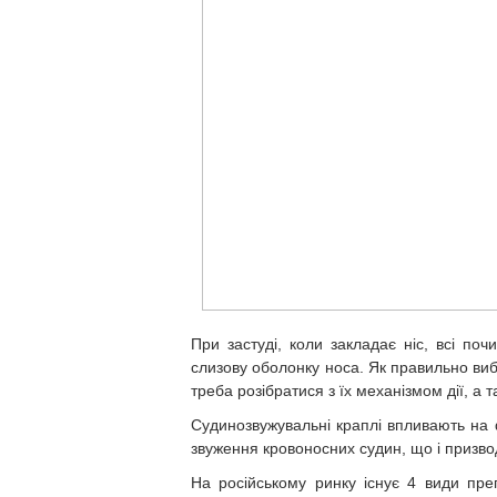
При застуді, коли закладає ніс, всі п
слизову оболонку носа. Як правильно вибр
треба розібратися з їх механізмом дії, а т
Судинозвужувальні краплі впливають на 
звуження кровоносних судин, що і призв
На російському ринку існує 4 види пре