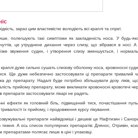
ніс
ідкість, зараз цим властивістю володіють всі краплі та спреї.
ише, полегшують такі симптоми як закладеність носа. У будь-як
уттів, це утруднене дихання через слизу, що зібрався в носі. А
ізке звуження судин, і утворення слизу зменшується, і нормал
к краплі дуже сильно сушать слизову оболонку носа, кровоносні суд
ися. Ще дуже небезпечно застосовувати ці препарати тривалий ч
а до препарату. Надалі буде потрібно збільшувати дозу ліків, щ
валість прийому препарату, може викликати кровоносні кровотечі че
ів препарати застосовувати лікарі не радять.
чні ефекти як головний біль, підвищений тиск, почастішання пуль
тривалості їх прийому, і продовження курсу лікування.
нозвужувальні препарати найвідоміші і дешеві це Нафтизин і Санор
тижня. А ось список популярних препаратів: Длянос, Отривін, ксил
и препаратами полягає лише в ціні і упаковці.