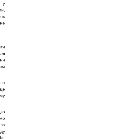
ж у
ин,
ьох
 не
шти
алі
ини
ним
нею
 це
ому
дко
емо
 за
аду
Ще,