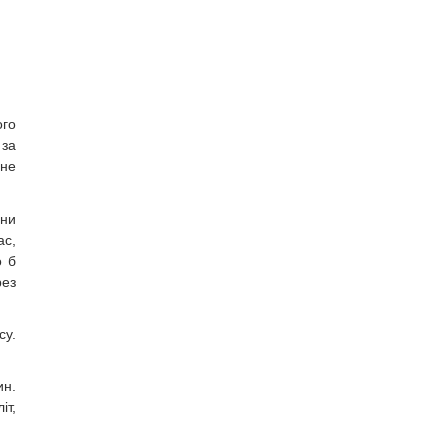
ого
 за
ьне
ини
ас,
о б
рез
су.
ин.
іт,