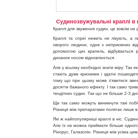
Судинозвужувальні краплі в 
Краплі для звуження судин, це зовсім не р
Краплі та спреї нежить не лікують, а л
хворого людини, одне з неприємних відч
допомогою цих крапель, відбувається р
дихання носом відновлюється.
Але у всьому необхідно знати міру. Так я
стають дуже крихкими і здатні пошкодит
тому що при цьому може з'явитися звичк
досягти бажаного ефекту. І так само три
тендітних судин. Так що не більше 2-3 дн
Ще так само можуть виникнути такі побі
Різниця між препаратами полягає лише в 
Які ж найпопулярніші краплі в ніс. Суди
Але їх не можна приймати більше одного 
Рінорус, Галазолін. Різниця між усіма цим