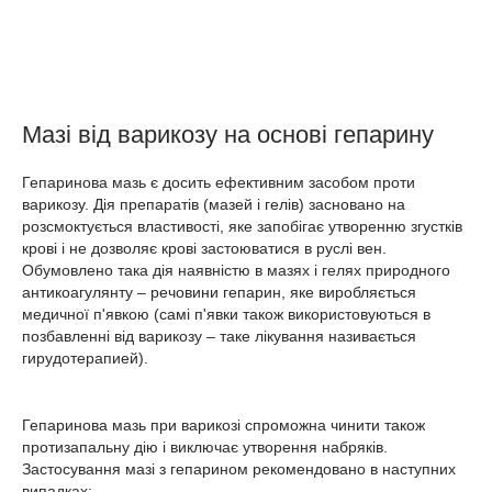
Мазі від варикозу на основі гепарину
Гепаринова мазь є досить ефективним засобом проти
варикозу. Дія препаратів (мазей і гелів) засновано на
розсмоктується властивості, яке запобігає утворенню згустків
крові і не дозволяє крові застоюватися в руслі вен.
Обумовлено така дія наявністю в мазях і гелях природного
антикоагулянту – речовини гепарин, яке виробляється
медичної п'явкою (самі п'явки також використовуються в
позбавленні від варикозу – таке лікування називається
гирудотерапией).
Гепаринова мазь при варикозі спроможна чинити також
протизапальну дію і виключає утворення набряків.
Застосування мазі з гепарином рекомендовано в наступних
випадках: