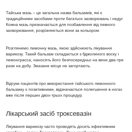
Тайська мазь – це загальна назва бальзамів, які є
традиційними засобами проти багатьох захворювань і недуг.
Кожна мазь призначається для позбавлення від певного
захворювання, розрізняються вони за кольором.
Розглянемо лимонну мазь, якою здійснюють лікування
варикозу. Такий бальзам складається з бджолиного воску і
лемонграсса, наносять його безпосередньо на вени два-три
рази на добу. Змазане місце не загортають.
Відгуки пацієнтів про використання тайського лимонного
бальзаму є позитивними, відзначається полегшення в ногах
вже після перших двох-трьох процедур.
Лікарський засіб троксевазін
Лікування варикозу часто проводять досить ефективним