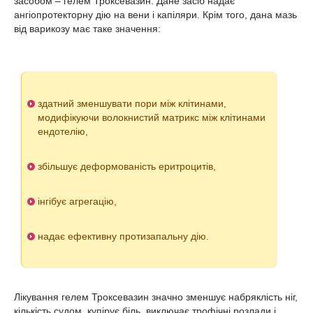
засобом – гелем Троксевазин. Дане засіб надає
ангіопротекторну дію на вени і капіляри. Крім того, дана мазь
від варикозу має таке значення:
здатний зменшувати пори між клітинами,
модифікуючи волокнистий матрикс між клітинами
ендотелію,
збільшує деформованість еритроцитів,
інгібує агрегацію,
надає ефективну протизапальну дію.
Лікування гелем Троксевазин значно зменшує набряклість ніг,
кількість судом, купірує біль, виключає трофічні розлади і