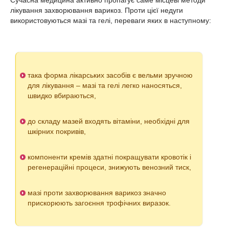
Сучасна медицина активно пропагує саме місцеві методи
лікування захворювання варикоз. Проти цієї недуги
використовуються мазі та гелі, переваги яких в наступному:
така форма лікарських засобів є вельми зручною
для лікування – мазі та гелі легко наносяться,
швидко вбираються,
до складу мазей входять вітаміни, необхідні для
шкірних покривів,
компоненти кремів здатні покращувати кровотік і
регенераційні процеси, знижують венозний тиск,
мазі проти захворювання варикоз значно
прискорюють загоєння трофічних виразок.