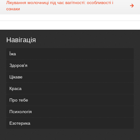
Лікування молочниці під час вагітності: особливості і
ознаки
Навігація
Їжа
Здоров'я
Цікаве
Краса
Про тебе
Психологія
Езотерика