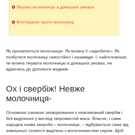
Лікуємо молочницю в домашніх умовах
Фітотерапія проти молочниці
Як проявляється молочниця- Як можна її «заробити»- Як
позбутися молочниці самостійно і назавжди- І, найголовніше,
чи можна лікувати молочницю в домашніх умовах, не
вдаючись до допомоги медиків-
Ох і свербіж! Невже
молочниця-
Основною ознакою захворювання є невгамовний свербіж і
білі виділення у вигляді творожистой маси. Власне, і саме
народна назва хвороби – молочниця, – відбувається саме від
зовнішньої схожості виділень з молочнокислим сиром. Щоб