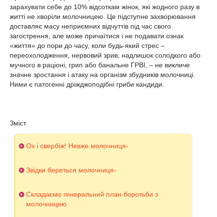
зарахувати себе до 10% відсоткам жінок, які жодного разу в
житті не хворіли молочницею. Це підступне захворювання
доставляє масу неприємних відчуттів під час свого
загострення, але може причаїтися і не подавати ознак
«життя» до пори до часу, коли будь-який стрес –
переохолодження, нервовий зрив, надлишок солодкого або
мучного в раціоні, грип або банальне ГРВІ, – не викличе
значне зростання і атаку на організм збудників молочниці.
Ними є патогенні дріжджоподібні гриби кандиди.
Зміст
Ох і свербіж! Невже молочниця-
Звідки береться молочниця-
Складаємо генеральний план боротьби з
молочницею