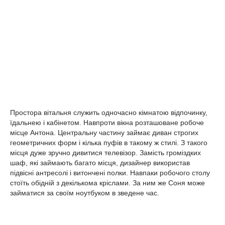
Простора вітальня служить одночасно кімнатою відпочинку,
їдальнею і кабінетом. Навпроти вікна розташоване робоче
місце Антона. Центральну частину займає диван строгих
геометричних форм і кілька пуфів в такому ж стилі. З такого
місця дуже зручно дивитися телевізор. Замість громіздких
шаф, які займають багато місця, дизайнер використав
підвісні антресолі і витончені полки. Навпаки робочого столу
стоїть обідній з декількома кріслами. За ним же Соня може
займатися за своїм ноутбуком в зведене час.