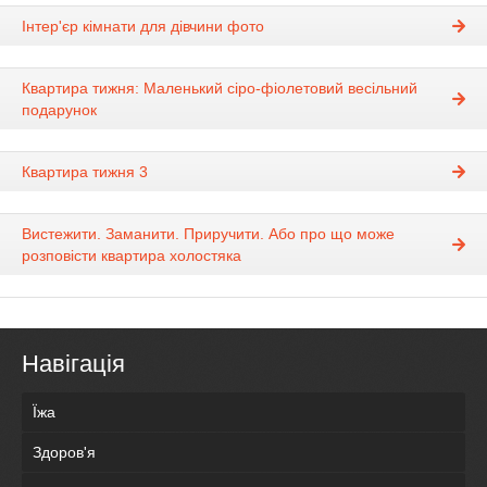
Інтер'єр кімнати для дівчини фото
Квартира тижня: Маленький сіро-фіолетовий весільний
подарунок
Квартира тижня 3
Вистежити. Заманити. Приручити. Або про що може
розповісти квартира холостяка
Навігація
Їжа
Здоров'я