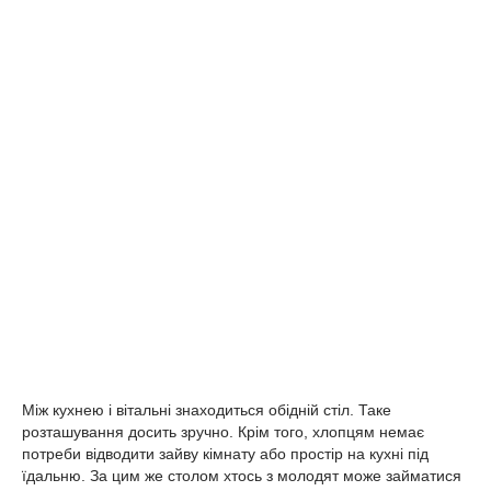
Між кухнею і вітальні знаходиться обідній стіл. Таке
розташування досить зручно. Крім того, хлопцям немає
потреби відводити зайву кімнату або простір на кухні під
їдальню. За цим же столом хтось з молодят може займатися