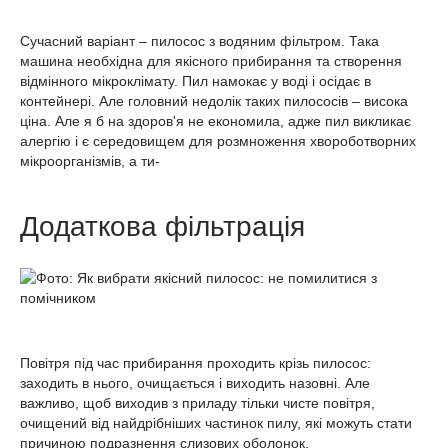
Сучасний варіант – пилосос з водяним фільтром. Така
машина необхідна для якісного прибирання та створення
відмінного мікроклімату. Пил намокає у воді і осідає в
контейнері. Але головний недолік таких пилососів – висока
ціна. Але я б на здоров'я не економила, адже пил викликає
алергію і є середовищем для розмноження хвороботворних
мікроорганізмів, а ти-
Додаткова фільтрація
Повітря під час прибирання проходить крізь пилосос:
заходить в нього, очищається і виходить назовні. Але
важливо, щоб виходив з приладу тільки чисте повітря,
очищений від найдрібніших частинок пилу, які можуть стати
причиною подразнення слизових оболонок.