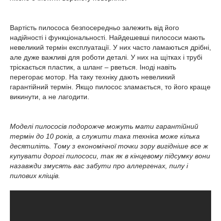
Вартість пилососа безпосередньо залежить від його
надійності і функціональності. Найдешевші пилососи мають
невеликий термін експлуатації. У них часто ламаються дрібні,
але дуже важливі для роботи деталі. У них на щітках і трубі
тріскається пластик, а шланг – рветься. Іноді навіть
перегорає мотор. На таку техніку дають невеликий
гарантійний термін. Якщо пилосос зламається, то його краще
викинути, а не лагодити.
Моделі пилососів подорожче можуть мати гарантійний
термін до 10 років, а служити така техніка може кілька
десятиліть. Тому з економічної точки зору вигідніше все ж
купувати дорогі пилососи, так як в кінцевому підсумку вони
назавжди змусять вас забути про аллергенах, пилу і
пилових кліщів.