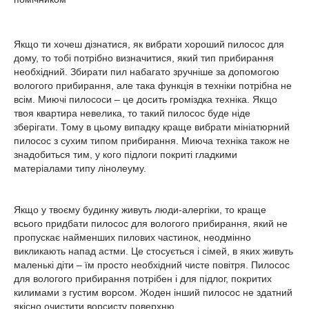
Якщо ти хочеш дізнатися, як вибрати хороший пилосос для
дому, то тобі потрібно визначитися, який тип прибирання
необхідний. Збирати пил набагато зручніше за допомогою
вологого прибирання, але така функція в техніки потрібна не
всім. Миючі пилососи – це досить громіздка техніка. Якщо
твоя квартира невелика, то такий пилосос буде ніде
зберігати. Тому в цьому випадку краще вибрати мініатюрний
пилосос з сухим типом прибирання. Миюча техніка також не
знадобиться тим, у кого підлоги покриті гладкими
матеріалами типу лінолеуму.
Якщо у твоєму будинку живуть люди-алергіки, то краще
всього придбати пилосос для вологого прибирання, який не
пропускає найменших пилових частинок, неодмінно
викликають напад астми. Це стосується і сімей, в яких живуть
маленькі діти – їм просто необхідний чисте повітря. Пилосос
для вологого прибирання потрібен і для підлог, покритих
килимами з густим ворсом. Жоден інший пилосос не здатний
якісно очистити ворсисту поверхню.