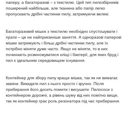
паперу, а багаторазові – з текстилю. Цей тип пилозбірників
поширений найбільше, але тканина або папір легко
пропускають дрібні частинки пилу, затримуючи великі.
Багаторазовий мішок з текстилю необхідно спустошувати і
прати – це не найприємніше заняття. А одноразові паперові
мішки затримують і більш дрібні частинки пилу, але їх
потрібно міняти дуже часто. Якщо не міняти, то в них
починають розмножуватися кліщі і бактерії, для яких бруд і
пил є ідеальним середовищем існування.
Контейнер для збору пилу краще мішка, так як не вимагає
заміни. Викидати пил з нього просто і зручно. Після
прибирання його досить помити і висушити. Пилососи з
контейнером дорожчі, а рівень шуму від них помітно вище,
так як контейнер грає роль резонатора під час прибирання.