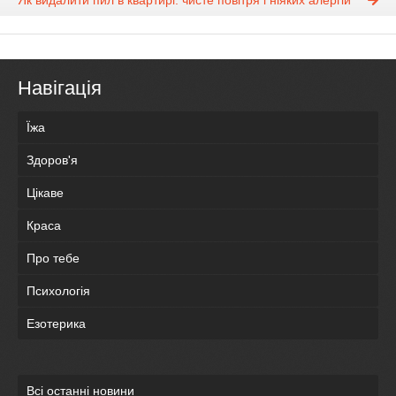
Як видалити пил в квартирі: чисте повітря і ніяких алергій
Навігація
Їжа
Здоров'я
Цікаве
Краса
Про тебе
Психологія
Езотерика
Всі останні новини