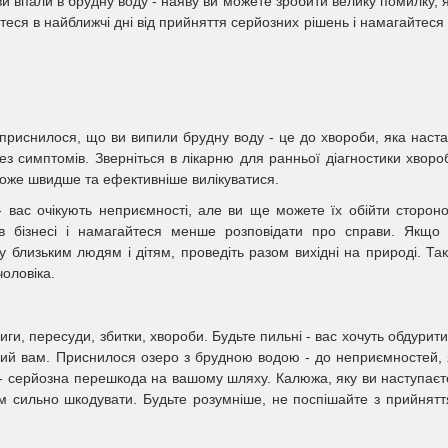
и впали в брудну воду - наяву ви можете зробити велику помилку, 
теся в найближчі дні від прийняття серйозних рішень і намагайтеся
приснилося, що ви випили брудну воду - це до хвороби, яка наст
ез симптомів. Зверніться в лікарню для ранньої діагностики хворо
оже швидше та ефективніше вилікуватися.
- вас очікують неприємності, але ви ще можете їх обійти сторон
в бізнесі і намагайтеся менше розповідати про справи. Якщо
 близьким людям і дітям, проведіть разом вихідні на природі. Та
оловіка.
иги, пересуди, збитки, хвороби. Будьте пильні - вас хочуть обдурити.
ий вам. Приснилося озеро з брудною водою - до неприємностей, 
 - серйозна перешкода на вашому шляху. Калюжа, яку ви наступаєт
ім сильно шкодувати. Будьте розумніше, не поспішайте з прийнят