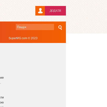
ДОДАТИ
SuperMG.com © 2023
аке
.
ати
ною