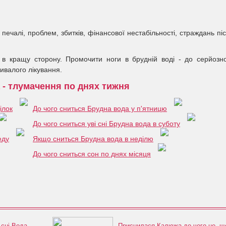
печалі, проблем, збитків, фінансової нестабільності, страждань пі
 в кращу сторону. Промочити ноги в брудній воді - до серйозн
ивалого лікування.
 - тлумачення по днях тижня
ілок
До чого сниться Брудна вода у п'ятницю
До чого сниться уві сні Брудна вода в суботу
еду
Якщо сниться Брудна вода в неділю
До чого сниться сон по днях місяця
 сні Вода
Приснилася Калюжа до чого це, щ