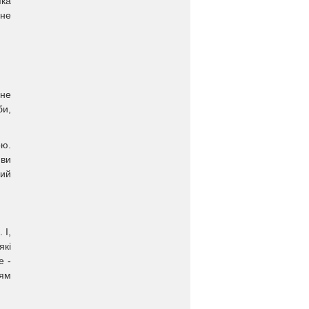
яка
 не
ане
би,
ою.
 ви
кий
 І,
які
е -
тям