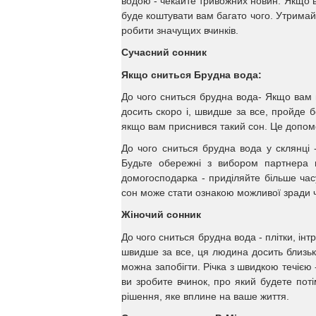
водою - чекайте тривожних новин. Якщо в
буде коштувати вам багато чого. Утримай
робити значущих вчинків.
Сучасний сонник
Якщо сниться Брудна вода:
До чого сниться брудна вода- Якщо вам 
досить скоро і, швидше за все, пройде б
якщо вам приснився такий сон. Це допом
До чого сниться брудна вода у склянці 
Будьте обережні з вибором партнера 
домогосподарка - приділяйте більше часу
сон може стати ознакою можливої зради ч
Жіночий сонник
До чого сниться брудна вода - плітки, інтр
швидше за все, ця людина досить близьк
можна запобігти. Річка з швидкою течією
ви зробите вчинок, про який будете пот
рішення, яке вплине на ваше життя.