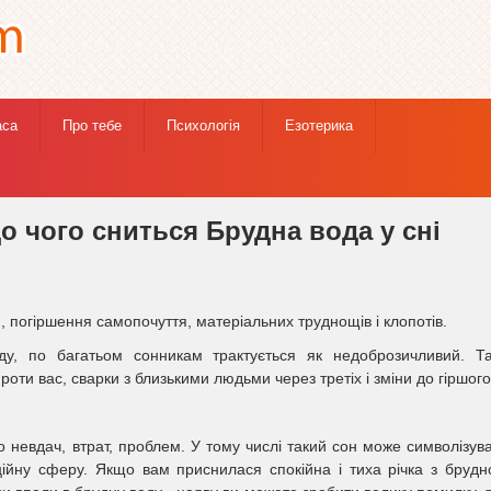
аса
Про тебе
Психологія
Езотерика
Брудна вода, до чого сниться Брудна вода у сні бачити
о чого сниться Брудна вода у сні
, погіршення самопочуття, матеріальних труднощів і клопотів.
у, по багатьом сонникам трактується як недоброзичливий. Т
проти вас, сварки з близькими людьми через третіх і зміни до гіршого
о невдач, втрат, проблем. У тому числі такий сон може символізув
ційну сферу. Якщо вам приснилася спокійна і тиха річка з бруд