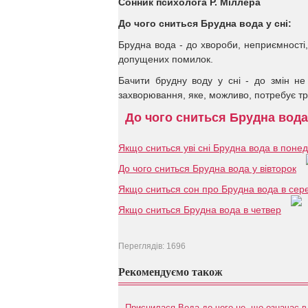
Сонник психолога Р. Міллера
До чого сниться Брудна вода у сні:
Брудна вода - до хвороби, неприємності, 
допущених помилок.
Бачити брудну воду у сні - до змін не
захворювання, яке, можливо, потребує тр
До чого сниться Брудна вода
Якщо сниться уві сні Брудна вода в понед
До чого сниться Брудна вода у вівторок
Якщо сниться сон про Брудна вода в сер
Якщо сниться Брудна вода в четвер
Переглядів: 1696
Рекомендуємо також
Приснилася Вода до чого це, що означає в