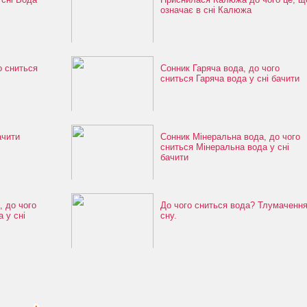
означає в сні Калюжа
о сниться
Сонник Гаряча вода, до чого
сниться Гаряча вода у сні бачити
ачити
Сонник Мінеральна вода, до чого
сниться Мінеральна вода у сні
бачити
 до чого
До чого сниться вода? Тлумаченн
 у сні
сну.