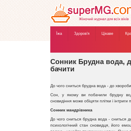
Їжа
Здоров'я
Цікаве
Кр
Жіночий журнал
»
Езотерика
»
Сонник
» Сонник 
Сонник Брудна вода, д
бачити
До чого сниться брудна вода - до хвороби
Сон, у якому ви побачили брудну вод
сновидіння може обіцяти плітки і інтриги 
Сонник мандрівника
До чого сниться брудна вода - сниться д
психологічний стан сновидця, його емо