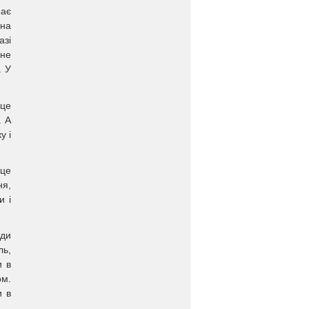
має
она
азі
 не
. У
 це
. А
у і
 це
ня,
и і
жди
ль,
и в
ом.
и в