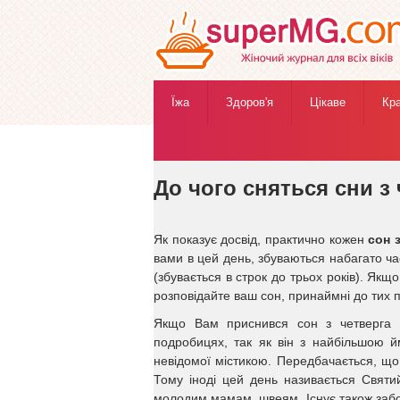
Їжа
Здоров'я
Цікаве
Кр
Жіночий журнал
»
Езотерика
»
Сонник
» До чого
До чого сняться сни з
Як показує досвід, практично кожен
сон 
вами в цей день, збуваються набагато час
(збувається в строк до трьох років). Якщ
розповідайте ваш сон, принаймні до тих п
Якщо Вам приснився сон з четверга н
подробицях, так як він з найбільшою й
невідомої містикою. Передбачається, що 
Тому іноді цей день називається Святи
молодим мамам, швеям. Існує також забоб