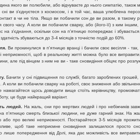
дина якого ви полюбили, або відчуваєте до нього симпатію, також 
ві сні ви з'єднуєтеся з космосом, і в той час, ваша улюблена перс
онтакт в чи не тіла. Якщо ви побачили сон де ви разом, в такому р
 свого часу. А коли ви побачили сварку, або (його-її) з ким іншим,
с на з'єднання, оскільки сон на п'ятницю попереджає і збувається
 здатність збуваються до 3-4 місяців з точністю подій до 60%.
ля.
Ви прокинулися в п'ятницю вранці і бачили своє весілля - так,
і неприємності, щоб в реальному житті можна було все виправити
ни, але під вінцем з ним не ви - таке сновидіння обіцяє про розлук
ту.
Бачити у сні підвищення по службі, багато зароблених грошей,
о. А коли ви побачили сварку на роботі, своє зниження або звільнен
не намагайтеся щось доводити вище стоїть керівництву, промовчат
оту, це буде найкращий варіант.
рть людей.
На жаль, сни про мертвих людей і про небіжчиків зав
а п'ятницю смерть близької людини, не дуже гарний знак. На жа
во або про великі неприємності. Постарайтеся 3-5 місяців прожит
ожливе, щоб таке неприємне сновидіння залишилося просто сн
го лише попередження від Долі, яка дає можливість все виправит