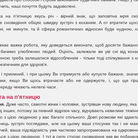
ить, наші почуття будуть задоволені.
а на п'ятницю якусь річ - вірний знак, що заповітна мрія ск
е сновидіння обіцяє швидку зустріч з коханим. А от втратити щос
ні, не минути, та й сфера романтичних відносин буде нудною, 
чекає важка робота, яку доведеться виконати, щоб досягти бажано
бачимо улюблених людей. Оцініть, залежали ви уві сні від коха
иною треба залишатися відособленим - тільки тоді спілкування з 
безпечним для здоров'я.
і приємний, і при цьому Ви отримуєте або купуєте бажане, значи
паки, якщо Ви щось втрачаєте або не одержуєте, і, що ще гір
переду чекають нелегкі часи.
га на п'ятницю
ня.
Дуже часто, самотні жінки і чоловіки, зустрівши нову людину, яка
інших, потому за певний відрізок часу, відчувають невелике тяжінн
о з цією людиною у вас багато спільного. Довгі розмови які здают
кінець зустріч поглядами, але на цьому ваші стосунки так і не ма
річей, ваша підсвідомість уже частково запрограмована на одкровен
ься з цією людиною. І тут в силу ступає сновидіння яке ви побачил