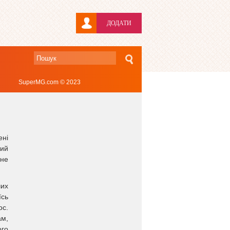
ДОДАТИ
SuperMG.com © 2023
ені
щий
 не
ших
їсь
ос.
ам,
ого