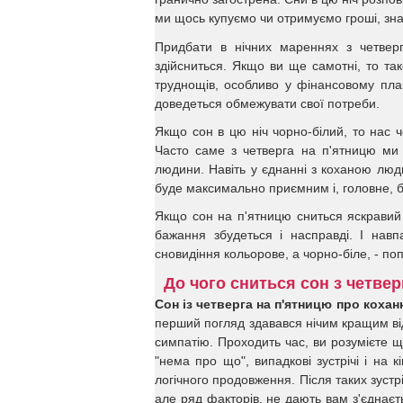
ми щось купуємо чи отримуємо гроші, знач
Придбати в нічних мареннях з четверг
здійсниться. Якщо ви ще самотні, то так
труднощів, особливо у фінансовому пла
доведеться обмежувати свої потреби.
Якщо сон в цю ніч чорно-білий, то нас 
Часто саме з четверга на п'ятницю ми 
людини. Навіть у єднанні з коханою люд
буде максимально приємним і, головне, 
Якщо сон на п'ятницю сниться яскравий 
бажання збудеться і насправді. І нав
сновидіння кольорове, а чорно-біле, - по
До чого сниться сон з четвер
Сон із четверга на п'ятницю про кохан
перший погляд здавався нічим кращим від 
симпатію. Проходить час, ви розумієте щ
"нема про що", випадкові зустрічі і на 
логічного продовження. Після таких зуст
але ряд факторів, не дають вам з'єднаєт