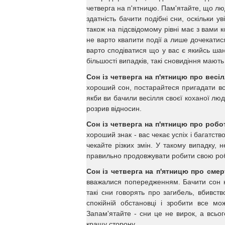
четверга на п'ятницю. Пам'ятайте, що лю
здатність бачити подібні сни, оскільки у
також на підсвідомому рівні має з вами к
не варто квапити події а лише дочекатися
варто сподіватися що у вас є якийсь шан
більшості випадків, такі сновидіння мають
Сон із четверга на п'ятницю про весіл
хороший сон, постарайтеся пригадати вс
якби ви бачили весілля своєї коханої люди
розрив відносин.
Сон із четверга на п'ятницю про робо
хороший знак - вас чекає успіх і багатств
чекайте різких змін. У такому випадку, 
правильно продовжувати робити свою роб
Сон із четверга на п'ятницю про сме
вважалися попередженням. Бачити сон н
такі сни говорять про загибель, вбивст
спокійній обстановці і зробити все м
Запам'ятайте - сни це не вирок, а всьо
кращу сторону.