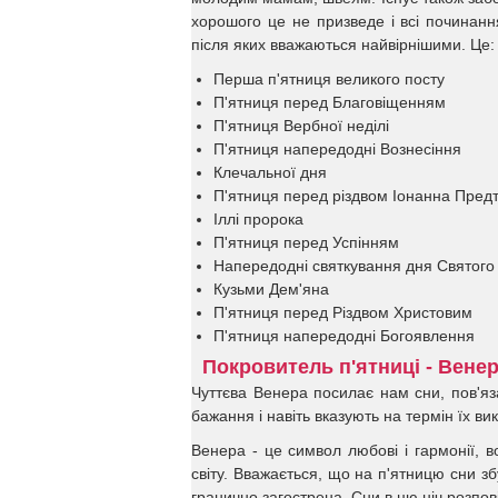
хорошого це не призведе і всі починанн
після яких вважаються найвірнішими. Це:
Перша п'ятниця великого посту
П'ятниця перед Благовіщенням
П'ятниця Вербної неділі
П'ятниця напередодні Вознесіння
Клечальної дня
П'ятниця перед різдвом Іонанна Предт
Іллі пророка
П'ятниця перед Успінням
Напередодні святкування дня Святог
Кузьми Дем'яна
П'ятниця перед Різдвом Христовим
П'ятниця напередодні Богоявлення
Покровитель п'ятниці - Венер
Чуттєва Венера посилає нам сни, пов'яз
бажання і навіть вказують на термін їх ви
Венера - це символ любові і гармонії, 
світу. Вважається, що на п'ятницю сни з
гранично загострена. Сни в цю ніч розпо