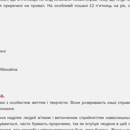
я приречені на провал. На особливій пошані 12 п'ятниць на рік, 
ечі
о Михайла
а.
ані з особистим життям і творчістю. Вони розкривають наші справ
конання.
вона наділяє людей м'яким і витонченим сприйняттям навколишнь
буваються, часто бувають пророчими, так як інтуїція людини в цей 
відають про способи і строки виконання будь-яких бажань. Якщо у с