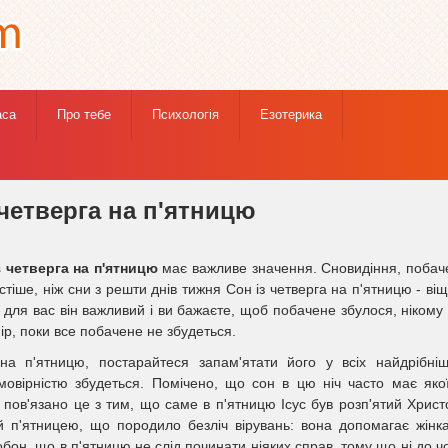
аса
Про тебе
Психологія
Езотерика
 сняться сни з четверга на п'ятницю
 четверга на п'ятницю
з четверга на п'ятницю
має важливе значення. Сновидіння, побач
тіше, ніж сни з решти днів тижня Сон із четверга на п'ятницю - ві
о для вас він важливий і ви бажаєте, щоб побачене збулося, нікому
ір, поки все побачене не збудеться.
а п'ятницю, постарайтеся запам'ятати його у всіх найдрібні
мовірністю збудеться. Помічено, що сон в цю ніч часто має яко
пов'язано це з тим, що саме в п'ятницю Ісус був розп'ятий Христ
й п'ятницею, що породило безліч вірувань: вона допомагає жінк
он, що в п'ятницю не слід починати ніяких справ, тому що ні до ч