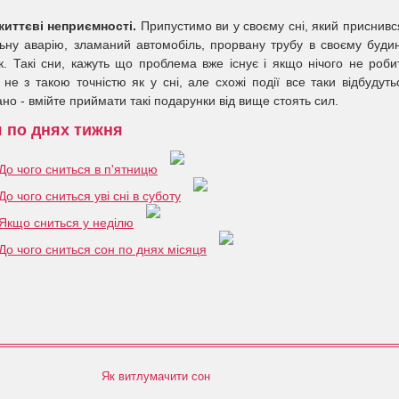
 життєві неприємності.
Припустимо ви у своєму сні, який приснивс
ьну аварію, зламаний автомобіль, прорвану трубу в своєму буди
к. Такі сни, кажуть що проблема вже існує і якщо нічого не роби
не з такою точністю як у сні, але схожі події все таки відбудуть
но - вмійте приймати такі подарунки від вище стоять сил.
я по днях тижня
До чого сниться в п'ятницю
До чого сниться уві сні в суботу
Якщо сниться у неділю
До чого сниться сон по днях місяця
Як витлумачити сон