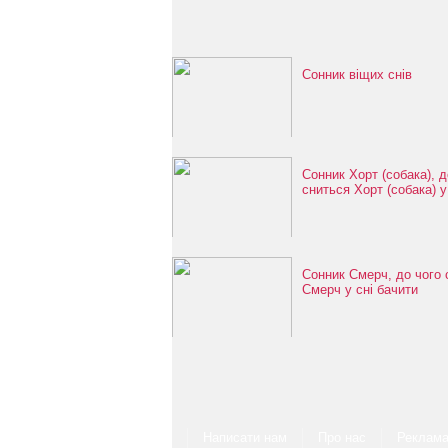
Сонник віщих снів
Сонник Хорт (собака), д
сниться Хорт (собака) у
Сонник Смерч, до чого 
Смерч у сні бачити
Написати нам
Про нас
Реклам