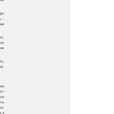
оро
ь -
нам
го.
ної
ним
ть,
ше,
 на
я і
ься
ють
ня,
и з