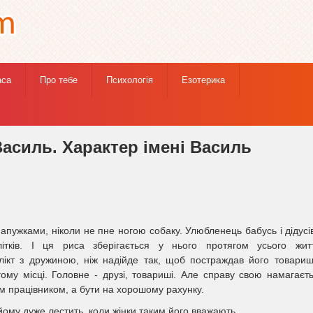
аса
Про тебе
Психологія
Езотерика
людини
» Характеристика імені Василь. Характер імені Василь
Василь. Характер імені Василь
апужками, ніколи не пне ногою собаку. Улюбленець бабусь і дідусів
тків. І ця риса зберігається у нього протягом усього жит
ікт з дружиною, ніж надійде так, щоб постраждав його товариш
ому місці. Головне - друзі, товариші. Але справу свою намагаєт
м працівником, а бути на хорошому рахунку.
 йому дуже лестить, коли жінки таким його вважають.