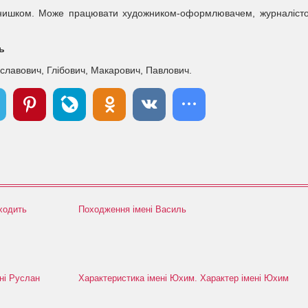
 нишком. Може працювати художником-оформлювачем, журналіст
ь
еславович, Глібович, Макарович, Павлович.
дходить
Походження імені Василь
ні Руслан
Характеристика імені Юхим. Характер імені Юхим