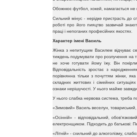
Обожнює футбол, хокей, намагається не п
Сильний мінус - нерідке пристрасть до с
роботі про його пияцтво зазвичай знают
праці і непоганих професійних якостях.
Характер імені Василь
Жінка з непитущим Василем відчуває се
тиждень подумувати про розлучення на ті
не хоче готувати йому їжу. Він покірл
Відповідальність зростає з народженн
порівнянна тільки з почуттям жінки, яка
складних життєвих і сімейних ситуаціях
ознаки нерішучості. У нього майже завжди
У нього слабка нервова система, треба п
«Зимовий» Василь веселун, товариський,
«Осінній» - відповідальний, обов'язков
електронщиком. Підходить до батькові: П
«Літній» - схильний до алкоголізму, сла