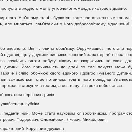
ропустити жодного матчу улюбленої команди, яка грає в доміно.
пиртного. У п'яному стані - буркотун, каже наставительным тоном.
ь, але миряться, пам'ятаючи o його добросовісному відношенні.
бе впевнено. Він - людина обов'язку. Одружившись, не стане че
й підставі, що у дружини виявився кепський характер або вона зов
иво розділить тяготи побуту, нікому не скаржачись на свою до
ям дитини. Його прихильність до дітей по силі почуття може б
 гаряче і сліпо обожнює свого єдиного і довгоочікуваного дитини
 він замикається, стає потайним, тоді в його поведінці з'являют
 прекрасні стосунки з тестем, а ось тещу він трохи побоюється.
обоюватися нервових зривів.
 улюбленець публіки.
ий, педантичний. Може стати науковим співробітником, програміст
етрович, Федорович, Олексійович, Якович, Михайлович.
бохарактерний. Керує ним дружина.