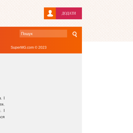
ДОДАТИ
SuperMG.com © 2023
. І
тя.
. І
ься