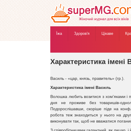
Їжа
Здоров'я
Цікаве
Кр
Жіночий журнал
»
Езотерика
»
Значення імені 
Характеристика імені 
Василь - «цар, князь, правитель» (гр.).
Характеристика імені Василь
Волошка любить возитися з хом'яками і п
дня не проживе без товаришів-однолі
Подорослішавши, скоріше піде на конфл
робота теж знаходиться у нього на друг
виконувати так, щоб не вважатися погани
З співробітницями галантний, як лицар, і