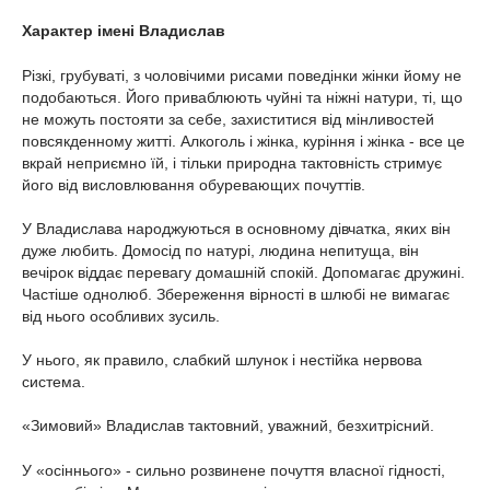
Характер імені Владислав
Різкі, грубуваті, з чоловічими рисами поведінки жінки йому не
подобаються. Його приваблюють чуйні та ніжні натури, ті, що
не можуть постояти за себе, захиститися від мінливостей
повсякденному житті. Алкоголь і жінка, куріння і жінка - все це
вкрай неприємно їй, і тільки природна тактовність стримує
його від висловлювання обуревающих почуттів.
У Владислава народжуються в основному дівчатка, яких він
дуже любить. Домосід по натурі, людина непитуща, він
вечірок віддає перевагу домашній спокій. Допомагає дружині.
Частіше однолюб. Збереження вірності в шлюбі не вимагає
від нього особливих зусиль.
У нього, як правило, слабкий шлунок і нестійка нервова
система.
«Зимовий» Владислав тактовний, уважний, безхитрісний.
У «осіннього» - сильно розвинене почуття власної гідності,