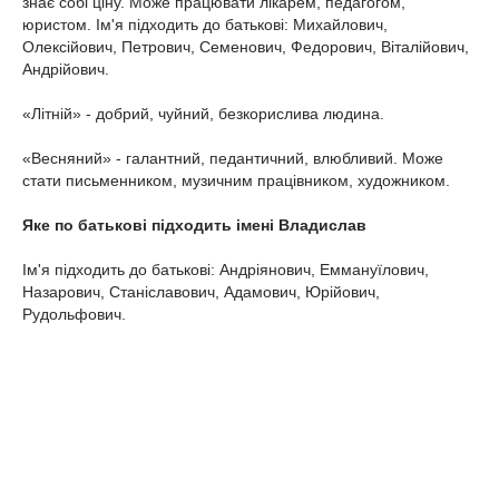
знає собі ціну. Може працювати лікарем, педагогом,
юристом. Ім'я підходить до батькові: Михайлович,
Олексійович, Петрович, Семенович, Федорович, Віталійович,
Андрійович.
«Літній» - добрий, чуйний, безкорислива людина.
«Весняний» - галантний, педантичний, влюбливий. Може
стати письменником, музичним працівником, художником.
Яке по батькові підходить імені Владислав
Ім'я підходить до батькові: Андріянович, Еммануїлович,
Назарович, Станіславович, Адамович, Юрійович,
Рудольфович.