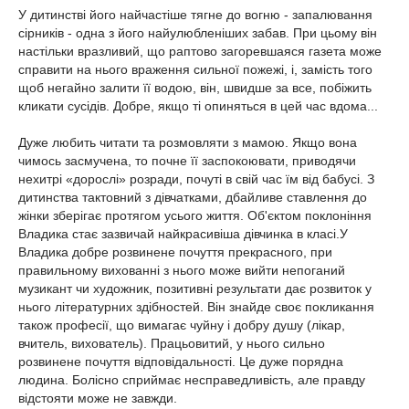
У дитинстві його найчастіше тягне до вогню - запалювання
сірників - одна з його найулюбленіших забав. При цьому він
настільки вразливий, що раптово загоревшаяся газета може
справити на нього враження сильної пожежі, і, замість того
щоб негайно залити її водою, він, швидше за все, побіжить
кликати сусідів. Добре, якщо ті опиняться в цей час вдома...
Дуже любить читати та розмовляти з мамою. Якщо вона
чимось засмучена, то почне її заспокоювати, приводячи
нехитрі «дорослі» розради, почуті в свій час їм від бабусі. З
дитинства тактовний з дівчатками, дбайливе ставлення до
жінки зберігає протягом усього життя. Об'єктом поклоніння
Владика стає зазвичай найкрасивіша дівчинка в класі.У
Владика добре розвинене почуття прекрасного, при
правильному вихованні з нього може вийти непоганий
музикант чи художник, позитивні результати дає розвиток у
нього літературних здібностей. Він знайде своє покликання
також професії, що вимагає чуйну і добру душу (лікар,
вчитель, вихователь). Працьовитий, у нього сильно
розвинене почуття відповідальності. Це дуже порядна
людина. Болісно сприймає несправедливість, але правду
відстояти може не завжди.