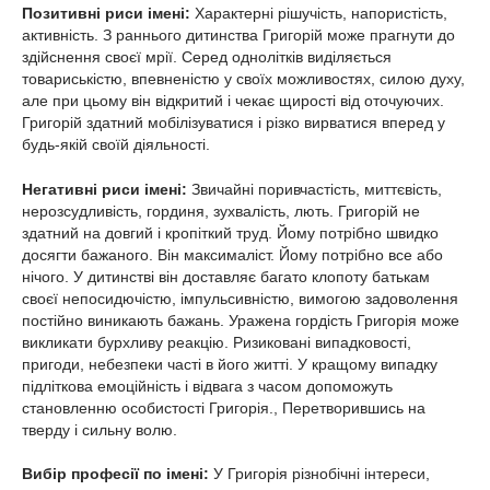
Позитивні риси імені:
Характерні рішучість, напористість,
активність. З раннього дитинства Григорій може прагнути до
здійснення своєї мрії. Серед однолітків виділяється
товариськістю, впевненістю у своїх можливостях, силою духу,
але при цьому він відкритий і чекає щирості від оточуючих.
Григорій здатний мобілізуватися і різко вирватися вперед у
будь-якій своїй діяльності.
Негативні риси імені:
Звичайні поривчастість, миттєвість,
нерозсудливість, гординя, зухвалість, лють. Григорій не
здатний на довгий і кропіткий труд. Йому потрібно швидко
досягти бажаного. Він максималіст. Йому потрібно все або
нічого. У дитинстві він доставляє багато клопоту батькам
своєї непосидючістю, імпульсивністю, вимогою задоволення
постійно виникають бажань. Уражена гордість Григорія може
викликати бурхливу реакцію. Ризиковані випадковості,
пригоди, небезпеки часті в його житті. У кращому випадку
підліткова емоційність і відвага з часом допоможуть
становленню особистості Григорія., Перетворившись на
тверду і сильну волю.
Вибір професії по імені:
У Григорія різнобічні інтереси,