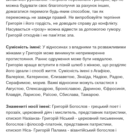
можна будувати своє благополуччя за рахунок інших,
домагатися перемоги будь-яким способом, так як
переможець не завжди правий. Не випробовуйте терпіння
Григорія і його гордість, не доводьте справу до конфлікту.
Насувається «грозу» можна відвести за допомогою гумору.
Григорій отходчів і не пам'ятає зла.
Сумісність імені:
У відносинах з владними та розважливими
жінками у Григорія може виникнути непримиренне
протистояння. Раннє одруження може бути невдалою.
Григорію краще вступити в пізній шлюб з жінкою, що розділяє
його ідеали і спосіб життя. Сумісність імені з Агафією,
Валерією, Катериною, Єлизаветою, Зінаїда, Надією, Радою,
Серафимою, морив. Важкі відносини можуть скластися з
Августою, Олександрою, Броніславою, Дариною, Єфросинія,
Клавдія, Ларисою, Раїсою, Сбислава, Тамарою.
Знамениті носії імені:
Григорій Богослов - грецький поет і
прозаїк, церковний діяч і мислитель, представник патристики,
єпископ Назіанза- Григорій Ніський - церковний письменник,
богослов і філософ-платонік, представник патристики,
єпископ Ніса- Григорій Палама - візантійський богослов і