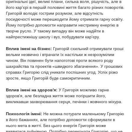
оригінальні ідеї, великі плани, сильна воля, рішучість, але в
його кар'єрі в першій половині життя багато різних поворотів.
Григорій володіє гострим розумом, але відсутність
посидючості може перешкодити йому отримати гарну освіту.
Йому потрібно допомогти направити нестримну енергію в
творче русло. У такому випадку він може надійти в
найпрестижнішу школу і вуз, побудувати кар'єру.
Вплив імені на бізнес:
Григорій схильний отримувати гроші
вельми незвично і втрачати їх настільки ж незрозумілим
чином. Він повинен бути напоготові проти всякого роду
шахрайства та проектів «швидкого збагачення». У грошових
справах Григорію слід уникати поспішних угод. Успіх різко
зросте, якщо Григорій буде самокритичним.
Вплив імені на здоров'я:
У Григорія можливо гарне
здоров'я, але безладна життя може погіршити його,
викликавши захворювання серця, печінки і жовчного міхура.
Психологія імені:
Не можна потурати маленькому Григорію
в його бажаннях, але потрібно допомогти сформувати в
нього мета в житті. Без цього енергія Григорія може
виявитися руйнівною. Потрібно переконати Григорію, що не