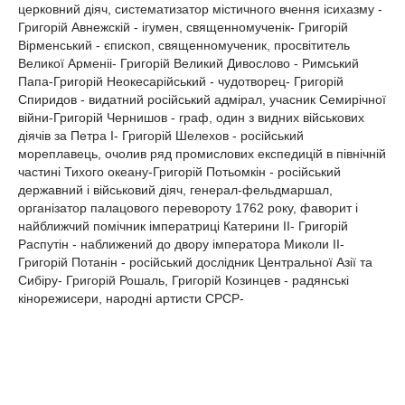
церковний діяч, систематизатор містичного вчення ісихазму -
Григорій Авнежскій - ігумен, священномученік- Григорій
Вірменський - єпископ, священномученик, просвітитель
Великої Арменіі- Григорій Великий Дивослово - Римський
Папа-Григорій Неокесарійський - чудотворец- Григорій
Спиридов - видатний російський адмірал, учасник Семирічної
війни-Григорій Чернишов - граф, один з видних військових
діячів за Петра I- Григорій Шелехов - російський
мореплавець, очолив ряд промислових експедицій в північній
частині Тихого океану-Григорій Потьомкін - російський
державний і військовий діяч, генерал-фельдмаршал,
організатор палацового перевороту 1762 року, фаворит і
найближчий помічник імператриці Катерини II- Григорій
Распутін - наближений до двору імператора Миколи II-
Григорій Потанін - російський дослідник Центральної Азії та
Сибіру- Григорій Рошаль, Григорій Козинцев - радянські
кінорежисери, народні артисти СРСР-