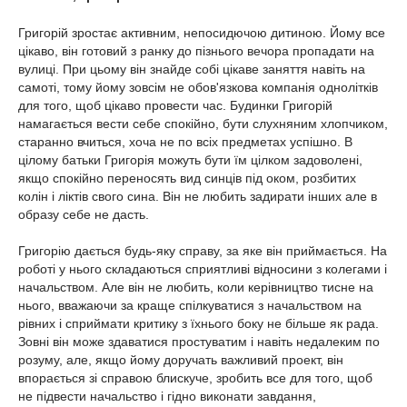
Григорій зростає активним, непосидючою дитиною. Йому все
цікаво, він готовий з ранку до пізнього вечора пропадати на
вулиці. При цьому він знайде собі цікаве заняття навіть на
самоті, тому йому зовсім не обов'язкова компанія однолітків
для того, щоб цікаво провести час. Будинки Григорій
намагається вести себе спокійно, бути слухняним хлопчиком,
старанно вчиться, хоча не по всіх предметах успішно. В
цілому батьки Григорія можуть бути їм цілком задоволені,
якщо спокійно переносять вид синців під оком, розбитих
колін і ліктів свого сина. Він не любить задирати інших але в
образу себе не дасть.
Григорію дається будь-яку справу, за яке він приймається. На
роботі у нього складаються сприятливі відносини з колегами і
начальством. Але він не любить, коли керівництво тисне на
нього, вважаючи за краще спілкуватися з начальством на
рівних і сприймати критику з їхнього боку не більше як рада.
Зовні він може здаватися простуватим і навіть недалеким по
розуму, але, якщо йому доручать важливий проект, він
впорається зі справою блискуче, зробить все для того, щоб
не підвести начальство і гідно виконати завдання,