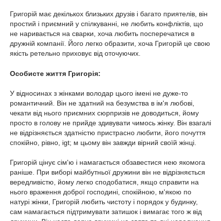
Григорій має декількох близьких друзів і багато приятелів, він
простий і приємний у спілкуванні, не любить конфліктів, що
не наривається на сварки, хоча любить посперечатися в
дружній компанії. Його легко образити, хоча Григорій це свою
якість ретельно приховує від оточуючих.
Особисте життя Григорія:
У відносинах з жінками володар цього імені не дуже-то
романтичний. Він не здатний на безумства в ім'я любові,
чекати від нього приємних сюрпризів не доводиться, йому
просто в голову не прийде здивувати чимось жінку. Він взагалі
не відрізняється здатністю пристрасно любити, його почуття
спокійно, рівно, іgt; м цьому він завжди вірний своїй жінці.
Григорій цінує сім'ю і намагається обзавестися нею якомога
раніше. При виборі майбутньої дружини він не відрізняється
вередливістю, йому легко сподобатися, якщо справити на
нього враження доброї господині, спокійною, м'якою по
натурі жінки, Григорій любить чистоту і порядок у будинку,
сам намагається підтримувати затишок і вимагає того ж від