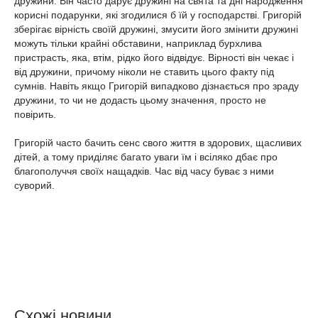
дружини. Він часто дарує дружині на свята та дні народження
корисні подарунки, які згодилися б їй у господарстві. Григорій
зберігає вірність своїй дружині, змусити його змінити дружині
можуть тільки крайні обставини, наприклад бурхлива
пристрасть, яка, втім, рідко його відвідує. Вірності він чекає і
від дружини, причому ніколи не ставить цього факту під
сумнів. Навіть якщо Григорій випадково дізнається про зраду
дружини, то чи не додасть цьому значення, просто не
повірить.
Григорій часто бачить сенс свого життя в здорових, щасливих
дітей, а тому приділяє багато уваги їм і всіляко дбає про
благополуччя своїх нащадків. Час від часу буває з ними
суворий.
Схожі новини