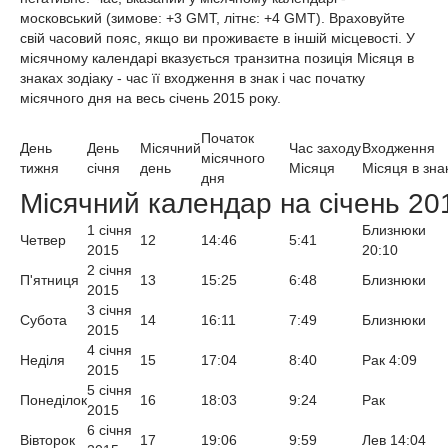
московський (зимове: +3 GMT, літнє: +4 GMT). Враховуйте
свій часовий пояс, якщо ви проживаєте в іншій місцевості. У
місячному календарі вказується транзитна позиція Місяця в
знаках зодіаку - час її входження в знак і час початку
місячного дня на весь січень 2015 року.
Початок
День
День
Місячний
Час заходу
Входження
місячного
тижня
січня
день
Місяця
Місяця в зна
дня
Місячний календар на січень 20
1 січня
Близнюки
Четвер
12
14:46
5:41
2015
20:10
2 січня
П'ятниця
13
15:25
6:48
Близнюки
2015
3 січня
Субота
14
16:11
7:49
Близнюки
2015
4 січня
Неділя
15
17:04
8:40
Рак 4:09
2015
5 січня
Понеділок
16
18:03
9:24
Рак
2015
6 січня
Вівторок
17
19:06
9:59
Лев 14:04