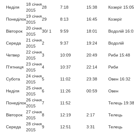
18 січня
Неділя
28
7:18
15:38
Козеріг 15:05
2015
19 січня
Понеділок
29
8:13
16:45
Козеріг
2015
20 січня
Вівторок
30/ 1
9:59
18:01
Водолій 16:0
2015
21 січня
Середа
2
9:37
19:24
Водолій
2015
22 січня
Четвер
3
10:09
20:49
Риби 15:48
2015
23 січня
П'ятниця
4
10:37
22:14
Риби
2015
24 січня
Субота
5
11:02
23:38
Овен 16:32
2015
25 січня
Неділя
6
11:26
00:59
Овен
2015
26 січня
Понеділок
7
11:52
Телець 19:3
2015
27 січня
Вівторок
8
12:19
2:17
Телець
2015
28 січня
Середа
9
12:51
3:31
Телець
2015