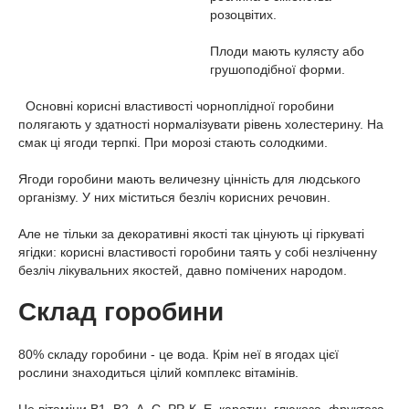
розоцвітих.
Плоди мають кулясту або
грушоподібної форми.
Основні корисні властивості чорноплідної горобини
полягають у здатності нормалізувати рівень холестерину. На
смак ці ягоди терпкі. При морозі стають солодкими.
Ягоди горобини мають величезну цінність для людського
організму. У них міститься безліч корисних речовин.
Але не тільки за декоративні якості так цінують ці гіркуваті
ягідки: корисні властивості горобини таять у собі незліченну
безліч лікувальних якостей, давно помічених народом.
Склад горобини
80% складу горобини - це вода. Крім неї в ягодах цієї
рослини знаходиться цілий комплекс вітамінів.