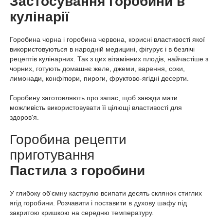
Застосування горобини в
кулінарії
Горобина чорна і горобина червона, корисні властивості якої
використовуються в народній медицині, фігурує і в безлічі
рецептів кулінарних. Так з цих вітамінних плодів, найчастіше з
чорних, готують домашнє желе, джеми, варення, соки,
лимонади, конфітюри, пироги, фруктово-ягідні десерти.
Горобину заготовляють про запас, щоб завжди мати
можливість використовувати її цілющі властивості для
здоров'я.
Горобина рецепти
приготування
Пастила з горобини
У глибоку об'ємну каструлю всипати десять склянок стиглих
ягід горобини. Розчавити і поставити в духову шафу під
закритою кришкою на середню температуру.