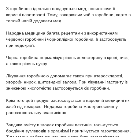
З горобиною ідеально поєднується мед, посилюючи її
корисні властивості. Тому, заварюючи чай з горобини, варто в
теплий напій додавати мед.
Народна медицина багата рецептами з використанням
червоної горобини і чорноплідної горобини. Її застосовують
при недокрів'ї.
Чорна горобина нормалізує рівень холестерину в крові, тиск,
а також рівень цукру.
Лікування горобиною допомагає також при атеросклерозі,
хвороби нирок, щитовидної залози. При лікуванні гастриту із
зниженою кислотністю застосовується сік горобини.
Крім того цей продукт застосовується в народній медицині як
засіб від геморою. Недарма горобина має кровоспинну,
ранозагоювальну властивістю.
Завдяки вмісту в ягодах горобини пектинів, гальмується
бродіння вуглеводів в організмі і пригнічується газоутворення.