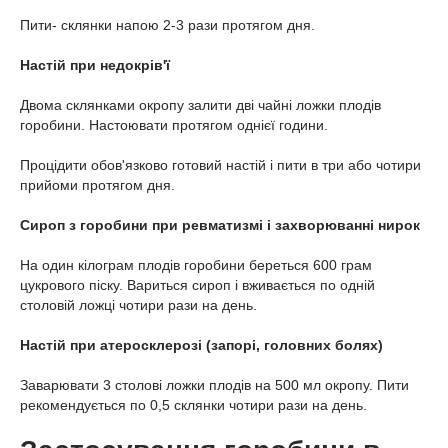
Пити- склянки напою 2-3 рази протягом дня.
Настій при недокрів'ї
Двома склянками окропу залити дві чайні ложки плодів
горобини. Настоювати протягом однієї години.
Процідити обов'язково готовий настій і пити в три або чотири
прийоми протягом дня.
Сироп з горобини при ревматизмі і захворюванні нирок
На один кілограм плодів горобини береться 600 грам
цукрового піску. Вариться сироп і вживається по одній
столовій ложці чотири рази на день.
Настій при атеросклерозі (запорі, головних болях)
Заварювати 3 столові ложки плодів на 500 мл окропу. Пити
рекомендується по 0,5 склянки чотири рази на день.