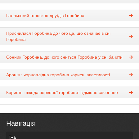
Галльський гороскоп друїдів Горобина
Приснилася Горобина до чого це, що означає в сні
Горобина
Сонник Горобина, до чого сниться Горобина у сні бачити
Аронія : чорноплідна горобина корисні властивості
Користь і шкода червоної горобини: відмінне сечогінне
Навігація
Їжа