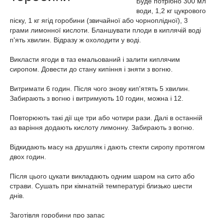
Буде потрібно 300 мл
води, 1,2 кг цукрового
піску, 1 кг ягід горобини (звичайної або чорноплідної), 3
грами лимонної кислоти. Бланшувати плоди в киплячій воді
п'ять хвилин. Відразу ж охолодити у воді.
Викласти ягоди в таз емальований і залити киплячим
сиропом. Довести до стану кипіння і зняти з вогню.
Витримати 6 годин. Після чого знову кип'ятять 5 хвилин.
Забирають з вогню і витримують 10 годин, можна і 12.
Повторюють такі дії ще три або чотири рази. Далі в останній
аз варіння додають кислоту лимонну. Забирають з вогню.
Відкидають масу на друшляк і дають стекти сиропу протягом
двох годин.
Після цього цукати викладають одним шаром на сито або
страви. Сушать при кімнатній температурі близько шести
днів.
Заготівля горобини про запас