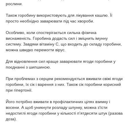
рослини.
Також горобину використовують для лікування кашлю. Її
просто необхідно заварювати під час хвороби.
Особливо, коли спостерігається сильна фізична
виснаженість. Горобина додасть сил і зміцнить імунну
систему. Завдяки вітаміну С, що входить до складу горобини,
можна швидко перемогти вірус.
Для відновлення сил краще заварювати ягоди горобини у
поєднанні з шипшиною.
При проблемах з серцем рекомендується вживати свіжі ягоди
горобини, їх сік і варення з них. Також сік горобини корисний
при гіпертонії.
Його потрібно вживати в профілактичних цілях взимку і
восени. А щоб уникнути розладу шлунку, можна з'їсти
недостиглі ягоди горобини у кількості п'ятдесяти штук (разова
доза).