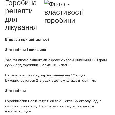
Горобина
рецепти
для
лікування
Відвари при авітамінозі
З горобини і шипшини
Залити двома склянками окропу 25 грам шипшини і 20 грам
сухих ягід горобини. Варити 10 хвилин.
Настояти готовий відвар не менше ніж 12 годин.
Використовується 2-3 рази в день у кількості- склянки.
З горобини
Горобиновий напій готується так: 1 склянку окропу і одна
столова ложка ягід. Наполягати необхідно не менше
чотирьох годин.