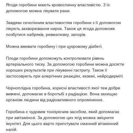
Ягоди горобини мають кровоспинну властивістю. З їх
допомогою можна лікувати рани.
Завдяки сечогінним властивостям горобини з її допомогою
лікують захворювання нирок. Також ця ягода допоможе
позбутися набряків, ревматизму, запорів.
Можна вживати горобину і при цукровому діабеті.
Плоди горобини допоможуть контролювати рівень
артеріального тиску. За допомогою горобини можна досягти
хороших результатів при лікуванні гастриту. Також її
застосовують при алергічних реакціях, екземі, нейродерміті.
Чорноплідна горобина, корисні властивості якої теж добре
вивчені, допомагає в боротьбі з радіацією. Вона захищає
організм людини від радіоактивного опромінення.
Горобина є чудовим тонізуючим засобом, який допомагає
при авітамінозі. За допомогою цих ягід можна зміцнити
імунітет. Для цього варто приготувати смачний вітамінний
напій.