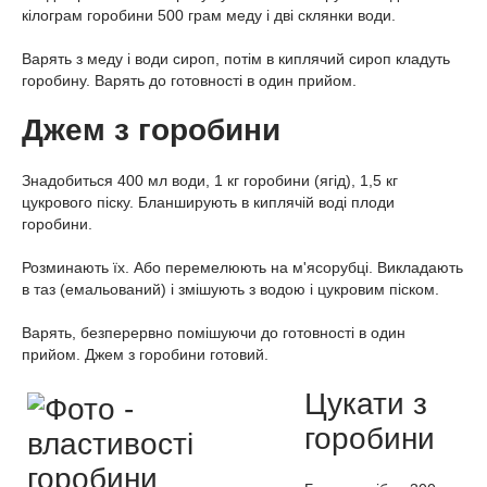
кілограм горобини 500 грам меду і дві склянки води.
Варять з меду і води сироп, потім в киплячий сироп кладуть
горобину. Варять до готовності в один прийом.
Джем з горобини
Знадобиться 400 мл води, 1 кг горобини (ягід), 1,5 кг
цукрового піску. Бланширують в киплячій воді плоди
горобини.
Розминають їх. Або перемелюють на м'ясорубці. Викладають
в таз (емальований) і змішують з водою і цукровим піском.
Варять, безперервно помішуючи до готовності в один
прийом. Джем з горобини готовий.
Цукати з
горобини