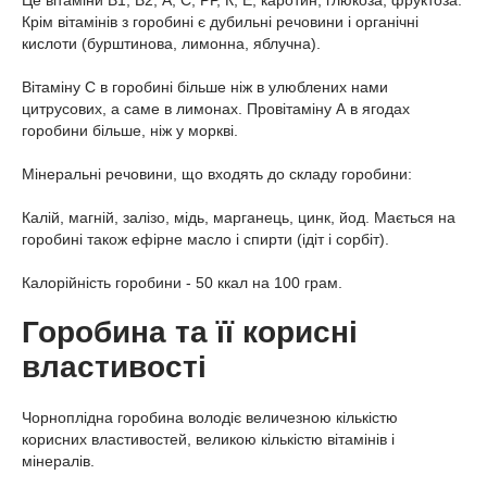
Це вітаміни В1, В2, А, С, РР, К, Е, каротин, глюкоза, фруктоза.
Крім вітамінів з горобині є дубильні речовини і органічні
кислоти (бурштинова, лимонна, яблучна).
Вітаміну С в горобині більше ніж в улюблених нами
цитрусових, а саме в лимонах. Провітаміну А в ягодах
горобини більше, ніж у моркві.
Мінеральні речовини, що входять до складу горобини:
Калій, магній, залізо, мідь, марганець, цинк, йод. Мається на
горобині також ефірне масло і спирти (ідіт і сорбіт).
Калорійність горобини - 50 ккал на 100 грам.
Горобина та її корисні
властивості
Чорноплідна горобина володіє величезною кількістю
корисних властивостей, великою кількістю вітамінів і
мінералів.