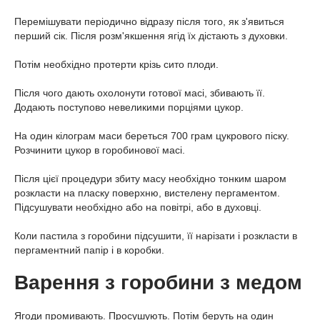
Перемішувати періодично відразу після того, як з'явиться
перший сік. Після розм'якшення ягід їх дістають з духовки.
Потім необхідно протерти крізь сито плоди.
Після чого дають охолонути готової масі, збивають її.
Додають поступово невеликими порціями цукор.
На один кілограм маси береться 700 грам цукрового піску.
Розчинити цукор в горобинової масі.
Після цієї процедури збиту масу необхідно тонким шаром
розкласти на пласку поверхню, вистелену пергаментом.
Підсушувати необхідно або на повітрі, або в духовці.
Коли пастила з горобини підсушити, її нарізати і розкласти в
пергаментний папір і в коробки.
Варення з горобини з медом
Ягоди промивають. Просушують. Потім беруть на один