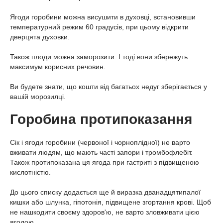
Ягоди горобини можна висушити в духовці, встановивши
температурний режим 60 градусів, при цьому відкрити
дверцята духовки.
Також плоди можна заморозити. І тоді вони збережуть
максимум корисних речовин.
Ви будете знати, що кошти від багатьох недуг зберігається у
вашій морозилці.
Горобина протипоказання
Сік і ягоди горобини (червоної і чорноплідної) не варто
вживати людям, що мають часті запори і тромбофлебіт.
Також протипоказана ця ягода при гастриті з підвищеною
кислотністю.
До цього списку додається ще й виразка дванадцятипалої
кишки або шлунка, гіпотонія, підвищене згортання крові. Щоб
не нашкодити своєму здоров'ю, не варто зловживати цією
ягодою.