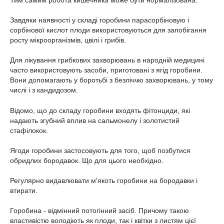
Тим самим робота кишечника може бути нормалізована.
Завдяки наявності у складі горобини парасорбіновую і
сорбінової кислот плоди використовуються для запобігання
росту мікроорганізмів, цвілі і грибів.
Для лікування грибкових захворювань в народній медицині
часто використовують засоби, приготовані з ягід горобини.
Вони допомагають у боротьбі з безліччю захворювань, у тому
числі і з кандидозом.
Відомо, що до складу горобини входять фітонциди, які
надають згубний вплив на сальмонелу і золотистий
стафілокок.
Ягоди горобини застосовують для того, щоб позбутися
обридлих бородавок. Що для цього необхідно.
Регулярно видавлювати м'якоть горобини на бородавки і
втирати.
Горобина - відмінний потогінний засіб. Причому такою
властивістю володіють як плоди, так і квітки з листям цієї