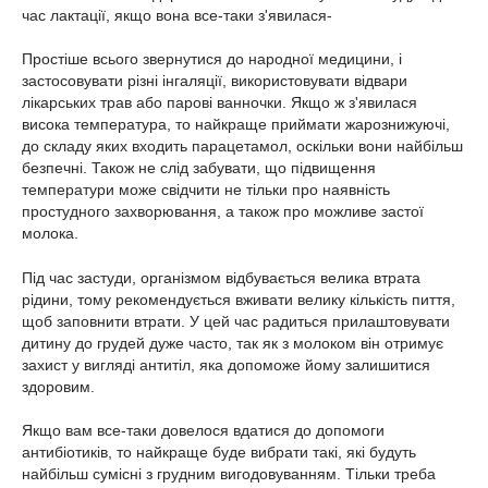
час лактації, якщо вона все-таки з'явилася-
Простіше всього звернутися до народної медицини, і
застосовувати різні інгаляції, використовувати відвари
лікарських трав або парові ванночки. Якщо ж з'явилася
висока температура, то найкраще приймати жарознижуючі,
до складу яких входить парацетамол, оскільки вони найбільш
безпечні. Також не слід забувати, що підвищення
температури може свідчити не тільки про наявність
простудного захворювання, а також про можливе застої
молока.
Під час застуди, організмом відбувається велика втрата
рідини, тому рекомендується вживати велику кількість пиття,
щоб заповнити втрати. У цей час радиться прилаштовувати
дитину до грудей дуже часто, так як з молоком він отримує
захист у вигляді антитіл, яка допоможе йому залишитися
здоровим.
Якщо вам все-таки довелося вдатися до допомоги
антибіотиків, то найкраще буде вибрати такі, які будуть
найбільш сумісні з грудним вигодовуванням. Тільки треба