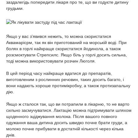
заздалегідь попередити лікаря про те, що ви годуєте дитину
грудьми.
Якщо у вас з'явився нежить, то можна скористатися
Аквамарісрм, так як він приготований на морській воді. При
болях в горлі найкраще скористатися йодинола, а також
розсмоктувати Стрепсилс. Якщо біль у горлі досить сильна,
тоді можна використовувати розчин Люголя.
В цей період часу найкраще вдатися до препаратів,
виготовленим з рослинних речовин, таких досить багато, і
вони надають хороше протимікробну, а також протизапальну
дію.
Якщо ж сталося так, що ви потрапили в лікарню, то не варто
сильно засмучуватися. Лактацію можна підтримувати шляхом
щоденного зціджування молока. Після вашого повного
одужання ваша дитина досить швидко почне брати груди, а
молоко почне прибувати в достатній кількості через кілька
днів.