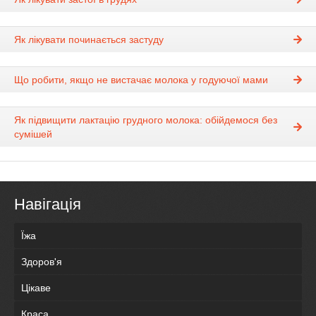
Як лікувати починається застуду
Що робити, якщо не вистачає молока у годуючої мами
Як підвищити лактацію грудного молока: обійдемося без
сумішей
Навігація
Їжа
Здоров'я
Цікаве
Краса