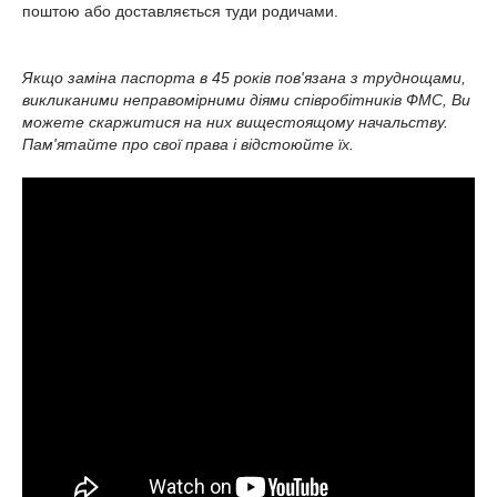
поштою або доставляється туди родичами.
Якщо заміна паспорта в 45 років пов'язана з труднощами,
викликаними неправомірними діями співробітників ФМС, Ви
можете скаржитися на них вищестоящому начальству.
Пам'ятайте про свої права і відстоюйте їх.