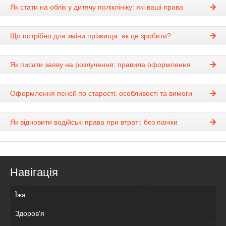
Як стати на облік у дитячу поліклініку: які ваші права
Що потрібно для зміни прізвища: як це зробити?
Як писати заяву на розлучення: правила оформлення
Оформлення пенсії по старості: особливості та вимоги
Як відновити водійські права при втраті: без паніки
Навігація
Їжа
Здоров'я