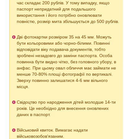
час складає 200 рублів. У тому випадку, якщо
паспорт непридатний для подальшого
використання і його потрібно оновлювати
повністю, розмір мита збільшується до 500 рублів.
Дві фотокартки розміром 35 на 45 мм. Можуть
бути кольоровими або чорно-білими. Повинні
відповідати віку подавача документів, тобто
зроблені незадовго до заміни паспорта. Особа
повинна бути видно чітко, без головного убору, в
анфас. При цьому овал обличчя має займати не
менше 70-80% площі фотографії по вертикалі.
Зверху повинно залишатися 4-6 мм вільного
місця.
Свідоцтво про народження дітей молодше 14-ти
років. Це необхідно для внесення оновлених
даних в паспорт.
Військовий квиток. Вимагає надати
військовозобов'язаним.