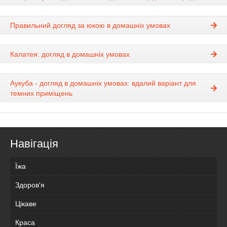
Правильний догляд за юкою в домашніх умовах
Калатея: догляд в домашніх умовах
Аукуба - догляд в домашніх умовах: вдалий варіант для
темних приміщень
Навігація
Їжа
Здоров'я
Цікаве
Краса