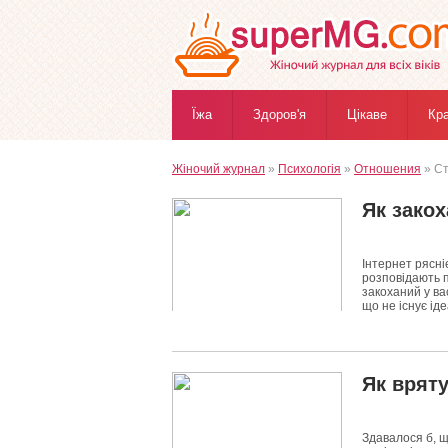
Їжа
Здоров'я
Цікаве
Кр
Жіночий журнал
»
Психологія
»
Отношения
» Ст
Як закох
Інтернет рясні
розповідають пр
закоханий у ва
що не існує ід
1320
0
Як вряту
Здавалося б, щ