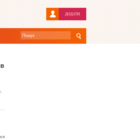
ДОДАТИ
ів
,
ися