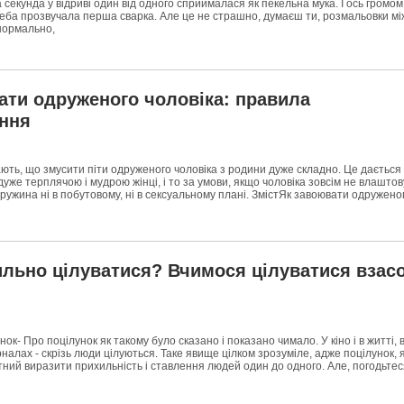
а секунда у відриві один від одного сприймалася як пекельна мука. І ось громом
еба прозвучала перша сварка. Але це не страшно, думаєш ти, розмальовки мі
нормально,
ати одруженого чоловіка: правила
ння
ають, що змусити піти одруженого чоловіка з родини дуже складно. Це дається
дуже терплячою і мудрою жінці, і то за умови, якщо чоловіка зовсім не влаштов
ружина ні в побутовому, ні в сексуальному плані. ЗмістЯк завоювати одружено
ильно цілуватися? Вчимося цілуватися взас
ок- Про поцілунок як такому було сказано і показано чимало. У кіно і в житті, 
рналах - скрізь люди цілуються. Таке явище цілком зрозуміле, адже поцілунок, 
тний виразити прихильність і ставлення людей один до одного. Але, погодьтес