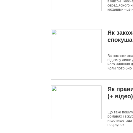
в унісон і кожн
серед ясного н
коханими - це 
4043
0
Як закох
спокуша
Всі коханки зн
під силу лише 
його нинішня д
Коли потрібно
4505
0
Як прав
(+ відео)
Що таке поцілун
романах і в жу
ніщо інше, зда
поцілунок -
5020
0