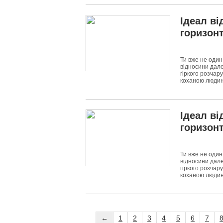
Ідеал ві
горизонт
Ти вже не один
відносини дале
гіркого розчар
коханою людин
6835
0
Ідеал ві
горизонт
Ти вже не один
відносини дале
гіркого розчар
коханою людин
5414
0
←
1
2
3
4
5
6
7