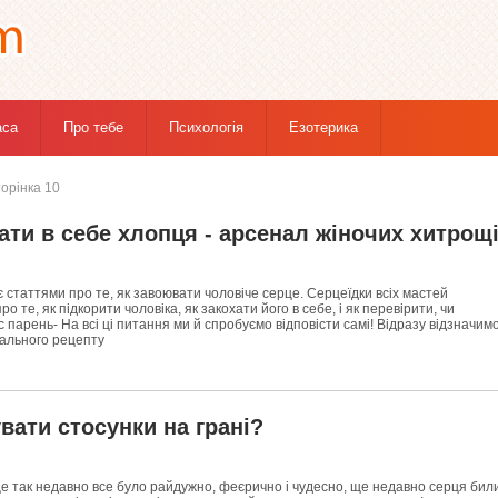
аса
Про тебе
Психологія
Езотерика
орінка 10
ати в себе хлопця - арсенал жіночих хитрощ
є статтями про те, як завоювати чоловіче серце. Серцеїдки всіх мастей
о те, як підкорити чоловіка, як закохати його в себе, і як перевірити, чи
с парень- На всі ці питання ми й спробуємо відповісти самі! Відразу відзначимо
еального рецепту
вати стосунки на грані?
е так недавно все було райдужно, феєрично і чудесно, ще недавно серця бил