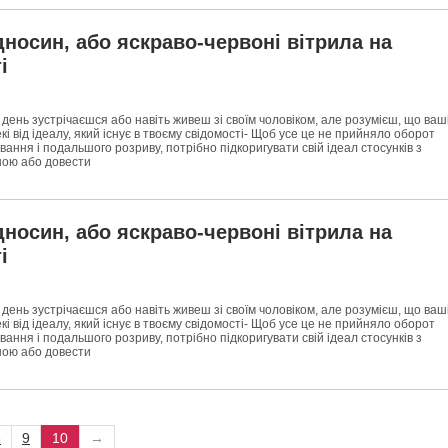
дносин, або яскраво-червоні вітрила на
і
 день зустрічаєшся або навіть живеш зі своїм чоловіком, але розумієш, що ваш
кі від ідеалу, який існує в твоєму свідомості- Щоб усе це не прийняло оборот
ування і подальшого розриву, потрібно підкоригувати свій ідеал стосунків з
ою або довести
дносин, або яскраво-червоні вітрила на
і
 день зустрічаєшся або навіть живеш зі своїм чоловіком, але розумієш, що ваш
кі від ідеалу, який існує в твоєму свідомості- Щоб усе це не прийняло оборот
ування і подальшого розриву, потрібно підкоригувати свій ідеал стосунків з
ою або довести
8
9
10
→