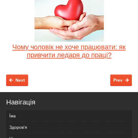
Чому чоловік не хоче працювати: як
привчити ледаря до праці?
Next
Prev
Навігація
Їжа
Здоров'я