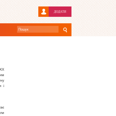
ДОДАТИ
 XX
шим
тну
и і
тає
али