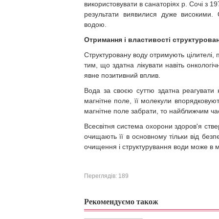
використовувати в санаторіях р. Сочі з 19
результати виявилися дуже високими.
водою.
Отримання і властивості структурова
Структуровану воду отримують цілителі, 
тим, що здатна лікувати навіть онкологіч
явне позитивний вплив.
Вода за своєю суттю здатна реагувати
магнітне поле, її молекули впорядковую
магнітне поле забрати, то найближчим ча
Всесвітня система охорони здоров'я стве
очищають її в основному тільки від без
очищення і структурування води може в 
Переглядів: 189
Рекомендуємо також