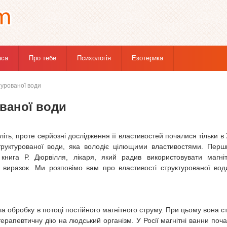
аса
Про тебе
Психологія
Езотерика
турованої води
ваної води
оліть, проте серйозні дослідження її властивостей почалися тільки в
труктурованої води, яка володіє цілющими властивостями. Пер
книга Р. Дюрвілля, лікаря, який радив використовувати магні
 виразок. Ми розповімо вам про властивості структурованої вод
а обробку в потоці постійного магнітного струму. При цьому вона с
терапевтичну дію на людський організм. У Росії магнітні ванни поч