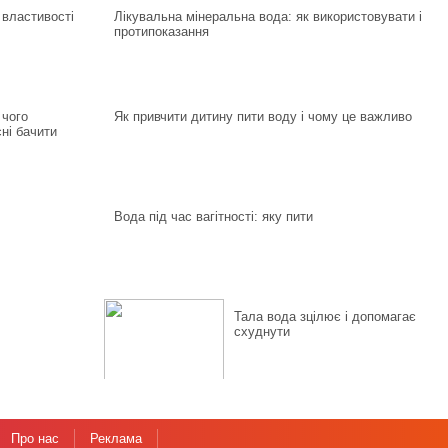
і властивості
Лікувальна мінеральна вода: як використовувати і
протипоказання
 чого
Як привчити дитину пити воду і чому це важливо
ні бачити
Вода під час вагітності: яку пити
Тала вода зцілює і допомагає
схуднути
Про нас
Реклама