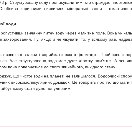
73 р. Структуровану воду прописували тим, хто страждає гіпертонією
 Особливо корисними виявилися мінеральні ванни з омагничен
ної води
пропустивши звичайну питну воду через магнітне поле. Вона унікал
ні захворювання. Ну, якщо й не лікувати, то, у всякому разі, надав
 на зовнішні впливи і сприймати всю інформацію. Пройшовши че
ться. Але структурована вода має дуже коротку пам'ять». А ось я
сом вона повернеться до свого звичайного, вихідного стану.
рджує, що чистої води на планеті не залишилося. Водоочисні спор
печних високомолекулярних домішок. Це говорить про те, що магні
майбутньому стати дуже популярним.