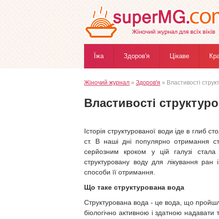
Їжа
Здоров'я
Цікаве
Кр
Жіночий журнал
»
Здоров'я
» Властивості струк
Властивості структуро
Історія структурованої води іде в глиб ст
ст. В наші дні популярно отримання с
серйозним кроком у цій галузі стала 
структуровану воду для лікування ран і
способи її отримання.
Що таке структурована вода
Структурована вода - це вода, що пройшл
біологічно активною і здатною надавати 