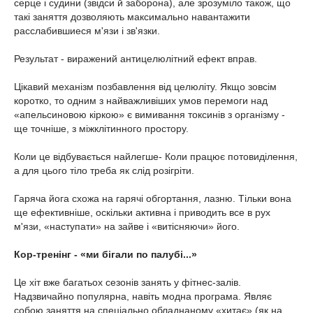
серце і судини (звідси й заборона), але зрозуміло також, що
такі заняття дозволяють максимально навантажити
расслабившиеся м'язи і зв'язки.
Результат - виражений антицелюлітний ефект вправ.
Цікавий механізм позбавлення від целюліту. Якщо зовсім
коротко, то одним з найважливіших умов перемоги над
«апельсиновою кіркою» є вимивання токсинів з організму -
ще точніше, з міжклітинного простору.
Коли це відбувається найлегше- Коли працює потовиділення,
а для цього тіло треба як слід розігріти.
Гаряча йога схожа на гарячі обгортання, лазню. Тільки вона
ще ефективніше, оскільки активна і приводить все в рух
м'язи, «наступати» на зайве і «витісняючи» його.
Кор-тренінг - «ми бігали по палубі...»
Це хіт вже багатьох сезонів занять у фітнес-залів.
Надзвичайно популярна, навіть модна програма. Являє
собою заняття на спеціально обладнаному «хитає» (як на