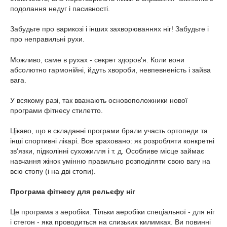
подолання недуг і пасивності.
Забудьте про варикозі і інших захворюваннях ніг! Забудьте і
про неправильні рухи.
Можливо, саме в рухах - секрет здоров'я. Коли вони
абсолютно гармонійні, йдуть хвороби, невпевненість і зайва
вага.
У всякому разі, так вважають основоположники нової
програми фітнесу стилетто.
Цікаво, що в складанні програми брали участь ортопеди та
інші спортивні лікарі. Все враховано: як розробляти конкретні
зв'язки, підколінні сухожилля і т. д. Особливе місце займає
навчання жінок умінню правильно розподіляти свою вагу на
всю стопу (і на дві стопи).
Програма фітнесу для рельєфу ніг
Це програма з аеробіки. Тільки аеробіки спеціальної - для ніг
і стегон - яка проводиться на слизьких килимках. Ви повинні