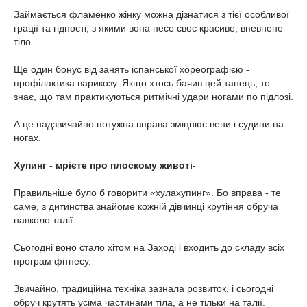
Займається фламенко жінку можна дізнатися з тієї особливої
грації та гідності, з якими вона несе своє красиве, впевнене
тіло.
Ще один бонус від занять іспанської хореографією -
профілактика варикозу. Якщо хтось бачив цей танець, то
знає, що там практикуються ритмічні удари ногами по підлозі.
А це надзвичайно потужна вправа зміцнює вени і судини на
ногах.
Хупинг - мрієте про плоскому животі-
Правильніше було б говорити «хулахупинг». Бо вправа - те
саме, з дитинства знайоме кожній дівчинці крутіння обруча
навколо талії.
Сьогодні воно стало хітом на Заході і входить до складу всіх
програм фітнесу.
Звичайно, традиційна техніка зазнала розвиток, і сьогодні
обруч крутять усіма частинами тіла, а не тільки на талії.