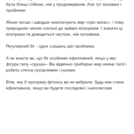
була більш стійкою, ніж у продовжувачів. Але тут заховані і
проблеми.
Жінки легше і швидше накопичують жир «про запас», і тому
природним чином схильні до зайвих кілограмів. І зганяти ці
кілограми їм доводиться частіше, ніж чоловікам.
Регулярний біг - одне з рішень цієї проблеми.
А чи знаєте ви, що біг особливо ефективний, якщо у вас
фігура типу «груша»- Він відмінно прибирає жир нижче талії і
робить стегна сухорлявим і сухими.
Втім, яку б програму фітнесу ви не вибрали, будь-яка стане
ефективною, якщо ви будете послідовні і наполегливі.