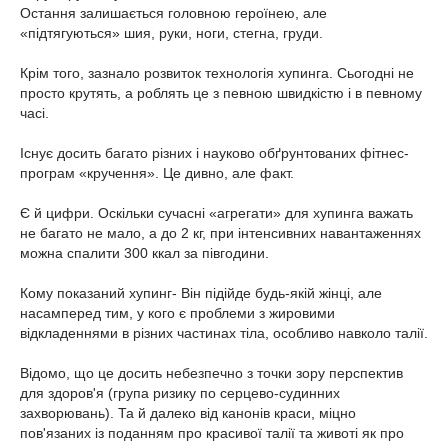
Остання залишається головною героїнею, але
«підтягуються» шия, руки, ноги, стегна, груди.
Крім того, зазнало розвиток технологія хупинга. Сьогодні не
просто крутять, а роблять це з певною швидкістю і в певному
часі.
Існує досить багато різних і науково обґрунтованих фітнес-
програм «кручення». Це дивно, але факт.
Є й цифри. Оскільки сучасні «агрегати» для хупинга важать
не багато не мало, а до 2 кг, при інтенсивних навантаженнях
можна спалити 300 ккал за півгодини.
Кому показаний хупинг- Він підійде будь-якій жінці, але
насамперед тим, у кого є проблеми з жировими
відкладеннями в різних частинах тіла, особливо навколо талії.
Відомо, що це досить небезпечно з точки зору перспектив
для здоров'я (група ризику по серцево-судинних
захворювань). Та й далеко від канонів краси, міцно
пов'язаних із поданням про красивої талії та животі як про