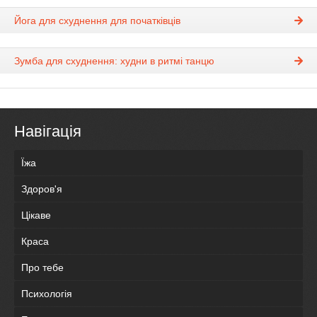
Йога для схуднення для початківців
Зумба для схуднення: худни в ритмі танцю
Навігація
Їжа
Здоров'я
Цікаве
Краса
Про тебе
Психологія