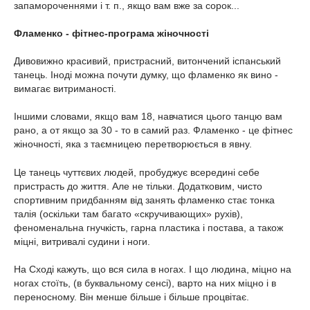
запамороченнями і т. п., якщо вам вже за сорок...
Фламенко - фітнес-програма жіночності
Дивовижно красивий, пристрасний, витончений іспанський
танець. Іноді можна почути думку, що фламенко як вино -
вимагає витриманості.
Іншими словами, якщо вам 18, навчатися цього танцю вам
рано, а от якщо за 30 - то в самий раз. Фламенко - це фітнес
жіночності, яка з таємницею перетворюється в явну.
Це танець чуттєвих людей, пробуджує всередині себе
пристрасть до життя. Але не тільки. Додатковим, чисто
спортивним придбанням від занять фламенко стає тонка
талія (оскільки там багато «скручивающих» рухів),
феноменальна гнучкість, гарна пластика і постава, а також
міцні, витривалі судини і ноги.
На Сході кажуть, що вся сила в ногах. І що людина, міцно на
ногах стоїть, (в буквальному сенсі), варто на них міцно і в
переносному. Він менше більше і більше процвітає.