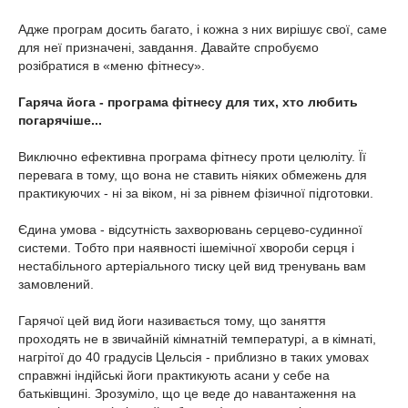
Адже програм досить багато, і кожна з них вирішує свої, саме
для неї призначені, завдання. Давайте спробуємо
розібратися в «меню фітнесу».
Гаряча йога - програма фітнесу для тих, хто любить
погарячіше...
Виключно ефективна програма фітнесу проти целюліту. Її
перевага в тому, що вона не ставить ніяких обмежень для
практикуючих - ні за віком, ні за рівнем фізичної підготовки.
Єдина умова - відсутність захворювань серцево-судинної
системи. Тобто при наявності ішемічної хвороби серця і
нестабільного артеріального тиску цей вид тренувань вам
замовлений.
Гарячої цей вид йоги називається тому, що заняття
проходять не в звичайній кімнатній температурі, а в кімнаті,
нагрітої до 40 градусів Цельсія - приблизно в таких умовах
справжні індійські йоги практикують асани у себе на
батьківщині. Зрозуміло, що це веде до навантаження на