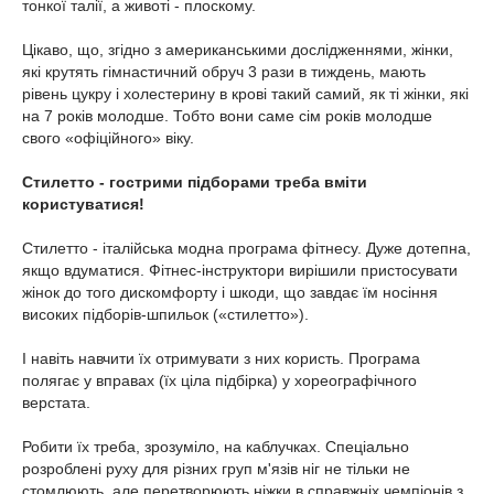
тонкої талії, а животі - плоскому.
Цікаво, що, згідно з американськими дослідженнями, жінки,
які крутять гімнастичний обруч 3 рази в тиждень, мають
рівень цукру і холестерину в крові такий самий, як ті жінки, які
на 7 років молодше. Тобто вони саме сім років молодше
свого «офіційного» віку.
Стилетто - гострими підборами треба вміти
користуватися!
Стилетто - італійська модна програма фітнесу. Дуже дотепна,
якщо вдуматися. Фітнес-інструктори вирішили пристосувати
жінок до того дискомфорту і шкоди, що завдає їм носіння
високих підборів-шпильок («стилетто»).
І навіть навчити їх отримувати з них користь. Програма
полягає у вправах (їх ціла підбірка) у хореографічного
верстата.
Робити їх треба, зрозуміло, на каблучках. Спеціально
розроблені руху для різних груп м'язів ніг не тільки не
стомлюють, але перетворюють ніжки в справжніх чемпіонів з