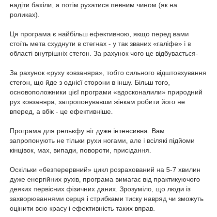
надіти бахіли, а потім рухатися певним чином (як на
роликах).
Ця програма є найбільш ефективною, якщо перед вами
стоїть мета схуднути в стегнах - у так званих «галіфе» і в
області внутрішніх стегон. За рахунок чого це відбувається-
За рахунок «руху ковзаняра», тобто сильного відштовхування
стегон, що йде з однієї сторони в іншу. Більш того,
основоположники цієї програми «вдосконалили» природний
рух ковзаняра, запропонувавши жінкам робити його не
вперед, а вбік - це ефективніше.
Програма для рельєфу ніг дуже інтенсивна. Вам
запропонують не тільки рухи ногами, але і всілякі підйоми
кінцівок, мах, випади, повороти, присідання.
Оскільки «безперервний» цикл розрахований на 5-7 хвилин
дуже енергійних рухів, програма вимагає від практикуючого
деяких первісних фізичних даних. Зрозуміло, що люди із
захворюваннями серця і стрибками тиску навряд чи зможуть
оцінити всю красу і ефективність таких вправ.