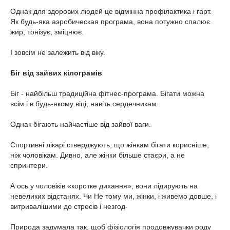
Однак для здорових людей це відмінна профілактика і гарт.
Як будь-яка аэробическая програма, вона потужно спалює
жир, тонізує, зміцнює.
І зовсім не залежить від віку.
Біг від зайвих кілограмів
Біг - найбільш традиційна фітнес-програма. Бігати можна
всім і в будь-якому віці, навіть сердечникам.
Однак бігають найчастіше від зайвої ваги.
Спортивні лікарі стверджують, що жінкам бігати корисніше,
ніж чоловікам. Дивно, але жінки більше стаєри, а не
спринтери.
А ось у чоловіків «коротке дихання», вони лідирують на
невеликих відстанях. Чи Не тому ми, жінки, і живемо довше, і
витривалішими до стресів і незгод-
Природа задумала так, щоб фізіологія продовжувачки роду