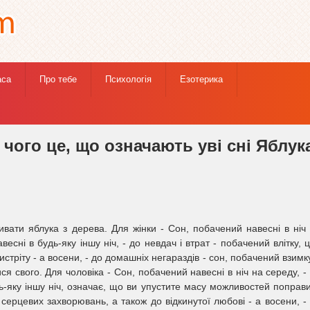
аса
Про тебе
Психологія
Езотерика
ися Яблука до чого це, що означають уві сні Яблука
чого це, що означають уві сні Яблук
вати яблука з дерева. Для жінки - Сон, побачений навесні в ніч
есні в будь-яку іншу ніч, - до невдач і втрат - побачений влітку, 
тріту - а восени, - до домашніх негараздів - сон, побачений взимку
я свого. Для чоловіка - Сон, побачений навесні в ніч на середу, -
ь-яку іншу ніч, означає, що ви упустите масу можливостей поправ
о серцевих захворювань, а також до відкинутої любові - а восени, -