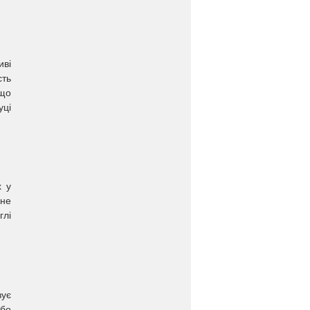
иві
сть
 що
уці
х у
 не
глі
зує
або