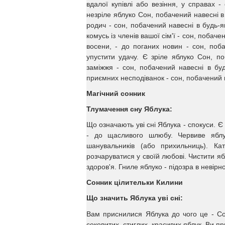
вдалої купівлі або везіння, у справах 
незріле яблуко Сон, побачений навесні в
родич - сон, побачений навесні в будь-
комусь із членів вашої сім'ї - сон, побач
восени, - до поганих новин - сон, поб
упустити удачу. Є зріле яблуко Сон, п
заміжжя - сон, побачений навесні в будь
приємних несподіванок - сон, побачений 
Магічний сонник
Тлумачення сну Яблука:
Що означають уві сні Яблука - спокуси. Є 
- до щасливого шлюбу. Червиве яблу
шанувальників (або прихильниць). Ка
розчаруватися у своїй любові. Чистити яб
здоров'я. Гниле яблуко - підозра в невірно
Сонник цілительки Килини
Що значить Яблука уві сні:
Вам приснилися Яблука до чого це - Сон
соковитих, стиглих, красивих яблук. Ви п