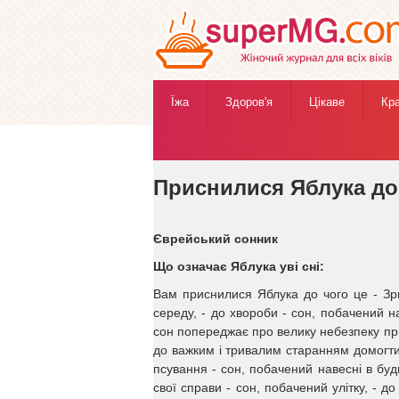
Їжа
Здоров'я
Цікаве
Кр
Жіночий журнал
»
Езотерика
»
Сонник
» Приснил
Приснилися Яблука до 
Єврейський сонник
Що означає Яблука уві сні:
Вам приснилися Яблука до чого це - Зри
середу, - до хвороби - сон, побачений нав
сон попереджає про велику небезпеку прис
до важким і тривалим старанням домогтис
псування - сон, побачений навесні в буд
свої справи - сон, побачений улітку, - д