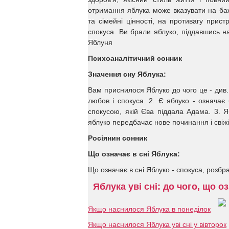
отримання яблука може вказувати на баж
та сімейні цінності, на противагу прист
спокуса. Ви брали яблуко, піддавшись н
Яблуня
Психоаналітичний сонник
Значення сну Яблука:
Вам приснилося Яблуко до чого це - див.
любов і спокуса. 2. Є яблуко - означає
спокусою, якій Єва піддала Адама. 3. Я
яблуко передбачає нове починання і свіжі
Росіянин сонник
Що означає в сні Яблука:
Що означає в сні Яблуко - спокуса, розбра
Яблука уві сні: до чого, що о
Якщо наснилося Яблука в понеділок
Якщо наснилося Яблука уві сні у вівторок