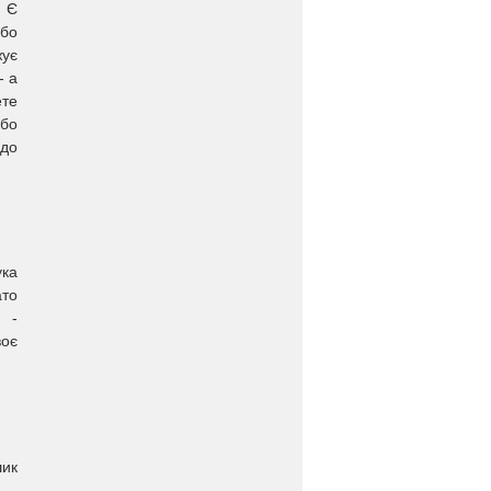
. Є
або
жує
- а
ете
або
 до
ука
ато
е -
воє
шик