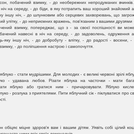
- сон, побачений взимку, - до необережних непродуманих вчинків
 ніч на середу, - до біди, в яку потрапить ваш хороший знайомий 
яку іншу ніч, - до шлунковим або серцевих захворювань, що загро
ений улітку, - до неприємних вражень, пов'язаним з вашими друзями 
ачений взимку, попереджає, що з - за своєї поспішності ви мож
обачений навесні в ніч на середу, - до задоволень, одруження 
-яку іншу ніч, - до добробуту - влітку, - до радості - восени, -
взимку, - до поліпшення настрою і самопочуття.
яблуко - стати мудрішими. Для молодих - є великі червоні зрілі ябл
ко - удавана любов. Різати яблука на часточки - мати баг
тати яблуко або гратися ним - причаровувати. Яблуко кисл
луко - розлука з приятелями. Пити яблучний сік - піклуватися про с
сті.
 обіцяє міцне здоров'я вам і вашим дітям. Уявіть собі цілий ко
ригощаєте ними всіх своїх домочадців.