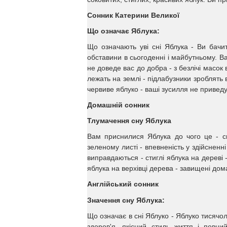
Сонник Катерини Великої
Що означає Яблука:
Що означають уві сні Яблука - Ви бачит
обставини в сьогоденні і майбутньому. Ва
не доведе вас до добра - з безлічі масок 
лежать на землі - підлабузники зроблять
червиве яблуко - ваші зусилля не приведут
Домашній сонник
Тлумачення сну Яблука
Вам приснилися Яблука до чого це - сп
зеленому листі - впевненість у здійсненні
виправдаються - стиглі яблука на дереві -
яблука на верхівці дерева - завищені дом
Англійський сонник
Значення сну Яблука:
Що означає в сні Яблуко - Яблуко тисячо
здоров'я, якісний стиль життя і повн