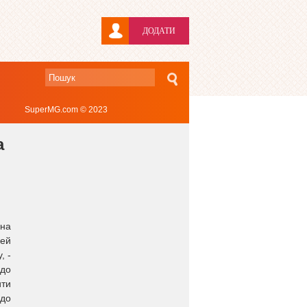
ДОДАТИ
SuperMG.com © 2023
а
 на
цей
, -
 до
ити
 до