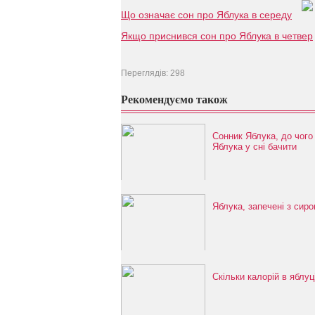
Що означає сон про Яблука в середу
Якщо приснився сон про Яблука в четвер
Переглядів: 298
Рекомендуємо також
Сонник Яблука, до чого
Яблука у сні бачити
Яблука, запечені з сиро
Скільки калорій в яблуц