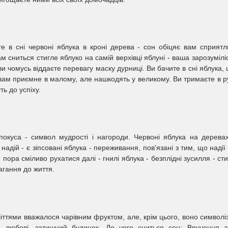
е в сні червоні яблука в кроні дерева - сон обіцяє вам сприятл
м сниться стигле яблуко на самій верхівці яблуні - ваша зарозумілі
ви чомусь віддаєте перевагу маску дурниці. Ви бачите в сні яблука,
 вам приємне в малому, але нашкодять у великому. Ви тримаєте в р
ь до успіху.
окуса - символ мудрості і нагороди. Червоні яблука на дерева
 надій - є зіпсовані яблука - переживання, пов'язані з тим, що надії
 пора сміливо рухатися далі - гнилі яблука - безплідні зусилля - сти
агання до життя.
літтями вважалося чарівним фруктом, але, крім цього, воно символі
ий любові, затишний будинок. До чого сниться сон: Вручення 