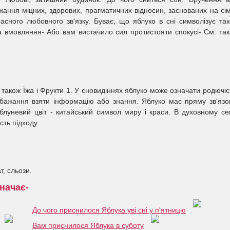
ання міцних, здорових, прагматичних відносин, заснованих на сі
расного любовного зв'язку. Буває, що яблуко в сні символізує та
а вмовляння- Або вам вистачило сил протистояти спокусі- См. та
 також Їжа і Фрукти 1. У сновидіннях яблуко може означати родючіс
 бажання взяти інформацію або знання. Яблуко має пряму зв'язо
блуневий цвіт - китайський символ миру і краси. В духовному се
сть підходу.
т, сльози.
значає-
До чого приснилося Яблука уві сні у п'ятницю
Вам приснилося Яблука в суботу