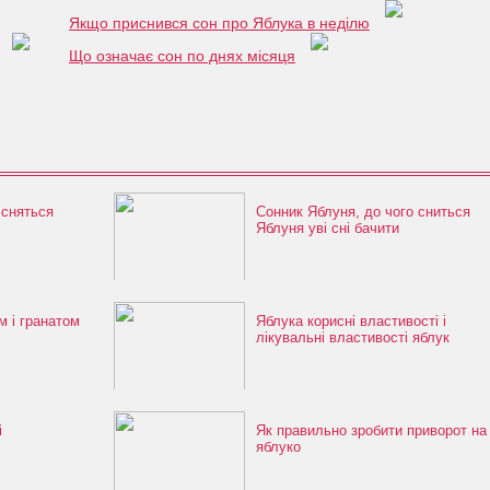
Якщо приснився сон про Яблука в неділю
Що означає сон по днях місяця
 сняться
Сонник Яблуня, до чого сниться
Яблуня уві сні бачити
м і гранатом
Яблука корисні властивості і
лікувальні властивості яблук
і
Як правильно зробити приворот на
яблуко