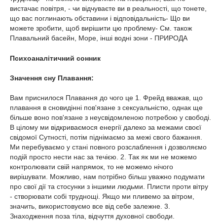
вистачає повітря, - чи відчуваєте ви в реальності, що тонете,
що вас поглинають обставини і відповідальність- Що ви
можете зробити, щоб вирішити цю проблему- См. також
Плавальний басейн, Море, інші водні зони - ПРИРОДА
Психоаналітичний сонник
Значення сну Плавання:
Вам приснилося Плавання до чого це 1. Фрейд вважав, що
плавання в сновидінні пов'язане з сексуальністю, однак ще
більше воно пов'язане з неусвідомленою потребою у свободі.
В цілому ми відкриваємося енергії далеко за межами своєї
свідомої Сутності, потім піднімаємо за межі свого бажання.
Ми перебуваємо у стані повного розслаблення і дозволяємо
подій просто нести нас за течією. 2. Так як ми не можемо
контролювати свій напрямок, то не можемо нічого
вирішувати. Можливо, нам потрібно більш уважно подумати
про свої дії та стосунки з іншими людьми. Плисти проти вітру
- створювати собі труднощі. Якщо ми пливемо за вітром,
значить, використовуємо все від себе залежне. 3.
Знаходження поза тіла, відчуття духовної свободи.