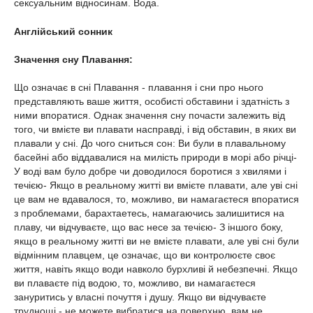
сексуальним відносинам. Вода.
Англійський сонник
Значення сну Плавання:
Що означає в сні Плавання - плавання і сни про нього
представляють ваше життя, особисті обставини і здатність з
ними впоратися. Однак значення сну почасти залежить від
того, чи вмієте ви плавати насправді, і від обставин, в яких ви
плавали у сні. До чого сниться сон: Ви були в плавальному
басейні або віддавалися на милість природи в морі або річці-
У воді вам було добре чи доводилося боротися з хвилями і
течією- Якщо в реальному житті ви вмієте плавати, але уві сні
це вам не вдавалося, то, можливо, ви намагаєтеся впоратися
з проблемами, барахтаетесь, намагаючись залишитися на
плаву, чи відчуваєте, що вас несе за течією- З іншого боку,
якщо в реальному житті ви не вмієте плавати, але уві сні були
відмінним плавцем, це означає, що ви контролюєте своє
життя, навіть якщо води навколо бурхливі й небезпечні. Якщо
ви плаваєте під водою, то, можливо, ви намагаєтеся
зануритись у власні почуття і душу. Якщо ви відчуваєте
труднощі - не можете вибратися на поверхню, вам не