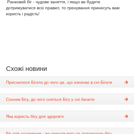
Ранковий біг - чудове заняття, і якщо ви будите
дотримуватися всіх правил, то тренування принесуть вам
користь і радість!
Схожі новини
Приснилося Бігати до чого це, що означає в сні Бігати
Сонник Бігу, до чого сняться Бігу у сні бачити
Яка користь бігу для здоров'я
Біг для схуднення - як скинути вагу за допомогою бігу,