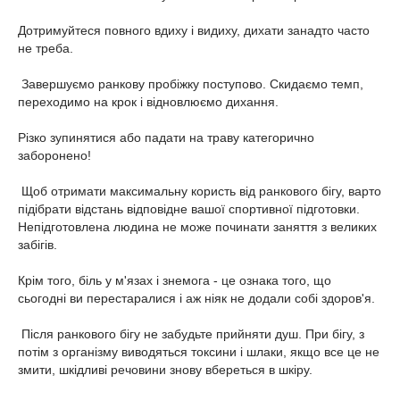
Дотримуйтеся повного вдиху і видиху, дихати занадто часто
не треба.
Завершуємо ранкову пробіжку поступово. Скидаємо темп,
переходимо на крок і відновлюємо дихання.
Різко зупинятися або падати на траву категорично
заборонено!
Щоб отримати максимальну користь від ранкового бігу, варто
підібрати відстань відповідне вашої спортивної підготовки.
Непідготовлена людина не може починати заняття з великих
забігів.
Крім того, біль у м'язах і знемога - це ознака того, що
сьогодні ви перестаралися і аж ніяк не додали собі здоров'я.
Після ранкового бігу не забудьте прийняти душ. При бігу, з
потім з організму виводяться токсини і шлаки, якщо все це не
змити, шкідливі речовини знову вбереться в шкіру.