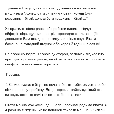
З давньої Греції до нашого часу дійшли слова великого
мислителя "Хочеш бути сильним - бігай, хочеш бути
розумним - бігай, хочеш бути красивим - бігай ...".
Як правило, після ранкової пробіжки виникає відчуття
ейфорії, підвищується настрій, пропадає сонливість (біг
допоможе Вам швидше прокинутися після сну). Бігати
бажано на голодний шлунок або через 2 години після їжі.
На пробіжку беріть з собою диктофон, зазвичай під час бігу
приходять розумні думки, це обумовлено високою роботою
гіпофіза і всяких інших гормонів.
Поради:
1.Самое важке в бігу - це почати бігати, тобто змусити себе
піти на першу пробіжку. Якщо перший, найскладніший етап,
ви подолаєте, то самі почнете себе поважати.
Бігати можна хоч кожен день, але новачкам радимо бігати 3-
4 рази на тиждень. Біг не повинен тривати менше 30 хвилин,