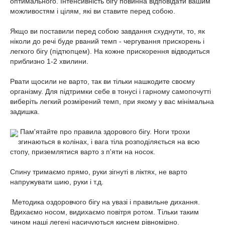
оптимального. Інтенсивність бігу повинна відповідати вашим
можливостям і цілям, які ви ставите перед собою.
Якщо ви поставили перед собою завдання схуднути, то, як
ніколи до речі буде рваний темп - чергування прискорень і
легкого бігу (підтюпцем). На кожне прискорення відводиться
приблизно 1-2 хвилини.
Рвати щосили не варто, так ви тільки нашкодите своєму
організму. Для підтримки себе в тонусі і гарному самопочутті
виберіть легкий розмірений темп, при якому у вас мінімальна
задишка.
Пам'ятайте про правила здорового бігу. Ноги трохи
згинаються в колінах, і вага тіла розподіляється на всю
стопу, приземлятися варто з п'яти на носок.
Спину тримаємо прямо, руки зігнуті в ліктях, не варто
напружувати шию, руки і т.д.
Методика оздоровчого бігу на увазі і правильне дихання.
Вдихаємо носом, видихаємо повітря ротом. Тільки таким
чином наші легені насичуються киснем рівномірно.