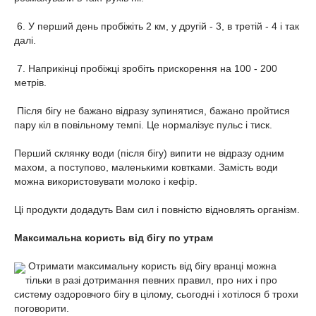
6. У перший день пробіжіть 2 км, у другій - 3, в третій - 4 і так
далі.
7. Наприкінці пробіжці зробіть прискорення на 100 - 200
метрів.
Після бігу не бажано відразу зупинятися, бажано пройтися
пару кіл в повільному темпі. Це нормалізує пульс і тиск.
Перший склянку води (після бігу) випити не відразу одним
махом, а поступово, маленькими ковтками. Замість води
можна використовувати молоко і кефір.
Ці продукти додадуть Вам сил і повністю відновлять організм.
Максимальна користь від бігу по утрам
Отримати максимальну користь від бігу вранці можна
тільки в разі дотримання певних правил, про них і про
систему оздоровчого бігу в цілому, сьогодні і хотілося б трохи
поговорити.