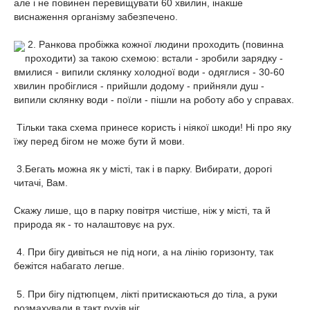
але і не повинен перевищувати 60 хвилин, інакше
виснаження організму забезпечено.
2. Ранкова пробіжка кожної людини проходить (повинна
проходити) за такою схемою: встали - зробили зарядку -
вмилися - випили склянку холодної води - одяглися - 30-60
хвилин пробіглися - прийшли додому - прийняли душ -
випили склянку води - поїли - пішли на роботу або у справах.
Тільки така схема принесе користь і ніякої шкоди! Ні про яку
їжу перед бігом не може бути й мови.
3.Бегать можна як у місті, так і в парку. Вибирати, дорогі
читачі, Вам.
Скажу лише, що в парку повітря чистіше, ніж у місті, та й
природа як - то налаштовує на рух.
4. При бігу дивіться не під ноги, а на лінію горизонту, так
бежітся набагато легше.
5. При бігу підтюпцем, лікті притискаються до тіла, а руки
розмахували в такт рухів ніг.