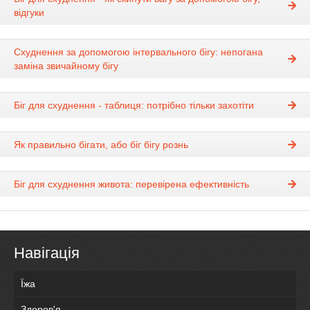
відгуки
Схуднення за допомогою інтервального бігу: непогана
заміна звичайному бігу
Біг для схуднення - таблиця: потрібно тільки захотіти
Як правильно бігати, або біг бігу рознь
Біг для схуднення живота: перевірена ефективність
Навігація
Їжа
Здоров'я