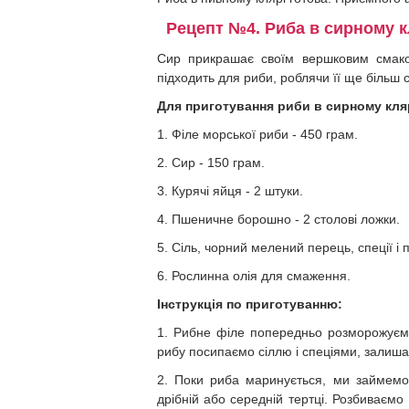
Рецепт №4. Риба в сирному к
Сир прикрашає своїм вершковим смако
підходить для риби, роблячи її ще більш
Для приготування риби в сирному клярі
1. Філе морської риби - 450 грам.
2. Сир - 150 грам.
3. Курячі яйця - 2 штуки.
4. Пшеничне борошно - 2 столові ложки.
5. Сіль, чорний мелений перець, спеції і
6. Рослинна олія для смаження.
Інструкція по приготуванню:
1. Рибне філе попередньо розморожуємо
рибу посипаємо сіллю і спеціями, залиш
2. Поки риба маринується, ми займемо
дрібній або середній тертці. Розбиваємо