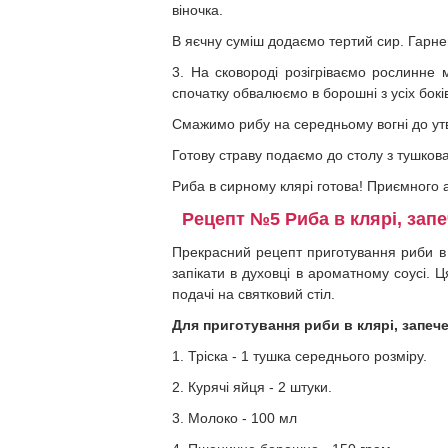
віночка.
В яєчну суміш додаємо тертий сир. Гарне
3. На сковороді розігріваємо рослинн
спочатку обвалюємо в борошні з усіх бокі
Смажимо рибу на середньому вогні до ут
Готову страву подаємо до столу з тушко
Риба в сирному клярі готова! Приємного 
Рецепт №5 Риба в клярі, запе
Прекрасний рецепт приготування риби в к
запікати в духовці в ароматному соусі. 
подачі на святковий стіл.
Для приготування риби в клярі, запечен
1. Тріска - 1 тушка середнього розміру.
2. Курячі яйця - 2 штуки.
3. Молоко - 100 мл