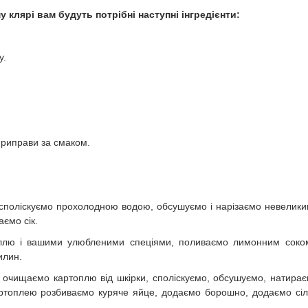
клярі вам будуть потрібні наступні інгредієнти:
у.
 приправи за смаком.
 споліскуємо прохолодною водою, обсушуємо і нарізаємо невелик
ємо сік.
іллю і вашими улюбленими спеціями, поливаємо лимонним соко
илин.
 очищаємо картоплю від шкірки, споліскуємо, обсушуємо, натира
артоплею розбиваємо куряче яйце, додаємо борошно, додаємо сіл