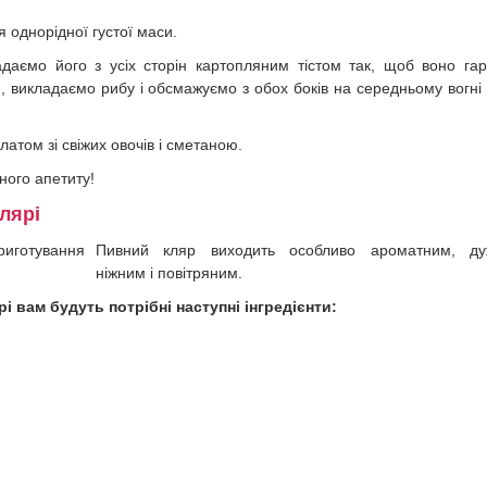
 однорідної густої маси.
даємо його з усіх сторін картопляним тістом так, щоб воно га
ю, викладаємо рибу і обсмажуємо з обох боків на середньому вогні
латом зі свіжих овочів і сметаною.
ного апетиту!
лярі
Пивний кляр виходить особливо ароматним, ду
ніжним і повітряним.
 вам будуть потрібні наступні інгредієнти: