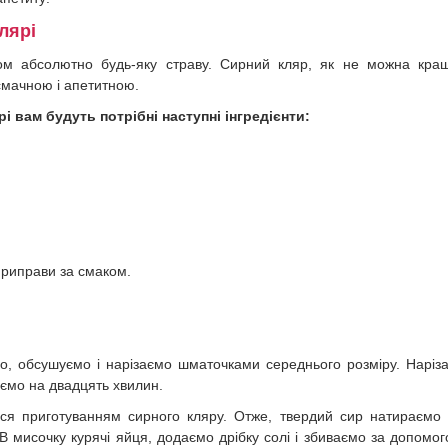
лярі
м абсолютно будь-яку страву. Сирний кляр, як не можна кра
 смачною і апетитною.
 вам будуть потрібні наступні інгредієнти:
 приправи за смаком.
, обсушуємо і нарізаємо шматочками середнього розміру. Наріз
аємо на двадцять хвилин.
ся приготуванням сирного кляру. Отже, твердий сир натираємо
 В мисочку курячі яйця, додаємо дрібку солі і збиваємо за допомо