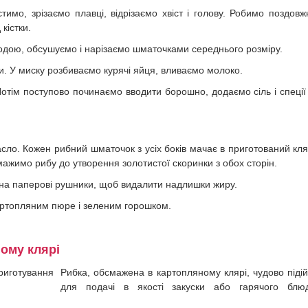
имо, зрізаємо плавці, відрізаємо хвіст і голову. Робимо поздовж
кістки.
дою, обсушуємо і нарізаємо шматочками середнього розміру.
ки. У миску розбиваємо курячі яйця, вливаємо молоко.
отім поступово починаємо вводити борошно, додаємо сіль і спеції
асло. Кожен рибний шматочок з усіх боків мачає в приготований кля
ажимо рибу до утворення золотистої скоринки з обох сторін.
на паперові рушники, щоб видалити надлишки жиру.
картопляним пюре і зеленим горошком.
ому клярі
Рибка, обсмажена в картопляному клярі, чудово піді
для подачі в якості закуски або гарячого блюд