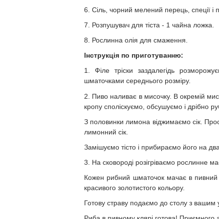
6. Сіль, чорний мелений перець, спеції і
7. Розпушувач для тіста - 1 чайна ложка.
8. Рослинна олія для смаження.
Інструкція по приготуванню:
1. Філе тріски заздалегідь розморож
шматочками середнього розміру.
2. Пиво наливає в мисочку. В окремій мисц
кропу споліскуємо, обсушуємо і дрібно р
З половинки лимона віджимаємо сік. Прос
лимонний сік.
Замішуємо тісто і прибираємо його на дв
3. На сковороді розігріваємо рослинне ма
Кожен рибний шматочок мачає в пивний к
красивого золотистого кольору.
Готову страву подаємо до столу з вашим 
Риба в пивному клярі готова! Приємного 