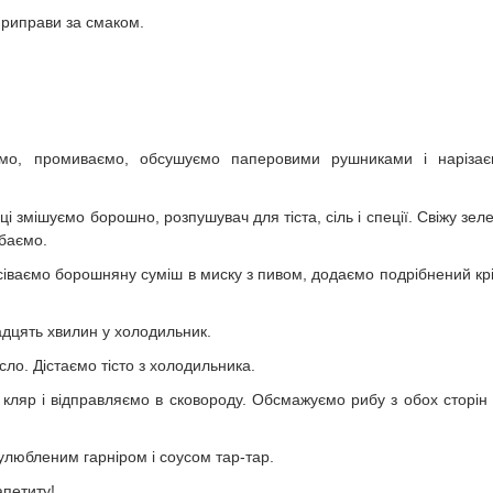
 приправи за смаком.
уємо, промиваємо, обсушуємо паперовими рушниками і наріза
і змішуємо борошно, розпушувач для тіста, сіль і спеції. Свіжу зел
убаємо.
іваємо борошняну суміш в миску з пивом, додаємо подрібнений крі
адцять хвилин у холодильник.
сло. Дістаємо тісто з холодильника.
ляр і відправляємо в сковороду. Обсмажуємо рибу з обох сторін
улюбленим гарніром і соусом тар-тар.
апетиту!