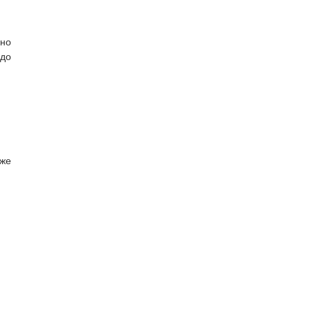
рно
 до
же