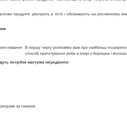
шматочки продукти умочують в тісто і обсмажують на рослинному ма
ння
В першу чергу розповімо вам про найбільш поширен
способі приготування риби в клярі з борошна і молока
уть потрібні наступні інгредієнти:
приправи за смаком.