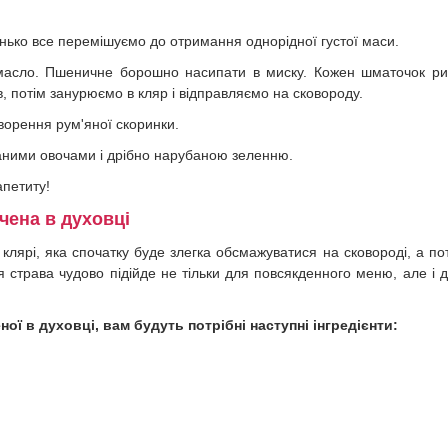
нько все перемішуємо до отримання однорідної густої маси.
е масло. Пшеничне борошно насипати в миску. Кожен шматочок р
в, потім занурюємо в кляр і відправляємо на сковороду.
ворення рум'яної скоринки.
ваними овочами і дрібно нарубаною зеленню.
апетиту!
чена в духовці
лярі, яка спочатку буде злегка обсмажуватися на сковороді, а по
Ця страва чудово підійде не тільки для повсякденного меню, але і 
ої в духовці, вам будуть потрібні наступні інгредієнти: