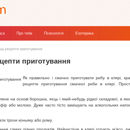
аса
Про тебе
Психологія
Езотерика
ращі рецепти приготування
рецепти приготування
Як правильно і смачно приготувати рибу в клярі, кр
рецепти приготування смачної риби в клярі. Прост
ене на основі борошна, яєць і який-небудь рідкої складової, в яко
ефір або молоко. Дуже часто тісто замішують на алкогольних напо
ати трохи коньяку або рому.
ання самих різних продуктів. Найчастіше в клярі готують м'ясо, р