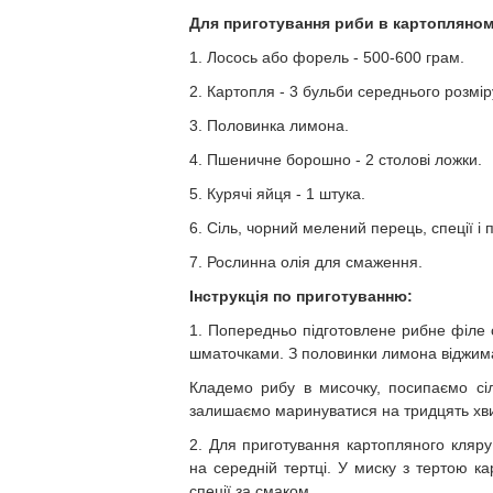
Для приготування риби в картопляному 
1. Лосось або форель - 500-600 грам.
2. Картопля - 3 бульби середнього розмір
3. Половинка лимона.
4. Пшеничне борошно - 2 столові ложки.
5. Курячі яйця - 1 штука.
6. Сіль, чорний мелений перець, спеції і
7. Рослинна олія для смаження.
Інструкція по приготуванню:
1. Попередньо підготовлене рибне філе
шматочками. З половинки лимона віджима
Кладемо рибу в мисочку, посипаємо с
залишаємо маринуватися на тридцять хв
2. Для приготування картопляного кляру
на середній тертці. У миску з тертою к
спеції за смаком.