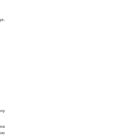
ще,
ану
 на
гою