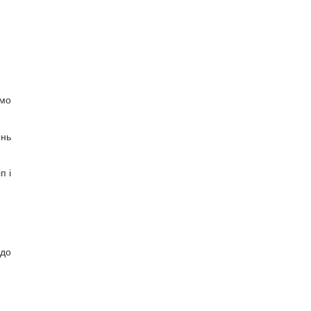
ємо
ень
п і
 до