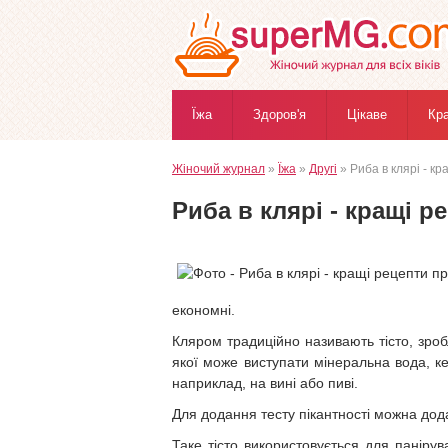
Їжа
Здоров'я
Цікаве
Кр
Жіночий журнал
»
Їжа
»
Другі
» Риба в клярі - к
Риба в клярі - кращі 
економні.
Кляром традиційно називають тісто, зробл
якої може виступати мінеральна вода, к
наприклад, на вині або пиві.
Для додання тесту пікантності можна дод
Таке тісто використовується для панірув