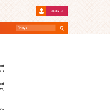
ДОДАТИ
ащі
і і
сті
ях,
ибу