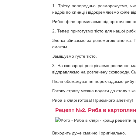
1. Тріску попередньо розморожуємо, чист
надріз по спинці і відокремлюємо філе від 
Рибне філе промиваємо під проточною во
2. Тепер приготуємо тісто для нашої риб
Злегка збиваємо за допомогою віночка. П
смаком.
Замішуємо густе тісто.
3. На сковороді розігріваємо рослинне м
відправляємо на розпечену сковороду. См
Після обсмажування перекладаємо рибу 
Готову страву можна подати до столу з 
Риба в клярі готова! Приємного апетиту!
Рецепт №2. Риба в картоплян
Виходить дуже смачно і оригінально.