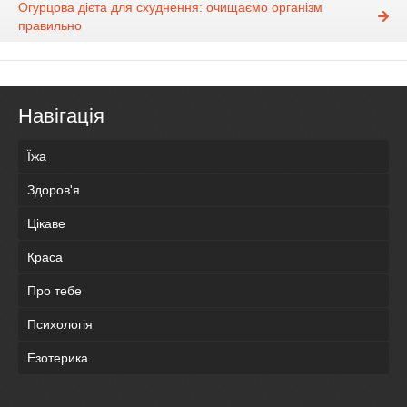
Огурцова дієта для схуднення: очищаємо організм
правильно
Навігація
Їжа
Здоров'я
Цікаве
Краса
Про тебе
Психологія
Езотерика