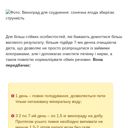
Для більш стійких особистостей, які бажають домогтися більш
вагомого результату, більше підійде 7-ми денна очищаюча
дієта, що дозволяє не просто розпрощатися із зайвими
кілограмами, але і допомагає очистити печінку і нирки, а
також повністю нормалізувати обмін речовин.
Вона
передбачає:
1 день – повне голодування, дозволяється пити
тільки негазовану мінеральну воду;
З 2 по 7-ий день – по 1,5 кг винограду на добу.
Протягом усього тижня необхідно випивати не
менше 1,5-2 літрів питної води без газів.