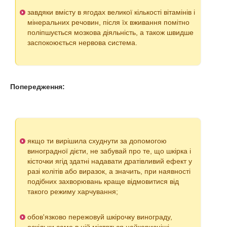
завдяки вмісту в ягодах великої кількості вітамінів і
мінеральних речовин, після їх вживання помітно
поліпшується мозкова діяльність, а також швидше
заспокоюється нервова система.
Попередження:
якщо ти вирішила схуднути за допомогою
виноградної дієти, не забувай про те, що шкірка і
кісточки ягід здатні надавати дратівливий ефект у
разі колітів або виразок, а значить, при наявності
подібних захворювань краще відмовитися від
такого режиму харчування;
обов'язково пережовуй шкірочку винограду,