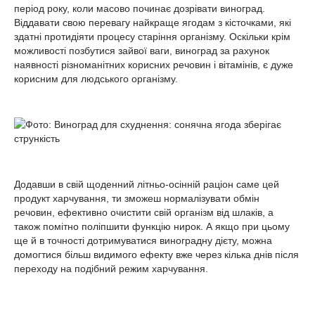
період року, коли масово починає дозрівати виноград.
Віддавати свою перевагу найкраще ягодам з кісточками, які
здатні протидіяти процесу старіння організму. Оскільки крім
можливості позбутися зайвої ваги, виноград за рахунок
наявності різноманітних корисних речовин і вітамінів, є дуже
корисним для людського організму.
Додавши в свій щоденний літньо-осінній раціон саме цей
продукт харчування, ти зможеш нормалізувати обмін
речовин, ефективно очистити свій організм від шлаків, а
також помітно поліпшити функцію нирок. А якщо при цьому
ще й в точності дотримуватися виноградну дієту, можна
домогтися більш видимого ефекту вже через кілька днів після
переходу на подібний режим харчування.