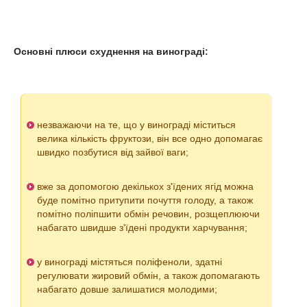
Основні плюси схуднення на винограді:
незважаючи на те, що у винограді міститься
велика кількість фруктози, він все одно допомагає
швидко позбутися від зайвої ваги;
вже за допомогою декількох з'їдених ягід можна
буде помітно притупити почуття голоду, а також
помітно поліпшити обмін речовин, розщеплюючи
набагато швидше з'їдені продукти харчування;
у винограді містяться поліфеноли, здатні
регулювати жировий обмін, а також допомагають
набагато довше залишатися молодими;