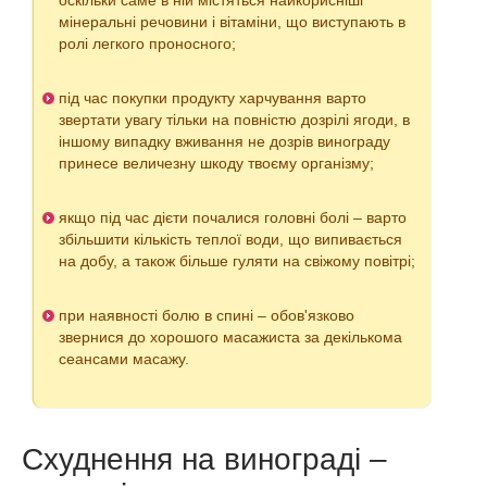
оскільки саме в ній містяться найкорисніші
мінеральні речовини і вітаміни, що виступають в
ролі легкого проносного;
під час покупки продукту харчування варто
звертати увагу тільки на повністю дозрілі ягоди, в
іншому випадку вживання не дозрів винограду
принесе величезну шкоду твоєму організму;
якщо під час дієти почалися головні болі – варто
збільшити кількість теплої води, що випивається
на добу, а також більше гуляти на свіжому повітрі;
при наявності болю в спині – обов'язково
звернися до хорошого масажиста за декількома
сеансами масажу.
Схуднення на винограді –