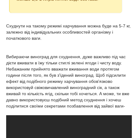
Схуднути на такому режимі харчування можна буде на 5-7 кг,
залежно від індивідуальних особливостей організму і
початкового ваги.
Вибираючи виноград для схуднення, дуже важливо під час
дієти вживати в їжу тільки стиглі зелені ягоди і чисту воду.
Небажаним прийнято вважати вживання води протягом
години після того, як був з'їдений виноград. Щоб підсилити
ефект від подібного режиму харчування обов'язково
використовуй свіжовичавлений виноградний сік, а також
вживай то кількість ягід, скільки тобі хочеться. А може, ти вже
давно використовуєш подібний метод схуднення і хочеш
поділитися своїми секретами позбавлення від зайвої ваги-