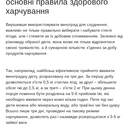
основні правила здорового
харчування
Вирішивши використовувати виноград для схуднення,
важливо не тільки правильно вибирати і набувати стиглі
ягоди, але і стежити за їх добовим споживанням. Залежно від
різновиду обраної дієти, вона може не тільки відрізнятися
своєю тривалістю, а й сумарною кількістю з'їдених за добу
продуктів харчування.
Так, наприклад, найбільш ефективною прийнято вважати
виноградну дієту, розраховану на три дні. За першу добу
дозволяється з'їсти 0,5 кг стиглих ягід, за другі – збільшити
обсяг їжі до 1,5 кг, а за треті – з'їсти 2 кг. При цьому денна
порція повинна бути розділена на 5-6 прийомів їжі, які
необхідно вживати через кожні кілька годин. Пити під час
дієти можна або мінеральну воду, або трав'яні чаї без цукру.
Всього лише три дні, проведені на такому режимі
харчування, дозволять раз і назавжди розпрощатися з 3-5 кг
зайвої ваги.