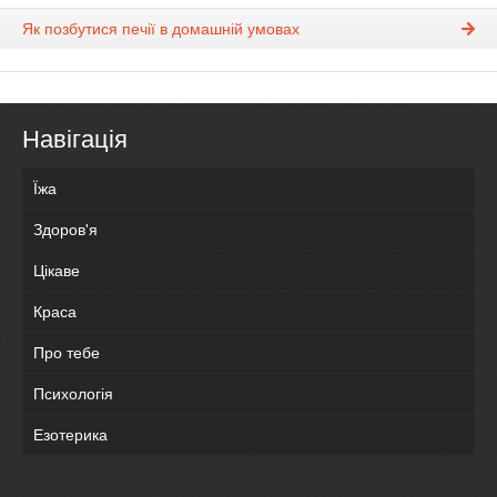
Як позбутися печії в домашній умовах
Навігація
Їжа
Здоров'я
Цікаве
Краса
Про тебе
Психологія
Езотерика