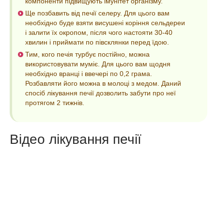
компоненти підвищують імунітет організму.
Ще позбавить від печії селеру. Для цього вам
необхідно буде взяти висушені коріння сельдереи
і залити їх окропом, після чого настояти 30-40
хвилин і приймати по півсклянки перед їдою.
Тим, кого печія турбує постійно, можна
використовувати муміє. Для цього вам щодня
необхідно вранці і ввечері по 0,2 грама.
Розбавляти його можна в молоці з медом. Даний
спосіб лікування печії дозволить забути про неї
протягом 2 тижнів.
Відео лікування печії