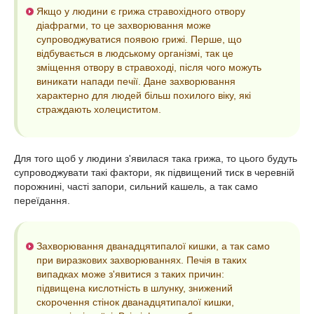
Якщо у людини є грижа стравохідного отвору
діафрагми, то це захворювання може
супроводжуватися появою грижі. Перше, що
відбувається в людському організмі, так це
зміщення отвору в стравоході, після чого можуть
виникати напади печії. Дане захворювання
характерно для людей більш похилого віку, які
страждають холециститом.
Для того щоб у людини з'явилася така грижа, то цього будуть
супроводжувати такі фактори, як підвищений тиск в черевній
порожнині, часті запори, сильний кашель, а так само
переїдання.
Захворювання дванадцятипалої кишки, а так само
при виразкових захворюваннях. Печія в таких
випадках може з'явитися з таких причин:
підвищена кислотність в шлунку, знижений
скорочення стінок дванадцятипалої кишки,