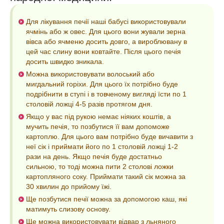
Для лікування печії наші бабусі використовували
ячмінь або ж овес. Для цього вони жували зерна
вівса або ячменю досить довго, а вироблювану в
цей час слину вони ковтайте. Після цього печія
досить швидко зникала.
Можна використовувати волоський або
мигдальний горіхи. Для цього їх потрібно буде
подрібнити в ступі і в товченому вигляді їсти по 1
столовій ложці 4-5 разів протягом дня.
Якщо у вас під рукою немає ніяких коштів, а
мучить печія, то позбутися її вам допоможе
картоплю. Для цього вам потрібно буде вичавити з
неї сік і приймати його по 1 столовій ложці 1-2
рази на день. Якщо печія буде достатньо
сильною, то тоді можна пити 2 столові ложки
картопляного соку. Приймати такий сік можна за
30 хвилин до прийому їжі.
Ще позбутися печії можна за допомогою каш, які
матимуть слизову основу.
Ще можна використовувати відвар з льняного