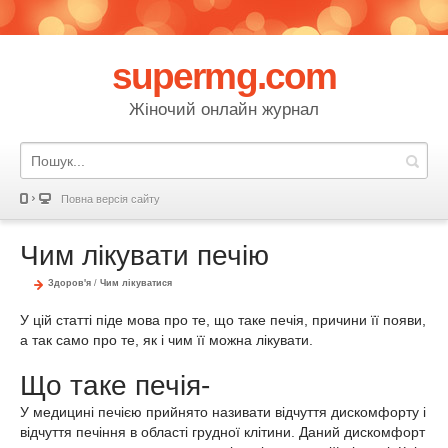
supermg.com
Жіночий онлайн журнал
Повна версія сайту
Чим лікувати печію
Здоров'я
/
Чим лікуватися
У цій статті піде мова про те, що таке печія, причини її появи,
а так само про те, як і чим її можна лікувати.
Що таке печія-
У медицині печією прийнято називати відчуття дискомфорту і
відчуття печіння в області грудної клітини. Даний дискомфорт