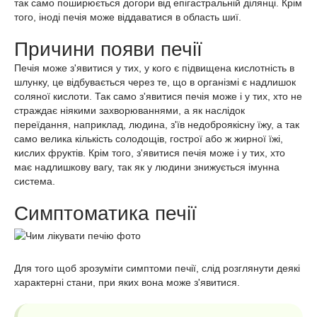
так само поширюється догори від епігастральній ділянці. Крім
того, іноді печія може віддаватися в область шиї.
Причини появи печії
Печія може з'явитися у тих, у кого є підвищена кислотність в
шлунку, це відбувається через те, що в організмі є надлишок
соляної кислоти. Так само з'явитися печія може і у тих, хто не
страждає ніякими захворюваннями, а як наслідок
переїдання, наприклад, людина, з'їв недоброякісну їжу, а так
само велика кількість солодощів, гострої або ж жирної їжі,
кислих фруктів. Крім того, з'явитися печія може і у тих, хто
має надлишкову вагу, так як у людини знижується імунна
система.
Симптоматика печії
Для того щоб зрозуміти симптоми печії, слід розглянути деякі
характерні стани, при яких вона може з'явитися.