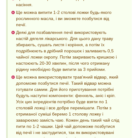
насіння.
Ще можна випити 1-2 столові ложки будь-якого
рослинного масла, і ви зможете позбутися від
печії.
Деякі для позбавлення печії використовують
настій дягеля лікарського. Для цього дану траву
збирають, сушать листя і коріння, а потім їх
подрібнюють в дрібний порошок і заливають 0,5
чайної ложки окропу. Потім закривають кришкою і
настоюють 20-30 хвилин, після чого отриману
рідину необхідно буде випити за 3 прийоми.
Ще можна використовувати трав'яний відвар, який
допоможе позбутися печії. Такий відвар можна
готувати самим. Для його приготування потрібні
будуть наступні компоненти: фенхель, аніс і кріп.
Усіх цих інгредієнтів потрібно буде взяти по 1
столовій ложці і все добре перемішати. Потім з
отриманої суміші беремо 1 столову ложку і
заварюємо замість чаю. Кожен день такий чай слід
пити по 1-2 чашки. Цей чай допоможе позбутися
від печії і не застудитися, так як використовувані