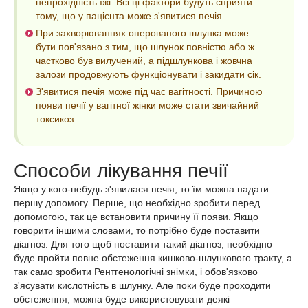
непрохідність їжі. Всі ці фактори будуть сприяти
тому, що у пацієнта може з'явитися печія.
При захворюваннях оперованого шлунка може
бути пов'язано з тим, що шлунок повністю або ж
частково був вилучений, а підшлункова і жовчна
залози продовжують функціонувати і закидати сік.
З'явитися печія може під час вагітності. Причиною
появи печії у вагітної жінки може стати звичайний
токсикоз.
Способи лікування печії
Якщо у кого-небудь з'явилася печія, то їм можна надати
першу допомогу. Перше, що необхідно зробити перед
допомогою, так це встановити причину її появи. Якщо
говорити іншими словами, то потрібно буде поставити
діагноз. Для того щоб поставити такий діагноз, необхідно
буде пройти повне обстеження кишково-шлункового тракту, а
так само зробити Рентгенологічні знімки, і обов'язково
з'ясувати кислотність в шлунку. Але поки буде проходити
обстеження, можна буде використовувати деякі