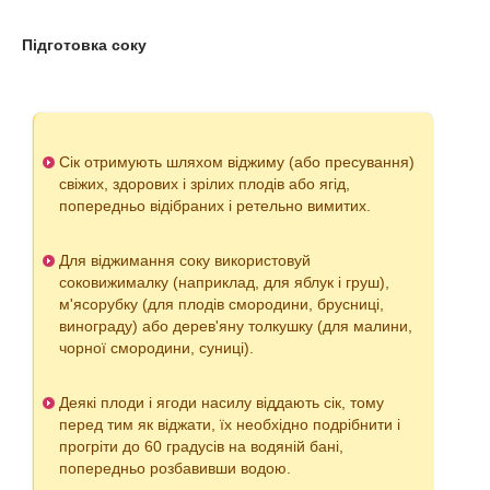
Підготовка соку
Сік отримують шляхом віджиму (або пресування)
свіжих, здорових і зрілих плодів або ягід,
попередньо відібраних і ретельно вимитих.
Для віджимання соку використовуй
соковижималку (наприклад, для яблук і груш),
м'ясорубку (для плодів смородини, брусниці,
винограду) або дерев'яну толкушку (для малини,
чорної смородини, суниці).
Деякі плоди і ягоди насилу віддають сік, тому
перед тим як віджати, їх необхідно подрібнити і
прогріти до 60 градусів на водяній бані,
попередньо розбавивши водою.