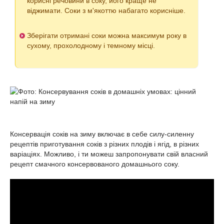
корисні речовини в соку, його краще не
віджимати. Соки з м'якоттю набагато корисніше.
Зберігати отримані соки можна максимум року в
сухому, прохолодному і темному місці.
Консервація соків на зиму включає в себе силу-силенну
рецептів приготування соків з різних плодів і ягід, в різних
варіаціях. Можливо, і ти можеш запропонувати свій власний
рецепт смачного консервованого домашнього соку.