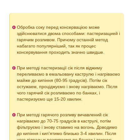
Обробка соку перед консервацією може
здійснюватися двома способами: пастеризацией і
гарячим розливом. Причому останній метод
набагато популярніший, так як процес
консервування проходить значно швидше.
При методі пастеризації сік після віджиму
переливаємо в емальовану каструлю і нагріваємо
майже до кипіння (80-95 градусів). Потім сік
остужаем, проціджуємо і знову нагріваємо. Після
чого гарячий сік розливаємо по банках, і
пастеризуємо ще 15-20 хвилин.
При методі гарячого розливу вичавлений сік
нагріваємо до 70-75 градусів в каструлі, потім
фільтруємо і знову ставимо на вогонь. Доводимо
до кипіння і кип'ятимо близько 3-4 хвилин. Після
чого відразу ж розливаємо по банках і закочує.