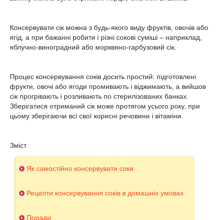
Консервувати сік можна з будь-якого виду фруктів, овочів або
ягід, а при бажанні робити і різні сокові суміші – наприклад,
яблучно-виноградний або морквяно-гарбузовий сік.
Процес консервування соків досить простий: підготовлені
фрукти, овочі або ягоди промивають і віджимають, а вийшов
сік прогрівають і розливають по стерилізованих банках.
Зберігатися отриманий сік може протягом усього року, при
цьому зберігаючи всі свої корисні речовини і вітаміни.
Зміст
Як самостійно консервувати соки
Рецепти консервування соків в домашніх умовах
Поради