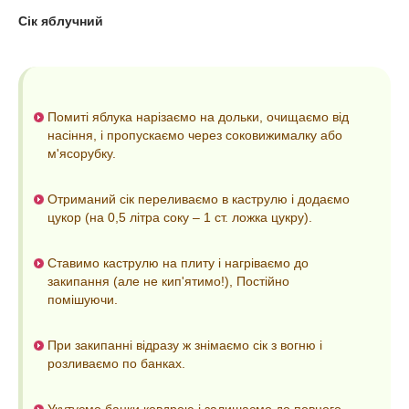
Сік яблучний
Помиті яблука нарізаємо на дольки, очищаємо від
насіння, і пропускаємо через соковижималку або
м'ясорубку.
Отриманий сік переливаємо в каструлю і додаємо
цукор (на 0,5 літра соку – 1 ст. ложка цукру).
Ставимо каструлю на плиту і нагріваємо до
закипання (але не кип'ятимо!), Постійно
помішуючи.
При закипанні відразу ж знімаємо сік з вогню і
розливаємо по банках.