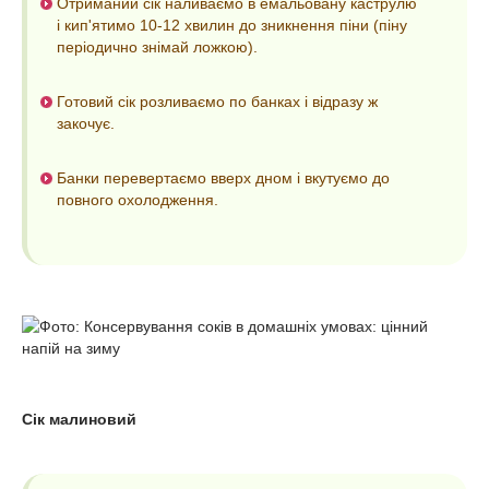
Отриманий сік наливаємо в емальовану каструлю
і кип'ятимо 10-12 хвилин до зникнення піни (піну
періодично знімай ложкою).
Готовий сік розливаємо по банках і відразу ж
закочує.
Банки перевертаємо вверх дном і вкутуємо до
повного охолодження.
Сік малиновий