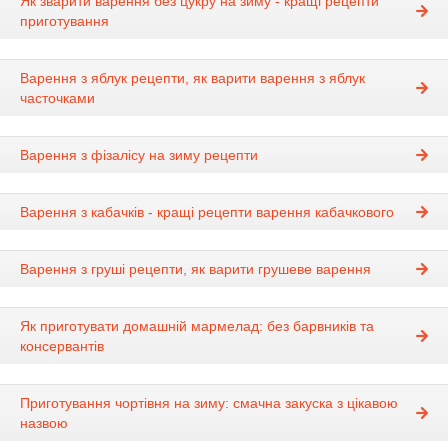
Як зварити варення без цукру на зиму - кращі рецепти
приготування
Варення з яблук рецепти, як варити варення з яблук
часточками
Варення з фізалісу на зиму рецепти
Варення з кабачків - кращі рецепти варення кабачкового
Варення з груші рецепти, як варити грушеве варення
Як приготувати домашній мармелад: без барвників та
консервантів
Приготування чортівня на зиму: смачна закуска з цікавою
назвою