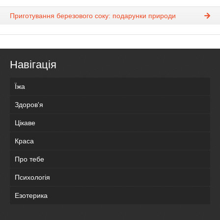
Приготування березового соку: подарунки природи
Навігація
Їжа
Здоров'я
Цікаве
Краса
Про тебе
Психологія
Езотерика