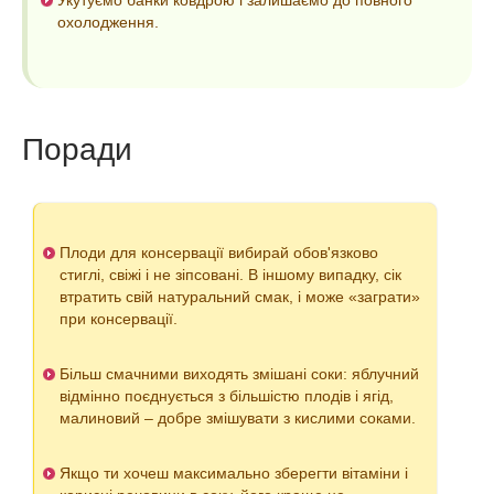
Укутуємо банки ковдрою і залишаємо до повного
охолодження.
Поради
Плоди для консервації вибирай обов'язково
стиглі, свіжі і не зіпсовані. В іншому випадку, сік
втратить свій натуральний смак, і може «заграти»
при консервації.
Більш смачними виходять змішані соки: яблучний
відмінно поєднується з більшістю плодів і ягід,
малиновий – добре змішувати з кислими соками.
Якщо ти хочеш максимально зберегти вітаміни і