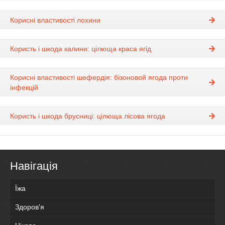
Корисні властивості лохини
Користь і шкода калини: цілюща краса ягід
Корисні властивості шефердія: бізоновой ягода проти
інфекцій
Користь і шкода брусниці: цілюща лісова ягода
Навігація
Їжа
Здоров'я