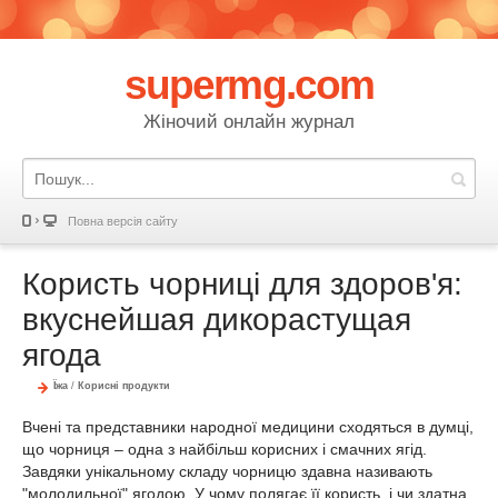
supermg.com
Жіночий онлайн журнал
Повна версія сайту
Користь чорниці для здоров'я:
вкуснейшая дикорастущая
ягода
Їжа
/
Корисні продукти
Вчені та представники народної медицини сходяться в думці,
що чорниця – одна з найбільш корисних і смачних ягід.
Завдяки унікальному складу чорницю здавна називають
"молодильної" ягодою. У чому полягає її користь, і чи здатна