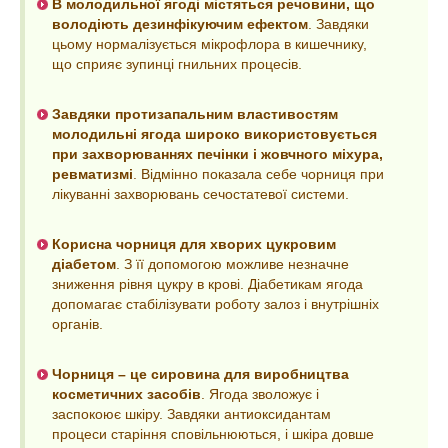
В молодильної ягоді містяться речовини, що
володіють дезинфікуючим ефектом
. Завдяки
цьому нормалізується мікрофлора в кишечнику,
що сприяє зупинці гнильних процесів.
Завдяки протизапальним властивостям
молодильні ягода широко використовується
при захворюваннях печінки і жовчного міхура,
ревматизмі
. Відмінно показала себе чорниця при
лікуванні захворювань сечостатевої системи.
Корисна чорниця для хворих цукровим
діабетом
. З її допомогою можливе незначне
зниження рівня цукру в крові. Діабетикам ягода
допомагає стабілізувати роботу залоз і внутрішніх
органів.
Чорниця – це сировина для виробництва
косметичних засобів
. Ягода зволожує і
заспокоює шкіру. Завдяки антиоксидантам
процеси старіння сповільнюються, і шкіра довше