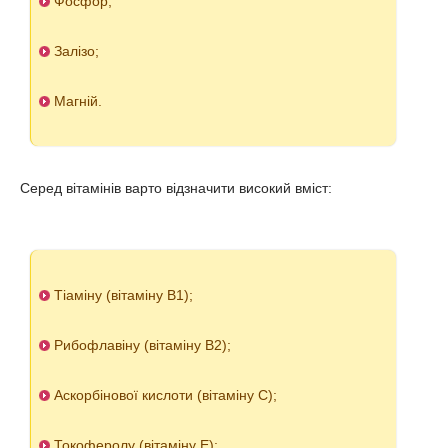
Фосфор;
Залізо;
Магній.
Серед вітамінів варто відзначити високий вміст:
Тіаміну (вітаміну В1);
Рибофлавіну (вітаміну В2);
Аскорбінової кислоти (вітаміну С);
Токоферолу (вітаміну Е);