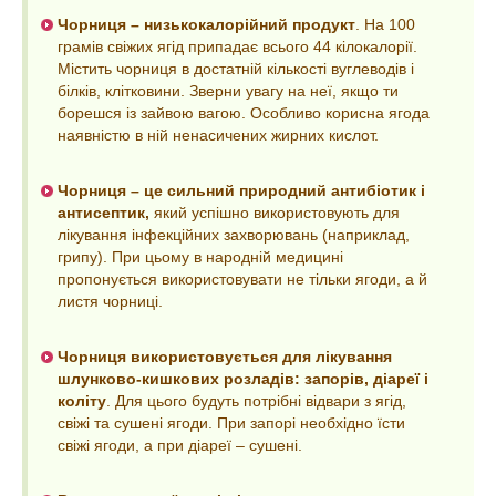
Чорниця – низькокалорійний продукт
. На 100
грамів свіжих ягід припадає всього 44 кілокалорії.
Містить чорниця в достатній кількості вуглеводів і
білків, клітковини. Зверни увагу на неї, якщо ти
борешся із зайвою вагою. Особливо корисна ягода
наявністю в ній ненасичених жирних кислот.
Чорниця – це сильний природний антибіотик і
антисептик,
який успішно використовують для
лікування інфекційних захворювань (наприклад,
грипу). При цьому в народній медицині
пропонується використовувати не тільки ягоди, а й
листя чорниці.
Чорниця використовується для лікування
шлунково-кишкових розладів: запорів, діареї і
коліту
. Для цього будуть потрібні відвари з ягід,
свіжі та сушені ягоди. При запорі необхідно їсти
свіжі ягоди, а при діареї – сушені.