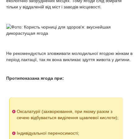
екологічно забруднених місцях. Тому ягоди слід збирати
тільки у віддаленій від міст і заводів місцевості.
Не рекомендується зловживати молодильної ягодою жінкам в
період лактації, так як вона викликає здуття живота у дитини.
Протипоказана ягода при:
Оксалатурії (захворювання, при якому разом з
сечею відбувається виділення щавлевої кислоти);
Індивідуальної переносимості;