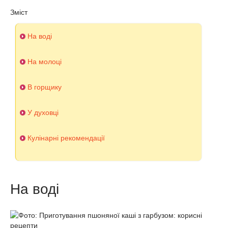
Зміст
На воді
На молоці
В горщику
У духовці
Кулінарні рекомендації
На воді