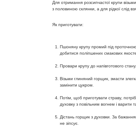
Для отримання розсипчастої крупи візьми 
з половиною склянки, а для рідкої слід вз
Як приготувати:
Пшоняну крупу промий під проточною 
добитися поліпшених смакових якост
Провари крупу до напівготового стану
Візьми глиняний горщик, змасти злег
замінити цукром.
Потім, щоб приготувати страву, потрі
духовку з повільним вогнем і варити т
Дістань горщик з духовки. За бажанн
не зіпсує.