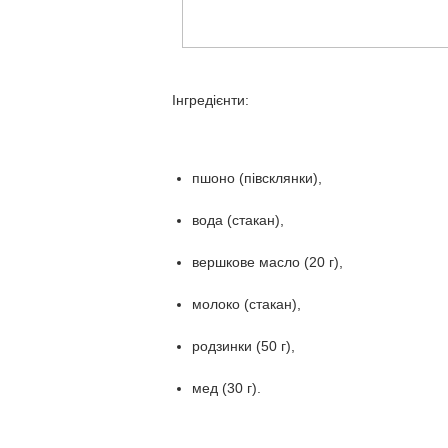
Інгредієнти:
пшоно (півсклянки),
вода (стакан),
вершкове масло (20 г),
молоко (стакан),
родзинки (50 г),
мед (30 г).