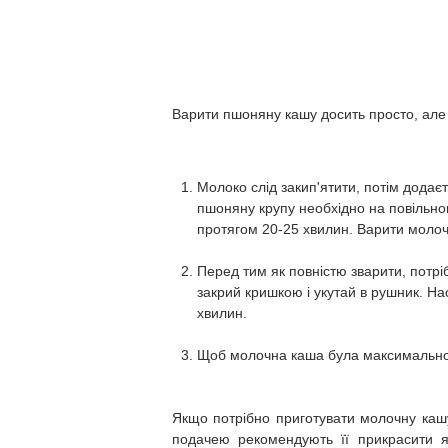
Варити пшоняну кашу досить просто, але в
Молоко слід закип'ятити, потім дода
пшоняну крупу необхідно на повільно
протягом 20-25 хвилин. Варити молочн
Перед тим як повністю зварити, потріб
закрий кришкою і укутай в рушник. Н
хвилин.
Щоб молочна каша була максимально 
Якщо потрібно приготувати молочну кашу
подачею рекомендують її прикрасити я