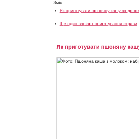
Зміст
Як приготувати пшоняну кашу за доп
Ще один варіант приготування страви
Як приготувати пшоняну каш