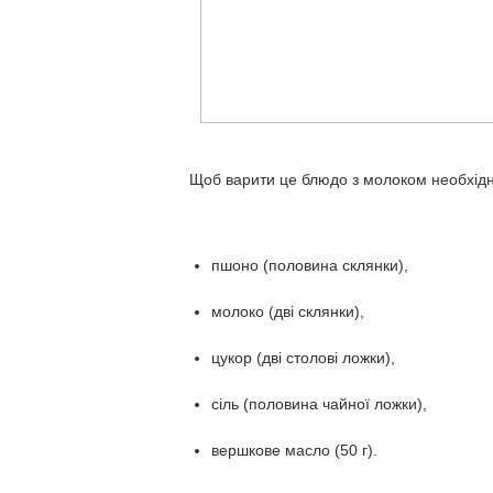
Щоб варити це блюдо з молоком необхідн
пшоно (половина склянки),
молоко (дві склянки),
цукор (дві столові ложки),
сіль (половина чайної ложки),
вершкове масло (50 г).