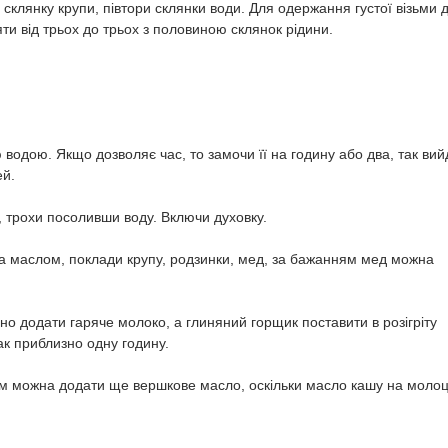
склянку крупи, півтори склянки води. Для одержання густої візьми 
яти від трьох до трьох з половиною склянок рідини.
водою. Якщо дозволяє час, то замочи її на годину або два, так вий
ей.
, трохи посоливши воду. Включи духовку.
ка маслом, поклади крупу, родзинки, мед, за бажанням мед можна
бно додати гаряче молоко, а глиняний горщик поставити в розігріту
ак приблизно одну годину.
ям можна додати ще вершкове масло, оскільки масло кашу на молоц