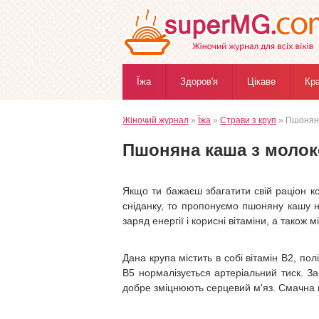
Їжа
Здоров'я
Цікаве
Кр
Жіночий журнал
»
Їжа
»
Страви з круп
» Пшоняна
Пшоняна каша з молоко
Якщо ти бажаєш збагатити свій раціон к
сніданку, то пропонуємо пшоняну кашу н
заряд енергії і корисні вітаміни, а також 
Дана крупа містить в собі вітамін В2, пол
В5 нормалізується артеріальний тиск. Зав
добре зміцнюють серцевий м'яз. Смачна ка