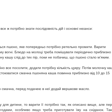
се ж потрібно знати послідовність дій і основні нюанси:
ється пшоно, яке попередньо потрібно ретельно промити. Варити
му вогні. Блюдо на молоці треба помішувати періодично приблизно
у кашу слід до тих пір, поки не побачиш, що пшоно стало м'яким.
но все посолити, додати потрібну кількість цукру. Потім молочну ка
астоюватися смачна пшоняна каша повинна приблизно від 10 до 15
смачна, перед подачею в неї додай вершкове масло.
 для дитини, то варити її потрібно так, як описано вище, але пе
годами, особливо якщо треба приготувати їжу на сніданок. Та