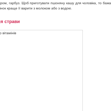
иміром, гарбуз. Щоб приготувати пшоняну кашу для чоловіка, то баж
жінок краще її варити з молоком або з водою.
ня страви