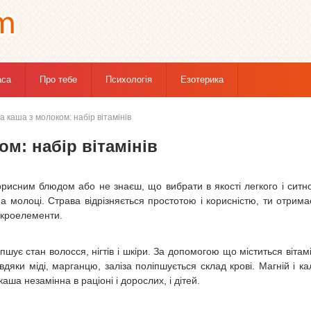
аса
Про тебе
Психологія
Езотерика
 каша з молоком: набір вітамінів
м: набір вітамінів
орисним блюдом або не знаєш, що вибрати в якості легкого і ситн
а молоці. Страва відрізняється простотою і корисністю, ти отрим
мікроелементи.
іпшує стан волосся, нігтів і шкіри. За допомогою що міститься вітам
дяки міді, марганцю, заліза поліпшується склад крові. Магній і ка
ша незамінна в раціоні і дорослих, і дітей.