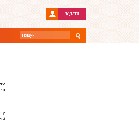
ДОДАТИ
ого
аєш
іну
лій