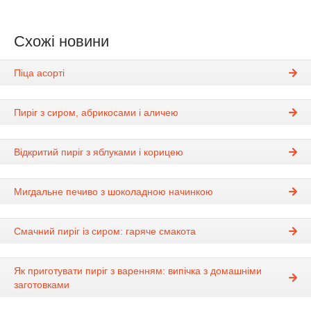
Схожі новини
Піца асорті
Пиріг з сиром, абрикосами і аличею
Відкритий пиріг з яблуками і корицею
Мигдальне печиво з шоколадною начинкою
Смачний пиріг із сиром: гаряче смакота
Як приготувати пиріг з варенням: випічка з домашніми
заготовками