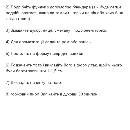
2) Подрібніть фундук з допомогою блендера (він буде легше
подрібнюватися, якщо ви замочіть горіхи на ніч або хоча б на
кілька годин).
3) Змішайте цукор, яйця, сметану і подрібнені горіхи.
4) Для ароматизації додайте ром або ваніль.
5) Постеліть на форму папір для випічки.
6) Розкачайте тісто і викладіть його в форму так, щоб у нього
були борти заввишки 1-1,5 см.
7) Викладіть начинку на тісто.
8) горіховий пиріг Випікайте в духовці 30 хвилин.