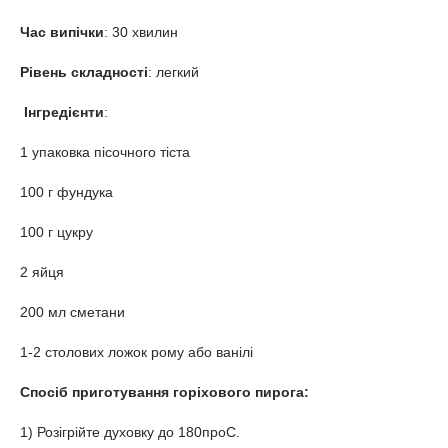
Час випічки
: 30 хвилин
Рівень складності
: легкий
Інгредієнти
:
1 упаковка пісочного тіста
100 г фундука
100 г цукру
2 яйця
200 мл сметани
1-2 столових ложок рому або ванілі
Спосіб приготування горіхового пирога:
1) Розігрійте духовку до 180
про
С.