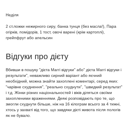
Неділя
2 ст.ложки нежирного сиру, банка тунця (без масла!), Пара
огірків, помідорів, 1 тост, овочі варені (крім картоплі),
грейпфрут або апельсин
Відгуки про дієту
Вбивши в пошуку "дієта Маггі відгуки" або" дієта Маггі відгуки і
результати", неважливо сирний варіант або яєчний
необхідний, можна знайти захоплені коментарі, серед яких:
"чарівне схуднення", "реально схуднути", "швидкий результат"
і т.д. Жінки різних національностей і віків діляться своїми
захопленими враженнями. Деякі розповідають про те, що
змогли схуднути більше, ніж на 16 кілограм всього за 4 тижні,
хтось у захваті від того, що завдяки дієті живота після пологів
як не бувало.