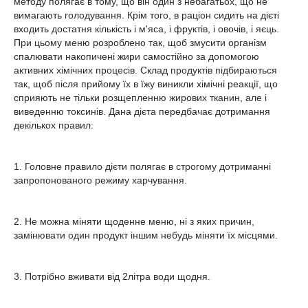
методу полягає в тому, що він один з небагатьох, що не
вимагають голодування. Крім того, в раціон сидить на дієті
входить достатня кількість і м'яса, і фруктів, і овочів, і яєць.
При цьому меню розроблено так, щоб змусити організм
спалювати накопичені жири самостійно за допомогою
активних хімічних процесів. Склад продуктів підбираються
так, щоб після прийому їх в їжу виникли хімічні реакції, що
сприяють не тільки розщепленню жирових тканин, але і
виведенню токсинів. Дана дієта передбачає дотримання
декількох правил:
1. Головне правило дієти полягає в строгому дотриманні
запропонованого режиму харчування.
2. Не можна міняти щоденне меню, ні з яких причин,
замінювати один продукт іншим небудь міняти їх місцями.
3. Потрібно вживати від 2літра води щодня.