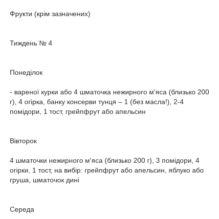
Фрукти (крім зазначених)
Тиждень № 4
Понеділок
- вареної курки або 4 шматочка нежирного м'яса (близько 200
г), 4 огірка, банку консерви тунця – 1 (без масла!), 2-4
помідори, 1 тост, грейпфрут або апельсин
Вівторок
4 шматочки нежирного м'яса (близько 200 г), 3 помідори, 4
огірки, 1 тост, на вибір: грейпфрут або апельсин, яблуко або
груша, шматочок дині
Середа