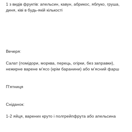
1 з видів фруктів: апельсин, кавун, абрикос, яблуко, груша,
диня, ківі в будь-якій кількості
Вечеря:
Салат (помідори, морква, перець, огірки, без заправки),
нежирне варене м'ясо (крім баранини) або м'ясний фарш
П'ятниця
Сніданок:
1-2 яйця, варених круто і полгрейпфрута або апельсина