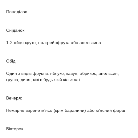
Понеділок
Сніданок:
1-2 яйця круто, полгрейпфрута або апельсина
Обід:
Один з видів фруктів: яблуко, кавун, абрикос, апельсин,
груша, диня, ківі в будь-якій кількості
Вечеря:
Нежирне варене м'ясо (крім баранини) або м'ясний фарш
Вівторок