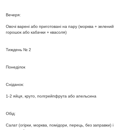
Вечеря:
Овочі варені або приготовані на пару (морква + зелений
горошок або кабачки + квасоля)
Тиждень № 2
Понеділок
Сніданок:
1-2 яйця, круто, полгрейпфрута або апельсина
Обід:
Салат (огірки, морква, помідори, перець, без заправки) і