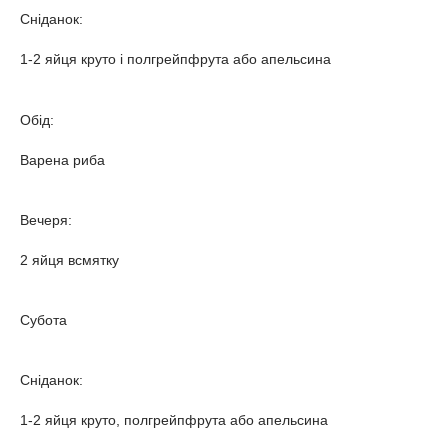
Сніданок:
1-2 яйця круто і полгрейпфрута або апельсина
Обід:
Варена риба
Вечеря:
2 яйця всмятку
Субота
Сніданок:
1-2 яйця круто, полгрейпфрута або апельсина