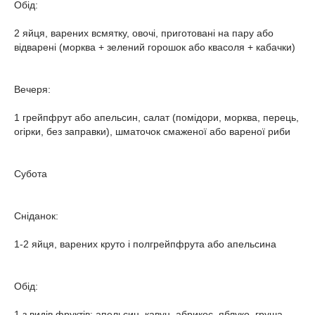
Обід:
2 яйця, варених всмятку, овочі, приготовані на пару або
відварені (морква + зелений горошок або квасоля + кабачки)
Вечеря:
1 грейпфрут або апельсин, салат (помідори, морква, перець,
огірки, без заправки), шматочок смаженої або вареної риби
Субота
Сніданок:
1-2 яйця, варених круто і полгрейпфрута або апельсина
Обід:
1 з видів фруктів: апельсин, кавун, абрикос, яблуко, груша,