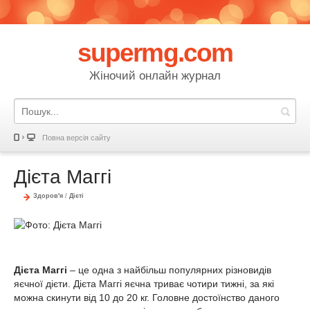
supermg.com
Жіночий онлайн журнал
Повна версія сайту
Дієта Маггі
Здоров'я
/
Дієті
Дієта Маггі
– це одна з найбільш популярних різновидів
яєчної дієти. Дієта Маггі яєчна триває чотири тижні, за які
можна скинути від 10 до 20 кг. Головне достоїнство даного