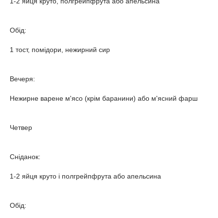
1-2 яйця круто, полгрейпфрута або апельсина
Обід:
1 тост, помідори, нежирний сир
Вечеря:
Нежирне варене м'ясо (крім баранини) або м'ясний фарш
Четвер
Сніданок:
1-2 яйця круто і полгрейпфрута або апельсина
Обід: