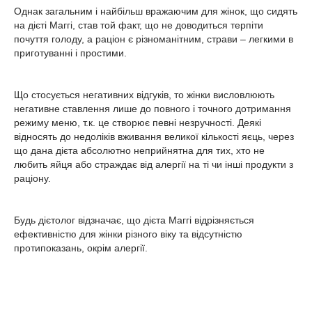
Однак загальним і найбільш вражаючим для жінок, що сидять
на дієті Маггі, став той факт, що не доводиться терпіти
почуття голоду, а раціон є різноманітним, страви – легкими в
приготуванні і простими.
Що стосується негативних відгуків, то жінки висловлюють
негативне ставлення лише до повного і точного дотримання
режиму меню, т.к. це створює певні незручності. Деякі
відносять до недоліків вживання великої кількості яєць, через
що дана дієта абсолютно неприйнятна для тих, хто не
любить яйця або страждає від алергії на ті чи інші продукти з
раціону.
Будь дієтолог відзначає, що дієта Маггі відрізняється
ефективністю для жінки різного віку та відсутністю
протипоказань, окрім алергії.