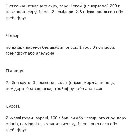
1 ст.ложка нежирного сиру, варені овочі (не картоплі) 200 г
нежирного сиру, 1 тост, 2 помідори, 2-3 огірка, апельсин або
грейпфрут
Четвер
полкуріци вареної без шкурки, огірок, 1 тост, 3 помідори,
грейпфрут або апельсин
П'ятниця
2 яйця круто, 3 помідори, салат (огірки, морква, перець,
помідори, без заправки), грейпфрут або апельсин
Субота
2 курячі грудки варені, 100 г бринзи або нежирного сиру, пару
огірків, помідорів, 1 склянка кисляку, 1 тост, апельсин або
грейпфрут