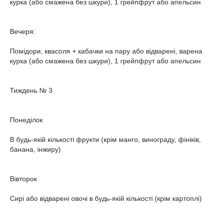
курка (або смажена без шкури), 1 грейпфрут або апельсин
Вечеря:
Помідори, квасоля + кабачки на пару або відварені, варена
курка (або смажена без шкури), 1 грейпфрут або апельсин
Тиждень № 3
Понеділок
В будь-якій кількості фрукти (крім манго, винограду, фініків,
банана, інжиру)
Вівторок
Сирі або відварені овочі в будь-якій кількості (крім картоплі)