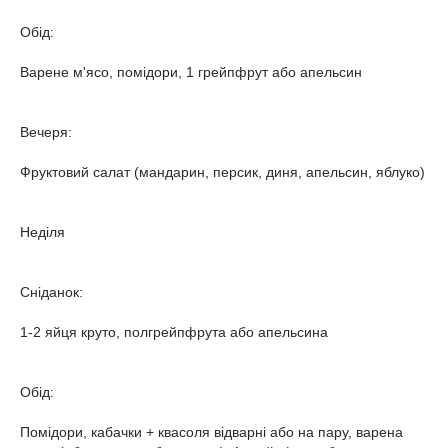
Обід:
Варене м'ясо, помідори, 1 грейпфрут або апельсин
Вечеря:
Фруктовий салат (мандарин, персик, диня, апельсин, яблуко)
Неділя
Сніданок:
1-2 яйця круто, полгрейпфрута або апельсина
Обід:
Помідори, кабачки + квасоля відварні або на пару, варена