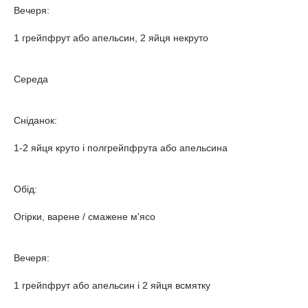
Вечеря:
1 грейпфрут або апельсин, 2 яйця некруто
Середа
Сніданок:
1-2 яйця круто і полгрейпфрута або апельсина
Обід:
Огірки, варене / смажене м'ясо
Вечеря:
1 грейпфрут або апельсин і 2 яйця всмятку