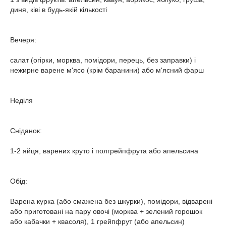
диня, ківі в будь-якій кількості
Вечеря:
салат (огірки, морква, помідори, перець, без заправки) і
нежирне варене м'ясо (крім баранини) або м'ясний фарш
Неділя
Сніданок:
1-2 яйця, варених круто і полгрейпфрута або апельсина
Обід:
Варена курка (або смажена без шкурки), помідори, відварені
або приготовані на пару овочі (морква + зелений горошок
або кабачки + квасоля), 1 грейпфрут (або апельсин)