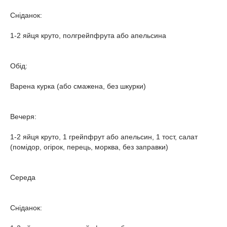
Сніданок:
1-2 яйця круто, полгрейпфрута або апельсина
Обід:
Варена курка (або смажена, без шкурки)
Вечеря:
1-2 яйця круто, 1 грейпфрут або апельсин, 1 тост, салат
(помідор, огірок, перець, морква, без заправки)
Середа
Сніданок: