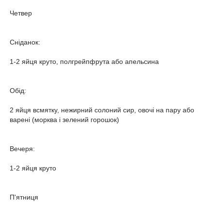
Четвер
Сніданок:
1-2 яйця круто, полгрейпфрута або апельсина
Обід:
2 яйця всмятку, нежирний солоний сир, овочі на пару або
варені (морква і зелений горошок)
Вечеря:
1-2 яйця круто
П'ятниця