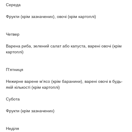
Середа
Фрукти (крім зазначених), овочі (крім картоплі)
Четвер
Варена риба, зелений салат або капуста, варені овочі (крім
картоплі)
П'ятниця
Нежирне варене м'ясо (крім баранини), варені овочі в будь-
якій кількості (крім картоплі)
Субота
Фрукти (крім зазначених)
Неділя