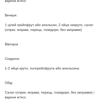
варене м'ясо
Вечеря:
1 цілий грейпфрут або апельсин, 2 яйця некруто, салат
(огірки, морква, перець, помідори, без заправки)
Вівторок
Сніданок:
1-2 яйця круто, полгрейпфрута або апельсина
Обід:
Салат (огірки, морква, перець, помідори, без заправки) і
варене м'ясо