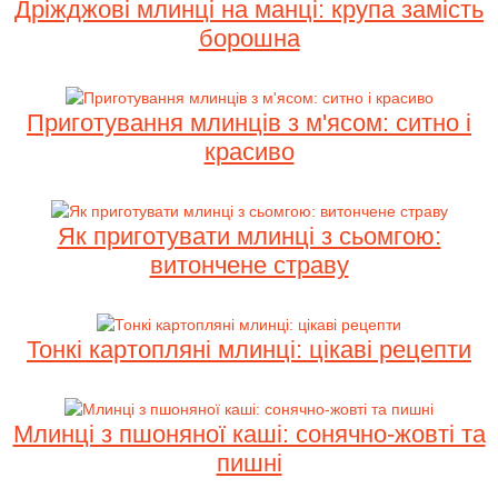
Дріжджові млинці на манці: крупа замість
борошна
Приготування млинців з м'ясом: ситно і
красиво
Як приготувати млинці з сьомгою:
витончене страву
Тонкі картопляні млинці: цікаві рецепти
Млинці з пшоняної каші: сонячно-жовті та
пишні