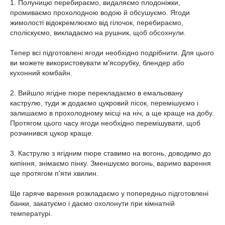
1. Полуницю перебираємо, видаляємо плодоніжки,
промиваємо прохолодною водою й обсушуємо. Ягоди
жимолості відокремлюємо від гілочок, перебираємо,
споліскуємо, викладаємо на рушник, щоб обсохнули.
Тепер всі підготовлені ягоди необхідно подрібнити. Для цього
ви можете використовувати м'ясорубку, блендер або
кухонний комбайн.
2. Вийшло ягідне пюре перекладаємо в емальовану
каструлю, туди ж додаємо цукровий пісок, перемішуємо і
залишаємо в прохолодному місці на ніч, а ще краще на добу.
Протягом цього часу ягоди необхідно перемішувати, щоб
розчинився цукор краще.
3. Каструлю з ягідним пюре ставимо на вогонь, доводимо до
кипіння, знімаємо пінку. Зменшуємо вогонь, варимо варення
ще протягом п'яти хвилин.
Ще гаряче варення розкладаємо у попередньо підготовлені
банки, закатуємо і даємо охолонути при кімнатній
температурі.