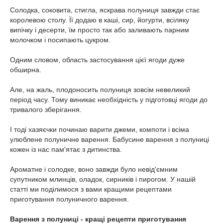
Солодка, соковита, стигла, яскрава полуниця завжди стає
королевою столу. Її додаю в каші, сир, йогурти, всіляку
випічку і десерти, їм просто так або заливають парним
молочком і посипають цукром.
Одним словом, область застосування цієї ягоди дуже
обширна.
Але, на жаль, плодоносить полуниця зовсім невеликий
період часу. Тому виникає необхідність у підготовці ягоди до
тривалого зберігання.
І тоді хазяєчки починаю варити джеми, компоти і всіма
улюблене полуничне варення. Бабусине варення з полуниці
кожен із нас пам'ятає з дитинства.
Ароматне і солодке, воно завжди було невід'ємним
супутником млинців, оладок, сирників і пирогом. У нашій
статті ми поділимося з вами кращими рецептами
приготування полуничного варення.
Варення з полуниці - кращі рецепти приготування