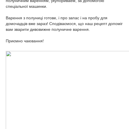
полуничним варенням, укупориваем, за допомогою
спеціальної машинки.
Варення з полуниці готове, і про запас і на пробу для
домочадців вже зараз! Сподіваємося, що наш рецепт допоміг
вам зварити дивовижне полуничне варення.
Приємно чаювання!