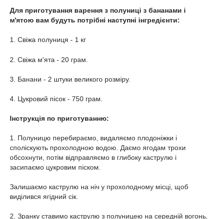
Для приготування варення з полуниці з бананами і
м'ятою вам будуть потрібні наступні інгредієнти:
1. Свіжа полуниця - 1 кг
2. Свіжа м'ята - 20 грам.
3. Банани - 2 штуки великого розміру.
4. Цукровий пісок - 750 грам.
Інструкція по приготуванню:
1. Полуницю перебираємо, видаляємо плодоніжки і
споліскують прохолодною водою. Даємо ягодам трохи
обсохнути, потім відправляємо в глибоку каструлю і
засипаємо цукровим піском.
Залишаємо каструлю на ніч у прохолодному місці, щоб
виділився ягідний сік.
2. Зранку ставимо каструлю з полуницею на середній вогонь,