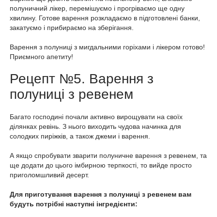
полуничний лікер, перемішуємо і прогріваємо ще одну
хвилину. Готове варення розкладаємо в підготовлені банки,
закатуємо і прибираємо на зберігання.
Варення з полуниці з мигдальними горіхами і лікером готово!
Приємного апетиту!
Рецепт №5. Варення з
полуниці з ревенем
Багато господині почали активно вирощувати на своїх
ділянках ревінь. З нього виходить чудова начинка для
солодких пиріжків, а також джеми і варення.
А якщо спробувати зварити полуничне варення з ревенем, та
ще додати до цього імбирною терпкості, то вийде просто
приголомшливий десерт.
Для приготування варення з полуниці з ревенем вам
будуть потрібні наступні інгредієнти: