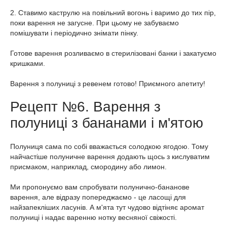
2. Ставимо каструлю на повільний вогонь і варимо до тих пір,
поки варення не загусне. При цьому не забуваємо
помішувати і періодично знімати пінку.
Готове варення розливаємо в стерилізовані банки і закатуємо
кришками.
Варення з полуниці з ревенем готово! Приємного апетиту!
Рецепт №6. Варення з
полуниці з бананами і м'ятою
Полуниця сама по собі вважається солодкою ягодою. Тому
найчастіше полуничне варення додають щось з кислуватим
присмаком, наприклад, смородину або лимон.
Ми пропонуємо вам спробувати полунично-бананове
варення, але відразу попереджаємо - це ласощі для
найзапекліших ласунів. А м'ята тут чудово відтіняє аромат
полуниці і надає варенню нотку весняної свіжості.