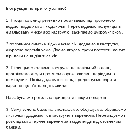
Інструкція по приготуванню:
1. Ягоди полуниці ретельно промиваємо під проточною
водою, видаляємо плодоніжки. Перекладаємо полуницю в
емальовану миску або каструлю, засипаємо цукром-піском.
З половинки лимона віджимаємо сік, додаємо в каструлю,
акуратно перемішуємо. Даємо ягодам трохи постояти до тих
пір, поки не виділиться сік.
2. Після цього ставимо каструлю на повільний вогонь,
прогріваємо ягоди протягом сорока хвилин, періодично
помішуючи. Потім додаємо вогонь, продовжуємо варити
варення ще п'ятнадцять хвилин.
Не забуваємо ретельно прибирати пінку з поверхні.
3. Свіжу зелень базиліка споліскуємо, обсушуємо, обриваємо
листочки і додаємо їх в каструлю з варенням. Перемішуємо і
розкладаємо гаряче варення за заздалегідь підготовленим
банкам.