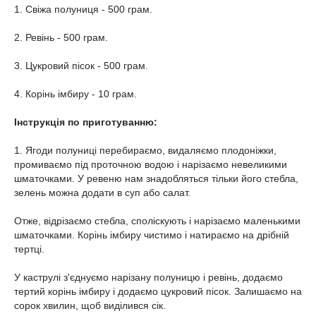
1. Свіжа полуниця - 500 грам.
2. Ревінь - 500 грам.
3. Цукровий пісок - 500 грам.
4. Корінь імбиру - 10 грам.
Інструкція по приготуванню:
1. Ягоди полуниці перебираємо, видаляємо плодоніжки,
промиваємо під проточною водою і нарізаємо невеликими
шматочками. У ревеню нам знадобляться тільки його стебла,
зелень можна додати в суп або салат.
Отже, відрізаємо стебла, споліскують і нарізаємо маленькими
шматочками. Корінь імбиру чистимо і натираємо на дрібній
тертці.
У каструлі з'єднуємо нарізану полуницю і ревінь, додаємо
тертий корінь імбиру і додаємо цукровий пісок. Залишаємо на
сорок хвилин, щоб виділився сік.