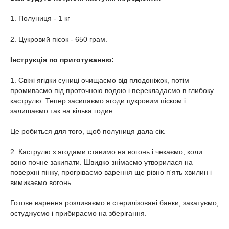
1. Полуниця - 1 кг
2. Цукровий пісок - 650 грам.
Інструкція по приготуванню:
1. Свіжі ягідки суниці очищаємо від плодоніжок, потім
промиваємо під проточною водою і перекладаємо в глибоку
каструлю. Тепер засипаємо ягоди цукровим піском і
залишаємо так на кілька годин.
Це робиться для того, щоб полуниця дала сік.
2. Каструлю з ягодами ставимо на вогонь і чекаємо, коли
воно почне закипати. Швидко знімаємо утворилася на
поверхні пінку, прогріваємо варення ще рівно п'ять хвилин і
вимикаємо вогонь.
Готове варення розливаємо в стерилізовані банки, закатуємо,
остуджуємо і прибираємо на зберігання.