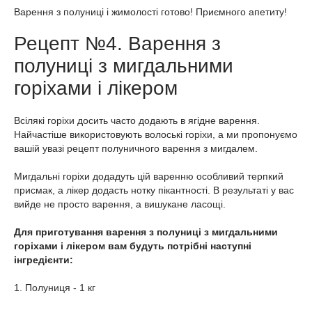
Варення з полуниці і жимолості готово! Приємного апетиту!
Рецепт №4. Варення з
полуниці з мигдальними
горіхами і лікером
Всілякі горіхи досить часто додають в ягідне варення.
Найчастіше використовують волоські горіхи, а ми пропонуємо
вашій увазі рецепт полуничного варення з мигдалем.
Мигдальні горіхи додадуть цій варенню особливий терпкий
присмак, а лікер додасть нотку пікантності. В результаті у вас
вийде не просто варення, а вишукане ласощі.
Для приготування варення з полуниці з мигдальними
горіхами і лікером вам будуть потрібні наступні
інгредієнти:
1. Полуниця - 1 кг