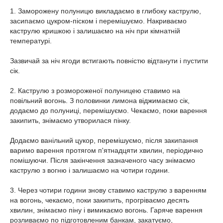
1. Заморожену полуницю викладаємо в глибоку каструлю,
засипаємо цукром-піском і перемішуємо. Накриваємо
каструлю кришкою і залишаємо на ніч при кімнатній
температурі.
Зазвичай за ніч ягоди встигають повністю відтанути і пустити
сік.
2. Каструлю з розмороженої полуницею ставимо на
повільний вогонь. З половинки лимона віджимаємо сік,
додаємо до полуниці, перемішуємо. Чекаємо, поки варення
закипить, знімаємо утворилася пінку.
Додаємо ванільний цукор, перемішуємо, після закипання
варимо варення протягом п'ятнадцяти хвилин, періодично
помішуючи. Після закінчення зазначеного часу знімаємо
каструлю з вогню і залишаємо на чотири години.
3. Через чотири години знову ставимо каструлю з варенням
на вогонь, чекаємо, поки закипить, прогріваємо десять
хвилин, знімаємо піну і вимикаємо вогонь. Гаряче варення
розливаємо по підготовленим банкам, закатуємо,