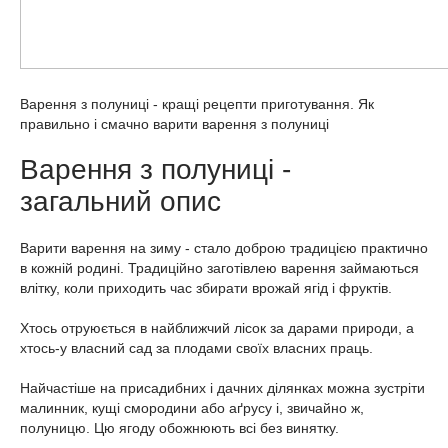
Варення з полуниці - кращі рецепти приготування. Як
правильно і смачно варити варення з полуниці
Варення з полуниці -
загальний опис
Варити варення на зиму - стало доброю традицією практично
в кожній родині. Традиційно заготівлею варення займаються
влітку, коли приходить час збирати врожай ягід і фруктів.
Хтось отруюється в найближчий лісок за дарами природи, а
хтось-у власний сад за плодами своїх власних праць.
Найчастіше на присадибних і дачних ділянках можна зустріти
малинник, кущі смородини або аґрусу і, звичайно ж,
полуницю. Цю ягоду обожнюють всі без винятку.